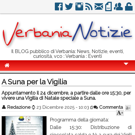
Il BLOG pubblico di Verbania: News, Notizie, eventi,
curiosità, vco : Verbania : Eventi
Cronaca
A Suna per la Vigilia
Politica
Appuntamento il 24 dicembre, a partire dalle ore 15:30, per
vivere una Vigilia di Natale speciale a Suna.
Sport
👤
Redazione
⌚
23 Dicembre 2025 - 10:03
Commenta
a-
Eventi
+
Programma della giornata:
Info Utili
Dalle 15:30: Distribuzione di
Rubriche
cioccolata calda e tè a cura dei Vigili