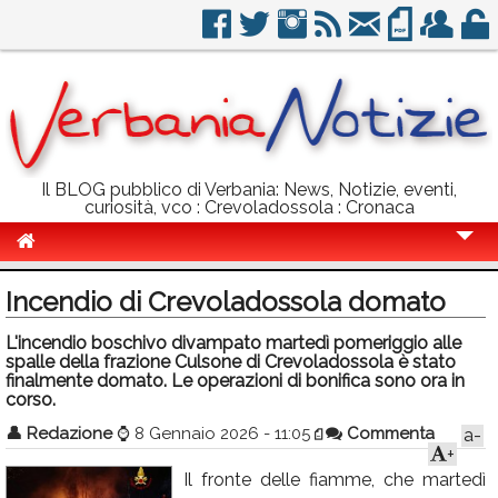
Il BLOG pubblico di Verbania: News, Notizie, eventi,
curiosità, vco : Crevoladossola : Cronaca
Cronaca
Incendio di Crevoladossola domato
Politica
L'incendio boschivo divampato martedì pomeriggio alle
spalle della frazione Culsone di Crevoladossola è stato
Sport
finalmente domato. Le operazioni di bonifica sono ora in
corso.
Eventi
👤
Redazione
⌚
8 Gennaio 2026 - 11:05
Commenta
a-
Info Utili
+
Il fronte delle fiamme, che martedì
Rubriche