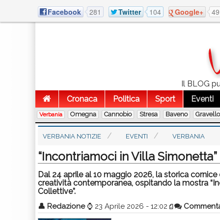
Facebook
281
Twitter
104
Google+
49
Il BLOG pub
Cronaca
Politica
Sport
Eventi
Omegna
Cannobio
Stresa
Baveno
Gravell
Verbania
VERBANIA NOTIZIE
EVENTI
VERBANIA
“Incontriamoci in Villa Simonetta”
Dal 24 aprile al 10 maggio 2026, la storica cornice 
creatività contemporanea, ospitando la mostra “Inc
Collettive”.
👤
Redazione
⌚
23 Aprile 2026 - 12:02
Comment