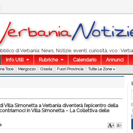
blico di Verbania: News, Notizie, eventi, curiosità, vco : Verba
Info Utili
Rubriche
Calendario
Annunci
ona Toce
Mergozzo
Ossola
Fuori Provincia
Tutte Le Zone »
di Villa Simonetta a Verbania diventerà l’epicentro della
ontriamoci in Villa Simonetta – La Collettiva delle
a
a-
+