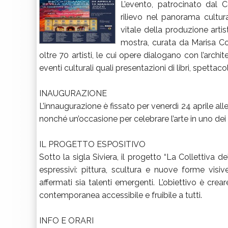
L’evento, patrocinato dal
rilievo nel panorama cultur
vitale della produzione arti
mostra, curata da Marisa Cor
oltre 70 artisti, le cui opere dialogano con l’archi
eventi culturali quali presentazioni di libri, spettac
INAUGURAZIONE
L’innaugurazione è fissato per venerdì 24 aprile all
nonché un’occasione per celebrare l’arte in uno dei l
IL PROGETTO ESPOSITIVO
Sotto la sigla Siviera, il progetto “La Collettiva 
espressivi: pittura, scultura e nuove forme visi
affermati sia talenti emergenti. L’obiettivo è crear
contemporanea accessibile e fruibile a tutti.
INFO E ORARI