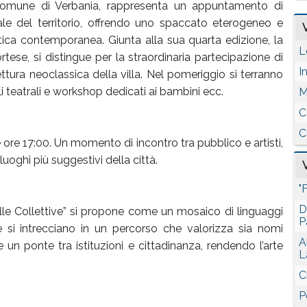
 Comune di Verbania, rappresenta un appuntamento di
ale del territorio, offrendo uno spaccato eterogeneo e
stica contemporanea. Giunta alla sua quarta edizione, la
L
tese, si distingue per la straordinaria partecipazione di
I
tettura neoclassica della villa. Nel pomeriggio si terranno
oli teatrali e workshop dedicati ai bambini ecc.
M
C
C
e ore 17:00. Un momento di incontro tra pubblico e artisti,
uoghi più suggestivi della città.
"
D
delle Collettive” si propone come un mosaico di linguaggi
P
ve si intrecciano in un percorso che valorizza sia nomi
A
e un ponte tra istituzioni e cittadinanza, rendendo l’arte
L
C
P