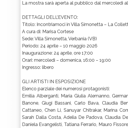
La mostra sarà aperta al pubblico dal mercoledì all
DETTAGLI DELL’EVENTO:
Titolo: Incontriamoci in Villa Simonetta – La Collett
A cura di: Marisa Cortese
Sede: Villa Simonetta, Verbania (VB)
Periodo: 24 aprile – 10 maggio 2026
Inaugurazione: 24 aprile, ore 17:00
Orari: mercoledì – domenica, 16:00 – 19:00
Ingresso: libero
GLI ARTISTI IN ESPOSIZIONE
Elenco parziale dei numerosi protagonisti:
Emilia Alberganti, Maria Giulia Alemanno, Germana
Banone, Giugi Bassani, Carlo Bava, Claudia Bena
Cattaneo, Chen Li, Sanuyar Chitrakar, Marina Com
Sarah Dalla Costa, Adelia De Padova, Claudia Del 
Daniela Evangelisti, Tatiana Ferrario, Mauro Fissor