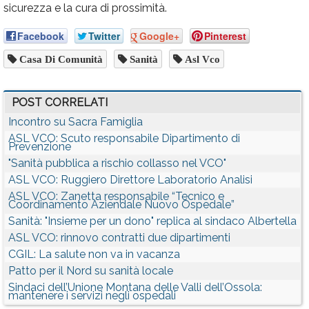
sicurezza e la cura di prossimità.
Facebook
Twitter
Google+
Pinterest
Casa Di Comunità
Sanità
Asl Vco
POST CORRELATI
Incontro su Sacra Famiglia
ASL VCO: Scuto responsabile Dipartimento di
Prevenzione
"Sanità pubblica a rischio collasso nel VCO"
ASL VCO: Ruggiero Direttore Laboratorio Analisi
ASL VCO: Zanetta responsabile “Tecnico e
Coordinamento Aziendale Nuovo Ospedale”
Sanità: "Insieme per un dono" replica al sindaco Albertella
ASL VCO: rinnovo contratti due dipartimenti
CGIL: La salute non va in vacanza
Patto per il Nord su sanità locale
Sindaci dell’Unione Montana delle Valli dell’Ossola:
mantenere i servizi negli ospedali