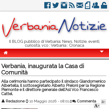
Il BLOG pubblico di Verbania: News, Notizie, eventi,
curiosità, vco : Verbania : Cronaca
Cronaca
Verbania, inaugurata la Casa di
Politica
Comunità
Sport
Alla cerimonia hanno partecipato il sindaco Giandomenico
Albertella, il sottosegretario Alberto Preioni per la Regione
Eventi
Piemonte e il direttore generale dell'Asl Vco Francesco
Cattel.
Info Utili
👤
Redazione
⌚
10 Maggio 2026 - 08:01
Commenta
a-
+
Rubriche