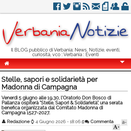
Il BLOG pubblico di Verbania: News, Notizie, eventi,
curiosità, vco : Verbania : Eventi
Cronaca
Stelle, sapori e solidarietà per
Politica
Madonna di Campagna
Sport
Venerdì 5 giugno alle 19.30, l'Oratorio Don Bosco di
Pallanza ospiterà "Stelle, Sapori & Solidarietà", una serata
Eventi
benefica organizzata dal Comitato Madonna di
Campagna 1527-2027.
Info Utili
👤
Redazione
⌚
4 Giugno 2026 - 18:06
Commenta
a-
+
Rubriche