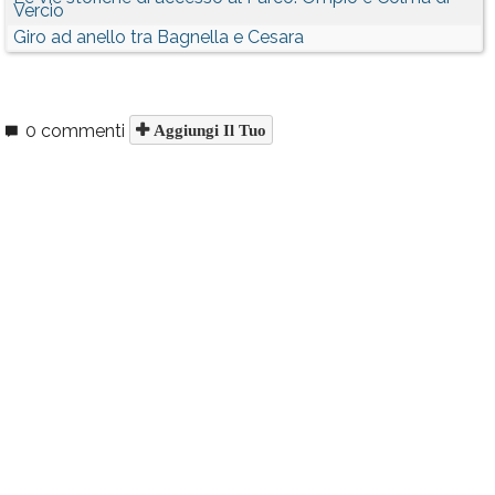
Vercio
Giro ad anello tra Bagnella e Cesara
0 commenti
Aggiungi Il Tuo
Per commentare occorre essere un
utente iscritto
Iscriviti con la tua email
Riceverai le novità di
Verbania
Accetto integralmente le
condizioni del servizio
e la
privacy
policy