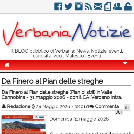
Il BLOG pubblico di Verbania: News, Notizie, eventi,
curiosità, vco : Malesco : Eventi
Cronaca
Da Finero al Pian delle streghe
Politica
Da Finero al Pian delle streghe (Pian di strii) in Valle
Cannobina - 31 maggio 2026 - con il CAI Verbano Intra.
Sport
👤
Redazione
⌚
28 Maggio 2026 - 08:01
Commenta
a-
Eventi
+
Domenica 31 maggio 2026
Info Utili
Rubriche
Si lasciano le auto nel parcheggio di