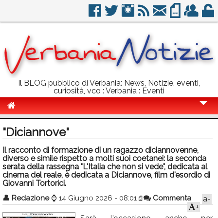
Il BLOG pubblico di Verbania: News, Notizie, eventi,
curiosità, vco : Verbania : Eventi
Cronaca
"Diciannove"
Politica
Il racconto di formazione di un ragazzo diciannovenne,
diverso e simile rispetto a molti suoi coetanei: la seconda
Sport
serata della rassegna "L'Italia che non si vede", dedicata al
cinema del reale, è dedicata a Diciannove, film d'esordio di
Eventi
Giovanni Tortorici.
Info Utili
👤
Redazione
⌚
14 Giugno 2026 - 08:01
Commenta
a-
+
Rubriche