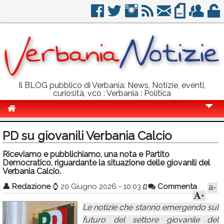
Il BLOG pubblico di Verbania: News, Notizie, eventi,
curiosità, vco : Verbania : Politica
Cronaca
PD su giovanili Verbania Calcio
Politica
Riceviamo e pubblichiamo, una nota e Partito
Democratico, riguardante la situazione delle giovanili del
Sport
Verbania Calcio.
Eventi
👤
Redazione
⌚
20 Giugno 2026 - 10:03
Commenta
a-
+
Info Utili
Le notizie che stanno emergendo sul
Rubriche
futuro del settore giovanile del