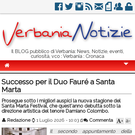
Il BLOG pubblico di Verbania: News, Notizie, eventi,
curiosità, vco : Verbania : Cronaca
Cronaca
Successo per il Duo Fauré a Santa
Politica
Marta
Sport
Prosegue sotto i migliori auspici la nuova stagione del
Santa Marta Festival, che quest'anno debutta sotto la
Eventi
direzione artistica del tenore Damiano Colombo.
👤
Redazione
⌚
1 Luglio 2026 - 10:03
Commenta
a-
+
Info Utili
Il secondo appuntamento della
Rubriche