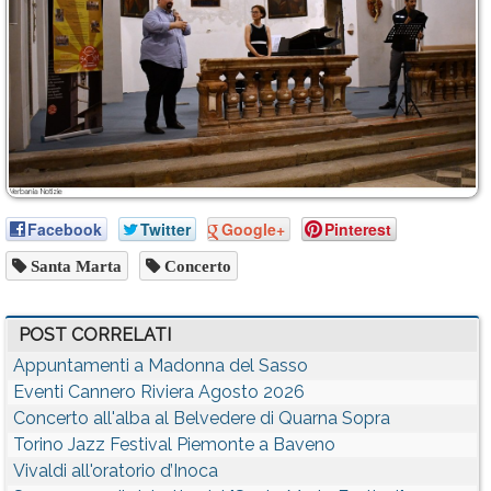
Facebook
Twitter
Google+
Pinterest
Santa Marta
Concerto
POST CORRELATI
Appuntamenti a Madonna del Sasso
Eventi Cannero Riviera Agosto 2026
Concerto all'alba al Belvedere di Quarna Sopra
Torino Jazz Festival Piemonte a Baveno
Vivaldi all'oratorio d’Inoca