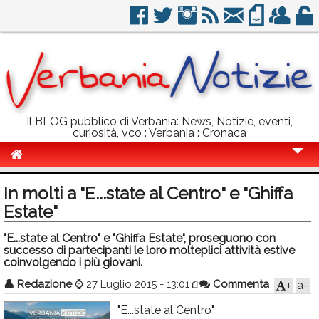
Il BLOG pubblico di Verbania: News, Notizie, eventi,
curiosità, vco : Verbania : Cronaca
Cronaca
In molti a "E...state al Centro" e "Ghiffa
Politica
Estate"
Sport
"E...state al Centro" e "Ghiffa Estate", proseguono con
successo di partecipanti le loro molteplici attività estive
Eventi
coinvolgendo i più giovani.
👤
Redazione
⌚
27 Luglio 2015 - 13:01
Commenta
a-
+
Info Utili
"E...state al Centro"
Rubriche