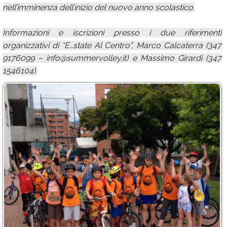
nell’imminenza dell’inizio del nuovo anno scolastico.
Informazioni e iscrizioni presso i due riferimenti
organizzativi di “E…state Al Centro”, Marco Calcaterra (347
9176099 – info@summervolley.it) e Massimo Girardi (347
1546104).