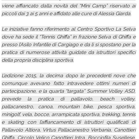
viene affiancato dalla novità del “Mini Camp” riservato ai
piccoli dai 3 ai 5 anni e affidato alle cure di Alessia Giarda.
Le iniziative fanno riferimento al Centro Sportivo La Selva
dove ha sede il “Tennis Ghiffa” in frazione Selva di Ghiffa e
presso l’Asilo Infantile di Cargiago e da lì si spostano per la
pratica di numerose attività guidate da istruttori specifici
della propria disciplina sportiva.
L’edizione 2015, la decima dopo le precedenti nove che
comunque avevano fatto intravedere ottimi numeri di
partecipazione, e la quarta “targata” Summer Volley ASD,
prevede la pratica di pallavolo, beach volley,
pallacanestro, canoa, mountain bike, pesca sportiva,
minigolf, vela, bocce, arrampicata sportiva, trekking, tennis
e skating con l’affiancamento di istruttori qualificati di
Pallavolo Altiora, Virtus Pallacanestro Verbania, Canottieri
Ghiffa, Circolo Velico Canottieri Intra, Bocciofila Susellese,