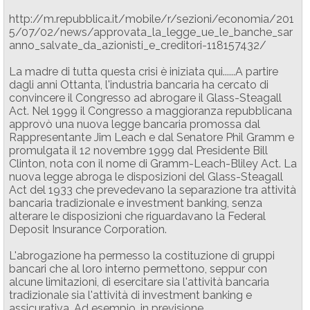
http://m.repubblica.it/mobile/r/sezioni/economia/201
5/07/02/news/approvata_la_legge_ue_le_banche_sar
anno_salvate_da_azionisti_e_creditori-118157432/
La madre di tutta questa crisi è iniziata qui......A partire
dagli anni Ottanta, l'industria bancaria ha cercato di
convincere il Congresso ad abrogare il Glass-Steagall
Act. Nel 1999 il Congresso a maggioranza repubblicana
approvò una nuova legge bancaria promossa dal
Rappresentante Jim Leach e dal Senatore Phil Gramm e
promulgata il 12 novembre 1999 dal Presidente Bill
Clinton, nota con il nome di Gramm-Leach-Bliley Act. La
nuova legge abroga le disposizioni del Glass-Steagall
Act del 1933 che prevedevano la separazione tra attività
bancaria tradizionale e investment banking, senza
alterare le disposizioni che riguardavano la Federal
Deposit Insurance Corporation.
L'abrogazione ha permesso la costituzione di gruppi
bancari che al loro interno permettono, seppur con
alcune limitazioni, di esercitare sia l'attività bancaria
tradizionale sia l'attività di investment banking e
assicurativa. Ad esempio, in previsione