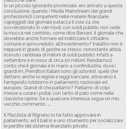
Deutsche Bank.
Io un piccolo ignorante provinciale, ero arrivato a questa
conclusione, quando i Media Mainstream dei grandi
professionisti competenti nelle materie finanziarie,
capeggiati dal giornale patacca il sole 24 ore,
sovvenzionato in vari modi, con soldi pubblic non vede
la mucca nel corridoio, come dice Bersani. Il giornale che
dovrebbe anche formare ed indirizzare il cittadino
comune e sprovveduto, all'investimento? tralaltro non è
neppure in grado di gestire se stesso, nonostante abbia
ricevuto centinaia di milioni di soldi pubblici, infatti a
settembre è in rosso di circa 50 milioni. Rendiamoci
conto che il giornale è in mano a confindustria, dove i
grandi im..Prenditori italiani sono gli azionisti, quelli che
dettano anche le regole e leggi bancarie, attraverso il
famigerato lobbismo in parlamento nazionale ed
europeo. Quindi di che parliamo? Parliamo di volpi
messe a curare i pollai, con tanto di palo come nelle
classiche rapine. Se a qualcuno interessa segue un mio
vecchio commento. ....
Il Piazzista di Rignano lo ha fatto approvare in
parlamento, ed il bail in e uno strumento per socializzare
le perdite del sistema finanziario privato