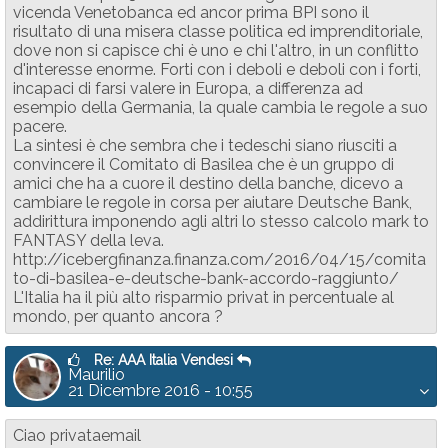
vicenda Venetobanca ed ancor prima BPI sono il
risultato di una misera classe politica ed imprenditoriale,
dove non si capisce chi è uno e chi l'altro, in un conflitto
d'interesse enorme. Forti con i deboli e deboli con i forti,
incapaci di farsi valere in Europa, a differenza ad
esempio della Germania, la quale cambia le regole a suo
pacere.
La sintesi è che sembra che i tedeschi siano riusciti a
convincere il Comitato di Basilea che è un gruppo di
amici che ha a cuore il destino della banche, dicevo a
cambiare le regole in corsa per aiutare Deutsche Bank,
addirittura imponendo agli altri lo stesso calcolo mark to
FANTASY della leva.
http://icebergfinanza.finanza.com/2016/04/15/comita
to-di-basilea-e-deutsche-bank-accordo-raggiunto/
L'Italia ha il più alto risparmio privat in percentuale al
mondo, per quanto ancora ?
Re: AAA Italia Vendesi
Maurilio
21 Dicembre 2016 - 10:55
Ciao privataemail