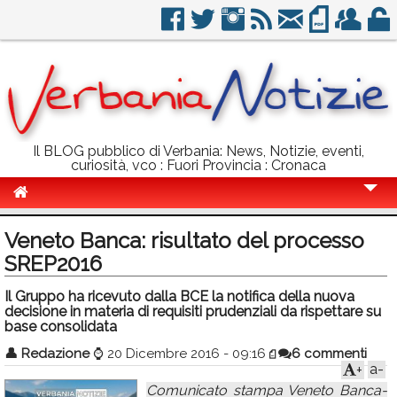
Il BLOG pubblico di Verbania: News, Notizie, eventi,
curiosità, vco : Fuori Provincia : Cronaca
Cronaca
Veneto Banca: risultato del processo
Politica
SREP2016
Sport
Il Gruppo ha ricevuto dalla BCE la notifica della nuova
decisione in materia di requisiti prudenziali da rispettare su
Eventi
base consolidata
👤
Redazione
⌚
20 Dicembre 2016 - 09:16
6 commenti
Info Utili
a-
+
Rubriche
Comunicato stampa Veneto Banca-