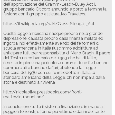
dell'approvazione del Gramm-Leach-Bliley Act il
gruppo bancario Citicorp annunciò e portò a termine la
fusione con il gruppo assicurativo Travelers.
https://it.wikipedia.org/wiki/Glass-Steagall_Act
Quella legge americana nacque proprio nella grande
depressione, causata proprio dalla finanza malata ed
ingorda, noi effettivamente avendo dei fenomeni di
scuola americana In Italia riuscimmo addirittura ad
anticipare tutti per responsabilità di Mario Draghi, il padre
del Testo unico bancario del 1993 che ha, di fatto,
rimesso in piedi una pericolosa commistione fra banche
commerciali e banche d’affari, abolendo la Legge
bancaria del 1936 con cui fu introdotto in Italia lo
standard americano della Legge, chi non impara dalla
storia e destinato a riviverla
http://nicolaoliva.pressbooks.com/front-
matter/introduction/
In conclusione tutto il sistema finanziario è in mano ai
peggiori terroristi, e fanno più vittime e danni dei tanto