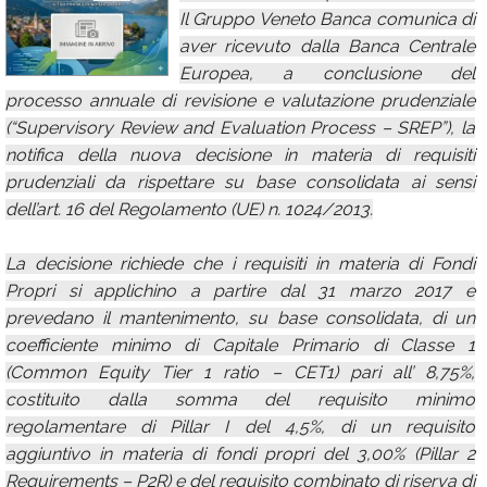
Il Gruppo Veneto Banca comunica di
Calendario
aver ricevuto dalla Banca Centrale
Annunci
Europea, a conclusione del
processo annuale di revisione e valutazione prudenziale
(“Supervisory Review and Evaluation Process – SREP”), la
notifica della nuova decisione in materia di requisiti
prudenziali da rispettare su base consolidata ai sensi
dell’art. 16 del Regolamento (UE) n. 1024/2013.
La decisione richiede che i requisiti in materia di Fondi
Propri si applichino a partire dal 31 marzo 2017 e
prevedano il mantenimento, su base consolidata, di un
coefficiente minimo di Capitale Primario di Classe 1
(Common Equity Tier 1 ratio – CET1) pari all’ 8,75%,
costituito dalla somma del requisito minimo
regolamentare di Pillar I del 4,5%, di un requisito
aggiuntivo in materia di fondi propri del 3,00% (Pillar 2
Requirements – P2R) e del requisito combinato di riserva di