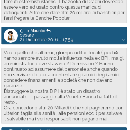
temuti estremisti islamici. Il bazooka di Draghi dovrebbe
essere vero ed usato contro questa manica di
delinquenti. Altro che dare altri 20 miliardi ai banchieri per
farsi fregare le Banche Popolari
x Maurilio
cesare
21 Dicembre 2016 - 17:59
Vero quello che affermi , gli imprenditori locali ( pochi)i
hanno sempre avuto molta influenza nella ex BPI , ma gli
amministratori dove stavano ? Dormivano ? Hanno
continuato ad assumere del personale anche quando
non serviva solo per accontentare gli amici degli amici ,
concedere finanziamenti a società che non davano
garanzie .
Distruggere la nostra B P I è stato un disastro
annunciato , il passaggio alla Veneto Banca ha fatto il
resto .
Ora concedono altri 20 Miliardi ( che noi pagheremo con
ulteriori taglia alla sanità , alle pensioni ecc. ) per salvare
il salvabile ma i veri responsabili non pagano mai .