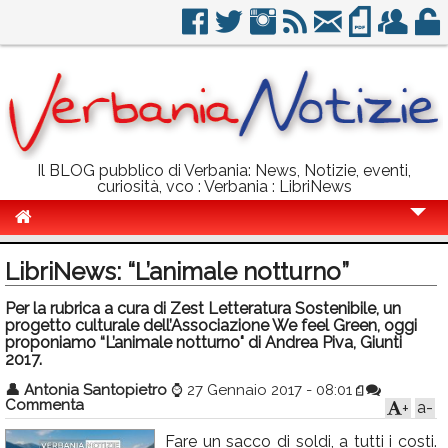
Il BLOG pubblico di Verbania: News, Notizie, eventi,
curiosità, vco : Verbania : LibriNews
Cronaca
LibriNews: “L’animale notturno”
Politica
Per la rubrica a cura di Zest Letteratura Sostenibile, un
progetto culturale dell’Associazione We feel Green, oggi
Sport
proponiamo “L’animale notturno" di Andrea Piva, Giunti
2017.
Eventi
👤
Antonia Santopietro
⌚
27 Gennaio 2017 - 08:01
Info Utili
Commenta
a-
+
Rubriche
Fare un sacco di soldi, a tutti i costi.