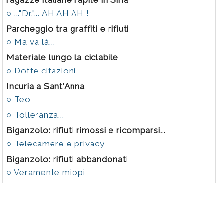
ragazze italiane rapite in Siria"
○ ..."Dr."... AH AH AH !
Parcheggio tra graffiti e rifiuti
○ Ma va là...
Materiale lungo la ciclabile
○ Dotte citazioni...
Incuria a Sant'Anna
○ Teo
○ Tolleranza...
Biganzolo: rifiuti rimossi e ricomparsi...
○ Telecamere e privacy
Biganzolo: rifiuti abbandonati
○ Veramente miopi