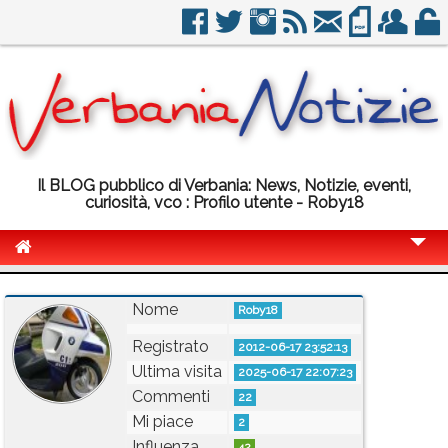
Il BLOG pubblico di Verbania: News, Notizie, eventi,
curiosità, vco : Profilo utente - Roby18
Cronaca
Nome
Roby18
Politica
Registrato
2012-06-17 23:52:13
Sport
Ultima visita
2025-06-17 22:07:23
Eventi
Commenti
22
Mi piace
2
Info Utili
Influenza
42