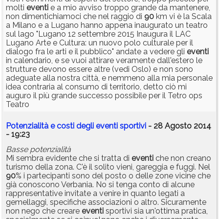
molti
eventi
e a mio avviso troppo grande da mantenere,
non dimentichiamoci che nel raggio di
90
km vi è la Scala
a Milano e a Lugano hanno appena inaugurato un teatro
sul lago "Lugano 12 settembre 2015 Inaugura il LAC
Lugano Arte e Cultura: un nuovo polo culturale per il
dialogo fra le arti e il pubblico" andate a vedere gli
eventi
in calendario, e se vuoi attirare veramente dall'estero le
strutture devono essere altre (vedi Oslo) e non sono
adeguate alla nostra città, e nemmeno alla mia personale
idea contraria al consumo di territorio, detto ciò mi
auguro il più grande successo possibile per il Tetro ops
Teatro
Potenzialità e costi degli eventi sportivi
- 28 Agosto 2014
- 19:23
Basse potenzialità
Mi sembra evidente che si tratta di
eventi
che non creano
turismo della zona. C'è il solito vieni, gareggia e fuggi. Nel
90
% i partecipanti sono del posto o delle zone vicine che
già conoscono Verbania. No si tenga conto di alcune
rappresentative invitate a venire in quanto legati a
gemellaggi, specifiche associazioni o altro. Sicuramente
non nego che creare
eventi
sportivi sia un'ottima pratica,