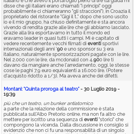
italiano e che avevo il portafoglio pieno di lire (la guida mi
disse che gli italiani erano chiamati "i principi" oggi
probabilmente ci chiameranno "gli straccioni"), in Croazia il
proprietario del ristorante "Gigi il t.." dopo che sono uscito
io e il mio gruppo, ha chiuso definitamente e sta ancora
vivendo di rendita grazie alle lire che gli abbiamo lasciato.
Grazie alla lira esportavamo in tutto il mondo ed
eravamo leader in quasi tutti i campi. Mi è capitato di
vedere recentemente vecchi filmati di
eventi
sportivi
internazionali degli anni '
90
e uno sponsor su 3 era
italiano, naturalmente sponsorizzazioni pagate con le lire.
Nel 2.000 con le lire, da mcdonald con 4.
90
0 lire ti
davano da mangiare anche l'arredamento, oggi, le stesse
cose le paghi 7,9 euro equivalenti a 16.000 lire. (Potere
d'acquisto ridotto a 1/3). Ma aveva anche dei difetti.
Montani: "Quinta proroga al teatro"
- 30 Luglio 2019 -
19:39
più che un teatro, un bunker antiatomico
a parte che la relazione della commissione è stata
pubblicata sull'Albo Pretorio online, ma non fa altro che
mettere per iscritto una sequenza di
eventi
"storici" che
compongono la vicenda. Dalla discussione in consiglio si
evidenziò che non ci fu una responsabilità di un singolo