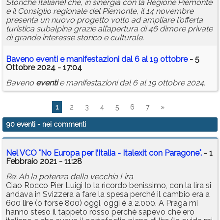
Storiche Italiane) che, in sinergia con la Regione Piemonte
e il Consiglio regionale del Piemonte, il 14 novembre
presenta un nuovo progetto volto ad ampliare l'offerta
turistica subalpina grazie all’apertura di 46 dimore private
di grande interesse storico e culturale.
Baveno
eventi
e manifestazioni dal 6 al 19 ottobre
- 5
Ottobre 2024 - 17:04
Baveno
eventi
e manifestazioni dal 6 al 19 ottobre 2024.
1
2
3
4
5
6
7
»
90 eventi
- nei commenti
Nel VCO "No Europa per l’Italia - Italexit con Paragone".
- 1
Febbraio 2021 - 11:28
Re: Ah la potenza della vecchia Lira
Ciao Rocco Pier Luigi Io la ricordo benissimo, con la lira si
andava in Svizzera a fare la spesa perché il cambio era a
600 lire (o forse 800) oggi, oggi è a 2.000. A Praga mi
hanno steso il tappeto rosso perché sapevo che ero