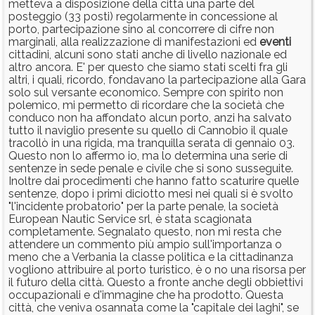
metteva a disposizione della città una parte del
posteggio (33 posti) regolarmente in concessione al
porto, partecipazione sino al concorrere di cifre non
marginali, alla realizzazione di manifestazioni ed
eventi
cittadini, alcuni sono stati anche di livello nazionale ed
altro ancora. E' per questo che siamo stati scelti fra gli
altri, i quali, ricordo, fondavano la partecipazione alla Gara
solo sul versante economico. Sempre con spirito non
polemico, mi permetto di ricordare che la società che
conduco non ha affondato alcun porto, anzi ha salvato
tutto il naviglio presente su quello di Cannobio il quale
tracollò in una rigida, ma tranquilla serata di gennaio 03.
Questo non lo affermo io, ma lo determina una serie di
sentenze in sede penale e civile che si sono susseguite.
Inoltre dai procedimenti che hanno fatto scaturire quelle
sentenze, dopo i primi diciotto mesi nei quali si è svolto
"l'incidente probatorio" per la parte penale, la società
European Nautic Service srl, è stata scagionata
completamente. Segnalato questo, non mi resta che
attendere un commento più ampio sull'importanza o
meno che a Verbania la classe politica e la cittadinanza
vogliono attribuire al porto turistico, è o no una risorsa per
il futuro della città. Questo a fronte anche degli obbiettivi
occupazionali e d'immagine che ha prodotto. Questa
città, che veniva osannata come la "capitale dei laghi", se