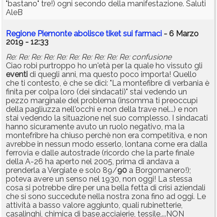
"bastano" tre!) ogni secondo della manifestazione. Saluti
AleB
Regione Piemonte abolisce tiket sui farmaci
- 6 Marzo
2019 - 12:33
Re: Re: Re: Re: Re: Re: Re: Re: Re: Re: confusione
Ciao robi purtroppo ho un'età per la quale ho vissuto gli
eventi
di quegli anni, ma questo poco importa! Quello
che ti contesto, è che se dici: "La montefibre di verbania è
finita per colpa loro (dei sindacati)" stai vedendo un
pezzo marginale del problema (insomma ti preoccupi
della pagliuzza nell'occhi e non della trave nel...) e non
stai vedendo la situazione nel suo complesso. I sindacati
hanno sicuramente avuto un ruolo negativo, ma la
montefribre ha chiuso perchè non era competitiva, e non
avrebbe in nessun modo esserlo, lontana come era dalla
ferrovia e dalle autostrade (ricordo che la parte finale
della A-26 ha aperto nel 2005, prima di andava a
prenderla a Vergiate e solo 89/
90
a Borgomanero!);
poteva avere un senso nel 1930, non oggi! La stessa
cosa si potrebbe dire per una bella fetta di crisi aziendali
che si sono succedute nella nostra zona fino ad oggi. Le
attività a basso valore aggiunto, quali rubinetterie,
casalinghi, chimica di base,acciaierie, tessile,...NON