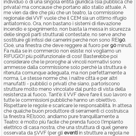
individuo o di una singola entità giuridica (sia pubblica che
privata) ma concause che portano allo stallo attuale, A
me vien da dire che più che un teatro, la commissione
regionale dei VVF vuole che il CEM sia un ottimo rifugio
antiatomico. Ora, non bastano i sistemi di rilevazione
incendio e spegnimento, non basta la messa in sicurezza
delle singoli parti strutturali contestate, no serve anche
sostituire gli infissi dei camerini perchè non sono REI
90
.
Cioè, una finestra che deve reggere al fuoro per
90
minuti.
Fa nulla se in commercio non esiste: noi vogliamo un
RIFUGIO! più polifunzionale di così! Basterebbe poi
considerare che le proroghe ai vincoli normativi sono
ammesse dalla commissione solo perchè la struttura è
ritenuta comunque adeguata, ma non perfettamente a
norma, Le stesse norme che, i naltre città e per altri
manufatti - pubblici o privati che siano, partoriscono
strutture molto meno vincolate dal punto di vista della
resistenza al fuoco. Tant'è: il VVF deve fare il suo lavoro e
tutte le commissioni pubbliche hanno un obiettivo.
Rispettare le regole e scaricare le responsabilità. In attesa
che qualche buon produttore di serramenti ci costruisca
la finestra REI1000, andiamo pure tranquillamente a
Teatro: è molto più facile che prenda fuoco l'impianto
elettrico di casa nostra, che una struttura di quel genere
osservata da 5VVF (per gli
eventi
in strutture a regola ne