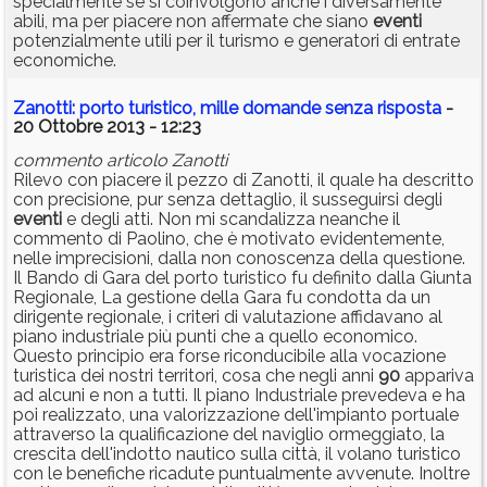
specialmente se si coinvolgono anche i diversamente
abili, ma per piacere non affermate che siano
eventi
potenzialmente utili per il turismo e generatori di entrate
economiche.
Zanotti: porto turistico, mille domande senza risposta
-
20 Ottobre 2013 - 12:23
commento articolo Zanotti
Rilevo con piacere il pezzo di Zanotti, il quale ha descritto
con precisione, pur senza dettaglio, il susseguirsi degli
eventi
e degli atti. Non mi scandalizza neanche il
commento di Paolino, che è motivato evidentemente,
nelle imprecisioni, dalla non conoscenza della questione.
Il Bando di Gara del porto turistico fu definito dalla Giunta
Regionale, La gestione della Gara fu condotta da un
dirigente regionale, i criteri di valutazione affidavano al
piano industriale più punti che a quello economico.
Questo principio era forse riconducibile alla vocazione
turistica dei nostri territori, cosa che negli anni
90
appariva
ad alcuni e non a tutti. Il piano Industriale prevedeva e ha
poi realizzato, una valorizzazione dell'impianto portuale
attraverso la qualificazione del naviglio ormeggiato, la
crescita dell'indotto nautico sulla città, il volano turistico
con le benefiche ricadute puntualmente avvenute. Inoltre