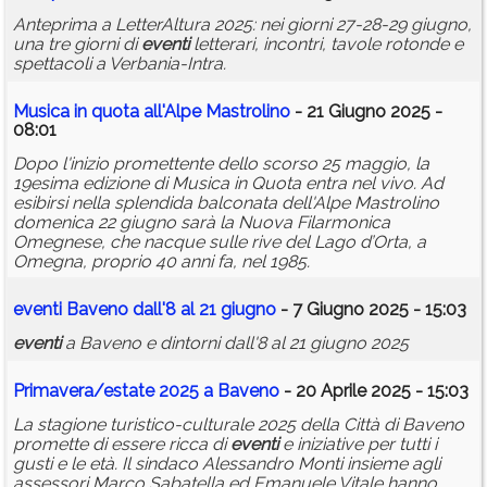
Anteprima a LetterAltura 2025: nei giorni 27-28-29 giugno,
una tre giorni di
eventi
letterari, incontri, tavole rotonde e
spettacoli a Verbania-Intra.
Musica in quota all'Alpe Mastrolino
- 21 Giugno 2025 -
08:01
Dopo l'inizio promettente dello scorso 25 maggio, la
19esima edizione di Musica in Quota entra nel vivo. Ad
esibirsi nella splendida balconata dell'Alpe Mastrolino
domenica 22 giugno sarà la Nuova Filarmonica
Omegnese, che nacque sulle rive del Lago d’Orta, a
Omegna, proprio 40 anni fa, nel 1985.
eventi
Baveno dall'8 al 21 giugno
- 7 Giugno 2025 - 15:03
eventi
a Baveno e dintorni dall'8 al 21 giugno 2025
Primavera/estate 2025 a Baveno
- 20 Aprile 2025 - 15:03
La stagione turistico-culturale 2025 della Città di Baveno
promette di essere ricca di
eventi
e iniziative per tutti i
gusti e le età. Il sindaco Alessandro Monti insieme agli
assessori Marco Sabatella ed Emanuele Vitale hanno