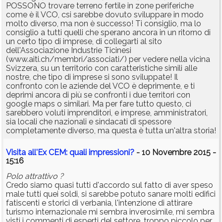
POSSONO trovare terreno fertile in zone periferiche
come è il VCO, csi sarebbe dovuto sviluppare in modo
molto diverso, ma non è successo! Ti consiglio, ma lo
consiglio a tutti quelli che sperano ancora in un ritorno di
un certo tipo di imprese, di collegarti al sito
dell'Associazione Industrie Ticinesi
(www.aiti.ch/membri/associati/) per vedere nella vicina
Svizzera, su un territorio con caratteristiche simili alle
nostre, che tipo di imprese si sono sviluppate! Il
confronto con le aziende del VCO è deprimente, e ti
deprimi ancora di più se confronti i due territori con
google maps o similari. Ma per fare tutto questo, ci
sarebbero voluti imprenditori, e imprese, amministratori,
sia locali che nazionali e sindacati di spessore
completamente diverso, ma questa è tutta un'altra storia!
Visita all'Ex CEM: quali impressioni?
- 10 Novembre 2015 -
15:16
Polo attrattivo ?
Credo siamo quasi tutti d'accordo sul fatto di aver speso
male tutti quei soldi, si sarebbe potuto sanare molti edifici
fatiscenti e storici di verbania, l'intenzione di attirare
turismo internazionale mi sembra inverosimile, mi sembra
visti i commenti di esperti del settore, troppo piccolo per