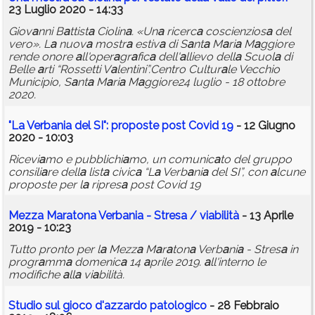
23 Luglio 2020 - 14:33
Giov
a
nni B
a
ttist
a
Ciolin
a
. «Un
a
ricerc
a
coscienzios
a
del
vero». L
a
nuov
a
mostr
a
estiv
a
di S
a
nt
a
M
a
ri
a
M
a
ggiore
rende onore
a
ll'oper
a
gr
a
fic
a
dell'
a
llievo dell
a
Scuol
a
di
Belle
a
rti “Rossetti V
a
lentini”.Centro Cultur
a
le Vecchio
Municipio, S
a
nt
a
M
a
ri
a
M
a
ggiore24 luglio - 18 ottobre
2020.
"L
a
Verb
a
ni
a
del SI": proposte post Covid 19
- 12 Giugno
2020 - 10:03
Ricevi
a
mo e pubblichi
a
mo, un comunic
a
to del gruppo
consili
a
re dell
a
list
a
civic
a
“L
a
Verb
a
ni
a
del SI”, con
a
lcune
proposte per l
a
ripres
a
post Covid 19
Mezz
a
M
a
r
a
ton
a
Verb
a
ni
a
- Stres
a
/ vi
a
bilità
- 13 Aprile
2019 - 10:23
Tutto pronto per l
a
Mezz
a
M
a
r
a
ton
a
Verb
a
ni
a
- Stres
a
in
progr
a
mm
a
domenic
a
14
a
prile 2019.
a
ll'interno le
modifiche
a
ll
a
vi
a
bilità.
Studio sul gioco d'
a
zz
a
rdo p
a
tologico
- 28 Febbraio