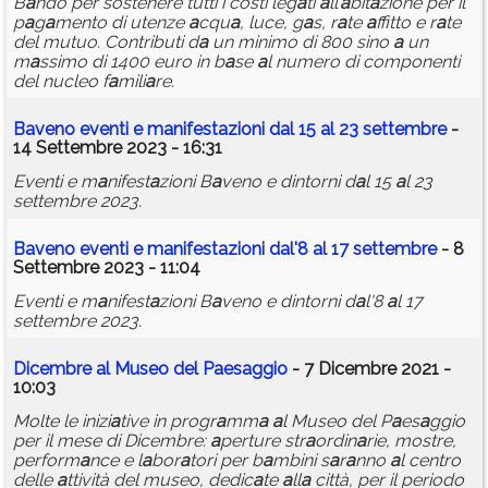
B
a
ndo per sostenere tutti i costi leg
a
ti
a
ll’
a
bit
a
zione per il
p
a
g
a
mento di utenze
a
cqu
a
, luce, g
a
s, r
a
te
a
ffitto e r
a
te
del mutuo. Contributi d
a
un minimo di 800 sino
a
un
m
a
ssimo di 1400 euro in b
a
se
a
l numero di componenti
del nucleo f
a
mili
a
re.
B
a
veno eventi e m
a
nifest
a
zioni d
a
l 15
a
l 23 settembre
-
14 Settembre 2023 - 16:31
Eventi e m
a
nifest
a
zioni B
a
veno e dintorni d
a
l 15
a
l 23
settembre 2023.
B
a
veno eventi e m
a
nifest
a
zioni d
a
l'8
a
l 17 settembre
- 8
Settembre 2023 - 11:04
Eventi e m
a
nifest
a
zioni B
a
veno e dintorni d
a
l'8
a
l 17
settembre 2023.
Dicembre
a
l Museo del P
a
es
a
ggio
- 7 Dicembre 2021 -
10:03
Molte le inizi
a
tive in progr
a
mm
a
a
l Museo del P
a
es
a
ggio
per il mese di Dicembre:
a
perture str
a
ordin
a
rie, mostre,
perform
a
nce e l
a
bor
a
tori per b
a
mbini s
a
r
a
nno
a
l centro
delle
a
ttività del museo, dedic
a
te
a
ll
a
città, per il periodo