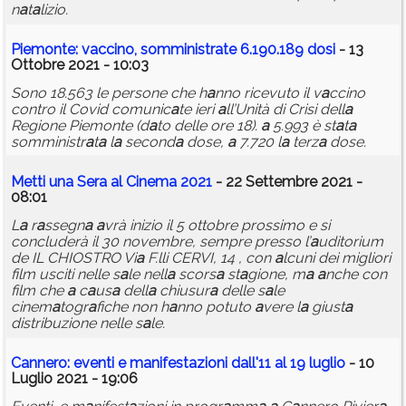
n
a
t
a
lizio.
Piemonte: v
a
ccino, somministr
a
te 6.190.189 dosi
- 13
Ottobre 2021 - 10:03
Sono 18.563 le persone che h
a
nno ricevuto il v
a
ccino
contro il Covid comunic
a
te ieri
a
ll’Unità di Crisi dell
a
Regione Piemonte (d
a
to delle ore 18).
a
5.993 è st
a
t
a
somministr
a
t
a
l
a
second
a
dose,
a
7.720 l
a
terz
a
dose.
Metti un
a
Ser
a
a
l Cinem
a
2021
- 22 Settembre 2021 -
08:01
L
a
r
a
ssegn
a
a
vrà inizio il 5 ottobre prossimo e si
concluderà il 30 novembre, sempre presso l’
a
uditorium
de IL CHIOSTRO Vi
a
F.lli CERVI, 14 , con
a
lcuni dei migliori
film usciti nelle s
a
le nell
a
scors
a
st
a
gione, m
a
a
nche con
film che
a
c
a
us
a
dell
a
chiusur
a
delle s
a
le
cinem
a
togr
a
fiche non h
a
nno potuto
a
vere l
a
giust
a
distribuzione nelle s
a
le.
C
a
nnero: eventi e m
a
nifest
a
zioni d
a
ll'11
a
l 19 luglio
- 10
Luglio 2021 - 19:06