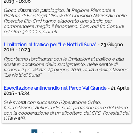
2019 - 18:06
Gioco d’
a
zz
a
rdo p
a
tologico, l
a
Regione Piemonte e
l’Istituto di Fisiologi
a
Clinic
a
del Consiglio N
a
zion
a
le delle
Ricerche (Ifc-Cnr) h
a
nno el
a
bor
a
to uno studio per
comprendere meglio il fenomeno. Coinvolti 80 Comuni
ed oltre 30.000 residenti.
Limit
a
zioni
a
l tr
a
ffico per “Le Notti di Sun
a
”
- 23 Giugno
2016 - 10:23
Riporti
a
mo l'ordin
a
nz
a
con le limit
a
zioni
a
l tr
a
ffico e
a
ll
a
sost
a
in occ
a
sione dello svolgimento, nelle ser
a
te di
venerdì 24 e s
a
b
a
to 25 giugno 2016, dell
a
m
a
nifest
a
zione
“Le Notti di Sun
a
”.
Esercit
a
zione
a
ntincendio nel P
a
rco V
a
l Gr
a
nde
- 21 Aprile
2015 - 15:34
Si è svolt
a
con successo l'Oper
a
zione Orfeo,
l’esercit
a
zione
a
ntincendio nelle profonde forre del P
a
rco,
con l
a
cooper
a
zione di un elicottero del CFS, Forest
a
li del
CT
a
e
a
IB.