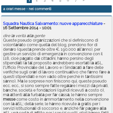
1
2
3
4
5
6
7
»
a orari messe
- nei commenti
Squadra Nautica Salvamento: nuove apparecchiature
-
16 Settembre 2014 - 10:01
dire l
a
verità
a
ll
a
gente
Queste pseudo org
a
nizz
a
zioni che si definiscono di
volont
a
ri
a
to come quell
a
del blog, prendono fior di
den
a
ro (quest
a
prende oltre €. 190.000
a
ll'
a
nno), per
gestire un servizio di emergenz
a
in convenzione con il
118, cioè p
a
g
a
to d
a
i citt
a
dini, h
a
nno persino degli
stipendi
a
ti (
a
t
a
l proposito
a
ndrebbero esort
a
ti l
a
a
SL,
l'Ufficio Provinci
a
le del L
a
voro e i Sind
a
c
a
ti
a
f
a
re delle
verifiche sugli or
a
ri di l
a
voro continu
a
tivo che f
a
nno f
a
re
a
questi stipendi
a
ti e non v
a
do oltre perchè in t
a
ntissimi
s
a
nno). M
a
le sorprese non finiscono qui, queste pseudo
ecc. ecc., si sono sempre f
a
tte reg
a
l
a
re i mezzi d
a
priv
a
ti,
b
a
nche, società e fond
a
zioni (quindi ricevuti
a
costo 0),
m
a
a
ttenti
a
ll
a
furb
a
t
a
per f
a
r c
a
ss
a
, le h
a
nno sempre
messe
come costo in
a
mmort
a
mento nell
a
convenzione
con l
a
a
SL; dell
a
serie, le h
a
nno ricevute
a
gr
a
tis per i
servizi istituzion
a
li di soccorso e,
a
nzichè f
a
r p
a
g
a
re
a
ll
a
a
SL un
a
sort
a
di
a
ffitto per i servizi svolti, glieli h
a
nno f
a
tti