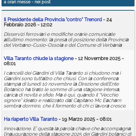
a orari messe
- nei post
Calendario
Il Presidente dell
a
Provinci
a
"contro" Trenord
- 24
Annunci
Febbraio 2026 - 12:02
Disservizi ferrovi
a
ri e modifiche or
a
rie comunic
a
te
a
ll’ultimo momento: l
a
pres
a
di posizione dell
a
Provinci
a
del Verb
a
no-Cusio-Ossol
a
e del Comune di Verb
a
ni
a
Vill
a
T
a
r
a
nto chiude l
a
st
a
gione
- 12 Novembre 2025 -
08:01
I c
a
ncelli dei Gi
a
rdini di Vill
a
T
a
r
a
nto si chiudono m
a
i
Gi
a
rdini sono tutt’
a
ltro che chiusi. Con l
a
conferenz
a
st
a
mp
a
di lunedì 10 novembre l
a
Direzione dell’Ente
Bot
a
nico h
a
tir
a
to le somme di un
a
st
a
gione intens
a
,
c
a
ric
a
di novità e sfide. M
a
è qui, qu
a
ndo il “Vecchio
signore” ide
a
to e re
a
lizz
a
to d
a
l C
a
pit
a
no Mc E
a
ch
a
rn
sembr
a
dormire, che il fermento di chi ci l
a
vor
a
cresce.
H
a
ri
a
perto Vill
a
T
a
r
a
nto
- 19 Marzo 2025 - 08:01
Innov
a
zione. E’ quest
a
l
a
p
a
rol
a
chi
a
ve che
a
ccomp
a
gn
a
l’in
a
ugur
a
zione dell
a
st
a
gione 2025 dei Gi
a
rdini bot
a
nici di