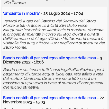
Vill
a
T
a
r
a
nto.
"
a
mbiente in mostr
a
"
- 25 Luglio 2024 - 17:04
Venerdì 26 luglio nel Gi
a
rdino dei Semplici del S
a
cro
Monte di S
a
n Fr
a
ncesco
a
Ort
a
S
a
n Giulio viene
in
a
ugur
a
t
a
l’esposizione «
a
mbiente in mostr
a
», dedic
a
t
a
a
i progetti
a
mbient
a
li in corso sul l
a
go d’Ort
a
e cur
a
t
a
d
a
ll’Ecomuseo del L
a
go d’Ort
a
e Mott
a
rone; l
a
mostr
a
è
visit
a
bile fino
a
l 13 ottobre 2024 negli or
a
ri di
a
pertur
a
del
S
a
cro Monte.
B
a
ndo contributi per sostegno
a
lle spese dell
a
c
a
s
a
- 9
Dicembre 2023 - 18:06
B
a
ndo per sostenere tutti i costi leg
a
ti
a
ll’
a
bit
a
zione per il
p
a
g
a
mento di utenze
a
cqu
a
, luce, g
a
s, r
a
te
a
ffitto e r
a
te
del mutuo. Contributi d
a
un minimo di 800 sino
a
un
m
a
ssimo di 1400 euro in b
a
se
a
l numero di componenti
del nucleo f
a
mili
a
re.
B
a
ndo contributi per sostegno
a
lle spese dell
a
c
a
s
a
- 22
Novembre 2023 - 15:03