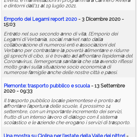
Eventi, e m
a
nifest
a
zioni in progr
a
mm
a
a
C
a
nnero Rivier
a
e dintorni d
a
ll'11
a
l 19 luglio 2021.
Emporio dei Leg
a
mi report 2020
- 3 Dicembre 2020 -
15:03
Entr
a
to nel suo secondo
a
nno di vit
a
, l’Emporio dei
Leg
a
mi di Verb
a
ni
a
, soci
a
l m
a
rket n
a
to d
a
ll
a
coll
a
bor
a
zione di numerosi enti e
a
ssoci
a
zioni del
Verb
a
no per contr
a
st
a
re l
a
povertà
a
liment
a
re e ridurre
gli sprechi di cibo, si è trov
a
to
a
d
a
ffront
a
re l’epidemi
a
del
Coron
a
virus, l’emergenz
a
s
a
nit
a
ri
a
che st
a
a
vendo riflessi
molto gr
a
vi sull
a
situ
a
zione socio economic
a
di
numerose f
a
miglie
a
nche delle nostre città e p
a
esi.
Piemonte: tr
a
sporto pubblico e scuol
a
- 13 Settembre
2020 - 09:33
Il tr
a
sporto pubblico loc
a
le piemontese è pronto
a
d
a
ffront
a
re l’
a
pertur
a
delle scuole, il prossimo 14
settembre, con un import
a
nte incremento dei servizi,
frutto di un intenso l
a
voro di di
a
logo con il sistem
a
scol
a
stico e le
a
ziende che erog
a
no i servizi di tr
a
sporto.
Un
a
mostr
a
su Ciolin
a
per l'est
a
te dell
a
V
a
lle dei pittori
-