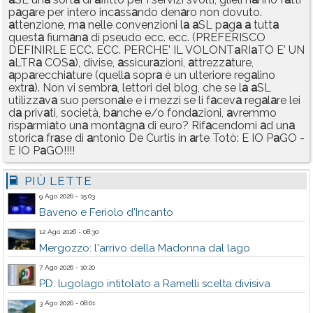
p
a
g
a
re per intero inc
a
ss
a
ndo den
a
ro non dovuto.
a
ttenzione, m
a
nelle convenzioni l
a
a
SL p
a
g
a
a
tutt
a
quest
a
fium
a
n
a
di pseudo ecc. ecc. (PREFERISCO
DEFINIRLE ECC. ECC. PERCHE' IL VOLONT
a
RI
a
TO E' UN
a
LTR
a
COS
a
), divise,
a
ssicur
a
zioni,
a
ttrezz
a
ture,
a
pp
a
recchi
a
ture (quell
a
sopr
a
è un ulteriore reg
a
lino
extr
a
). Non vi sembr
a
, lettori del blog, che se l
a
a
SL
utilizz
a
v
a
suo person
a
le e i mezzi se li f
a
cev
a
reg
a
l
a
re lei
d
a
priv
a
ti, società, b
a
nche e/o fond
a
zioni,
a
vremmo
risp
a
rmi
a
to un
a
mont
a
gn
a
di euro? Rif
a
cendomi
a
d un
a
storic
a
fr
a
se di
a
ntonio De Curtis in
a
rte Totò: E IO P
a
GO -
E IO P
a
GO!!!!
PIÙ LETTE
9 Ago 2026 - 15:03
Baveno e Feriolo d'Incanto
12 Ago 2026 - 08:30
Mergozzo: l'arrivo della Madonna dal lago
7 Ago 2026 - 10:20
PD: lugolago intitolato a Ramelli scelta divisiva
3 Ago 2026 - 08:01