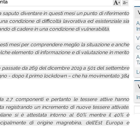
nta
a-
+
a saputo diventare in questi mesi un punto di riferimento
una condizione di difficoltà lavorativa ed esistenziale sia
A
ndo di cadere in una condizione di vulnerabilità.
I
V
uesti mesi per comprendere meglio la situazione e anche
C
alche elemento di informazione e di valutazione in merito
A
T
 passate da 269 del dicembre 2019 a 501 del settembre
L
giugno - dopo il primo lockdown – che ha movimentato 384
I
da 2,7 componenti e pertanto le tessere attive hanno
ta registrando un incremento di nuove tessere attivate.
aliane si è attestata intorno al 60% mentre il 40% è
rincipalmente di origine magrebina, dell’Est Europa e