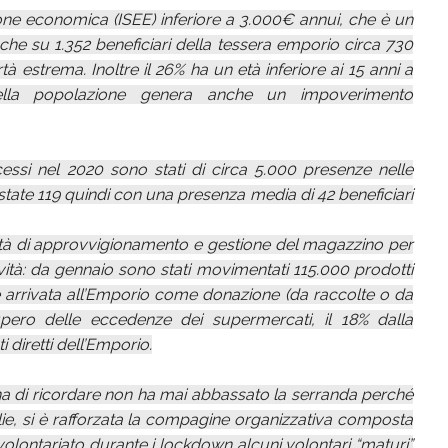
zione economica (ISEE) inferiore a 3.000€ annui, che è un
che su 1.352 beneficiari della tessera emporio circa 730
 estrema. Inoltre il 26% ha un età inferiore ai 15 anni a
ella popolazione genera anche un impoverimento
ccessi nel 2020 sono stati di circa 5.000 presenze nelle
ate 119 quindi con una presenza media di 42 beneficiari
vità di approvvigionamento e gestione del magazzino per
ività: da gennaio sono stati movimentati 115.000 prodotti
 è arrivata all’Emporio come donazione (da raccolte o da
cupero delle eccedenze dei supermercati, il 18% dalla
diretti dell’Emporio.
pena di ricordare non ha mai abbassato la serranda perché
lie, si è rafforzata la compagine organizzativa composta
volontariato durante i lockdown alcuni volontari “maturi”