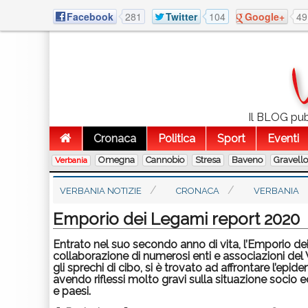
Facebook
281
Twitter
104
Google+
49
Il BLOG pubb
Cronaca
Politica
Sport
Eventi
Omegna
Cannobio
Stresa
Baveno
Gravell
Verbania
VERBANIA NOTIZIE
CRONACA
VERBANIA
Emporio dei Legami report 2020
Entrato nel suo secondo anno di vita, l’Emporio de
collaborazione di numerosi enti e associazioni del 
gli sprechi di cibo, si è trovato ad affrontare l’epi
avendo riflessi molto gravi sulla situazione socio
e paesi.