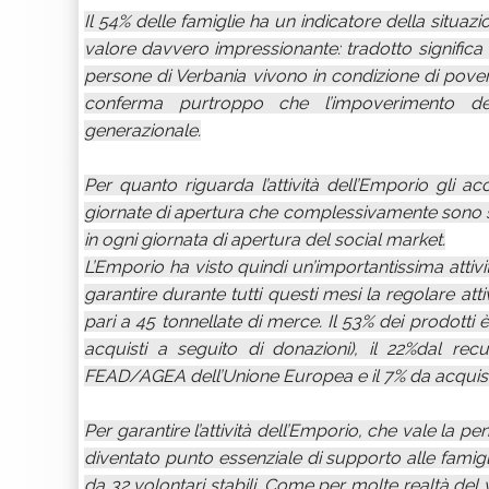
Il 54% delle famiglie ha un indicatore della situa
valore davvero impressionante: tradotto significa 
persone di Verbania vivono in condizione di povertà
conferma purtroppo che l’impoverimento d
generazionale.
Per quanto riguarda l’attività dell’Emporio gli a
giornate di apertura che complessivamente sono st
in ogni giornata di apertura del social market.
L’Emporio ha visto quindi un’importantissima atti
garantire durante tutti questi mesi la regolare att
pari a 45 tonnellate di merce. Il 53% dei prodotti
acquisti a seguito di donazioni), il 22%dal re
FEAD/AGEA dell’Unione Europea e il 7% da acquisti 
Per garantire l’attività dell’Emporio, che vale la 
diventato punto essenziale di supporto alle famig
da 32 volontari stabili. Come per molte realtà del 