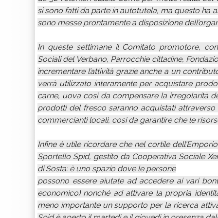
si sono fatti da parte in autotutela, ma questo ha an
sono messe prontamente a disposizione dell’organ
In queste settimane il Comitato promotore, co
Sociali del Verbano, Parrocchie cittadine, Fondaz
incrementare l’attività grazie anche a un contribu
verrà utilizzato interamente per acquistare prodotti
carne, uova così da compensare la irregolarità de
prodotti del fresco saranno acquistati attraverso l’
commercianti locali, così da garantire che le risors
Infine è utile ricordare che nel cortile dell’Empor
Sportello Spid, gestito da Cooperativa Sociale Xe
di Sosta: è uno spazio dove le persone
possono essere aiutate ad accedere ai vari bon
economico) nonché ad attivare la propria identità 
meno importante un supporto per la ricerca attiva d
Spid è aperto il martedì e il giovedì in presenza dall