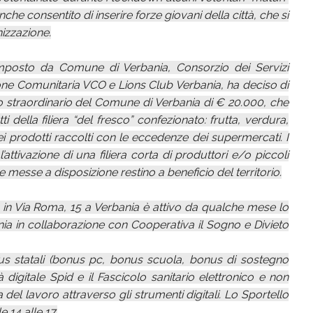
che consentito di inserire forze giovani della città, che si
izzazione.
mposto da Comune di Verbania, Consorzio dei Servizi
ione Comunitaria VCO e Lions Club Verbania, ha deciso di
to straordinario del Comune di Verbania di € 20.000, che
 della filiera “del fresco” confezionato: frutta, verdura,
i prodotti raccolti con le eccedenze dei supermercati. I
attivazione di una filiera corta di produttori e/o piccoli
e messe a disposizione restino a beneficio del territorio.
io in Via Roma, 15 a Verbania è attivo da qualche mese lo
nia in collaborazione con Cooperativa il Sogno e Divieto
us statali (bonus pc, bonus scuola, bonus di sostegno
digitale Spid e il Fascicolo sanitario elettronico e non
el lavoro attraverso gli strumenti digitali. Lo Sportello
e 14 alle 17.