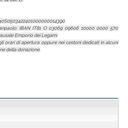
i IT40S0503422401000000014390
Sanpaolo: IBAN IT81 O 03069 09606 10000 0000 570
causale Emporio dei Legami
i orari di apertura oppure nei cestoni dedicati in alcuni
one della donazione.