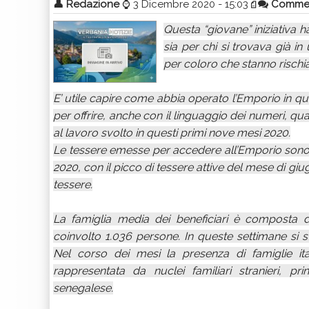
👤
Redazione
⌚
3 Dicembre 2020 - 15:03
Comme
Questa “giovane” iniziativa h
sia per chi si trovava già in 
per coloro che stanno rischia
E’ utile capire come abbia operato l’Emporio in q
per offrire, anche con il linguaggio dei numeri, qu
al lavoro svolto in questi primi nove mesi 2020.
Le tessere emesse per accedere all’Emporio sono
2020, con il picco di tessere attive del mese di 
tessere.
La famiglia media dei beneficiari è composta 
coinvolto 1.036 persone. In queste settimane si s
Nel corso dei mesi la presenza di famiglie it
rappresentata da nuclei familiari stranieri, p
senegalese.