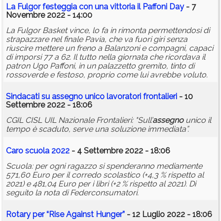
La Fulgor festeggia con una vittoria il Paffoni Day
- 7
Novembre 2022 - 14:00
La Fulgor Basket vince, lo fa in rimonta permettendosi di
strapazzare nel finale Pavia, che va fuori giri senza
riuscire mettere un freno a Balanzoni e compagni, capaci
di imporsi 77 a 62. Il tutto nella giornata che ricordava il
patron Ugo Paffoni, in un palazzetto gremito, tinto di
rossoverde e festoso, proprio come lui avrebbe voluto.
Sindacati su
assegno
unico lavoratori frontalieri
- 10
Settembre 2022 - 18:06
CGIL CISL UIL Nazionale Frontalieri: "Sull’
assegno
unico il
tempo è scaduto, serve una soluzione immediata”.
Caro scuola 2022
- 4 Settembre 2022 - 18:06
Scuola: per ogni ragazzo si spenderanno mediamente
571,60 Euro per il corredo scolastico (+4,3 % rispetto al
2021) e 481,04 Euro per i libri (+2 % rispetto al 2021). Di
seguito la nota di Federconsumatori.
Rotary per “Rise Against Hunger”
- 12 Luglio 2022 - 18:06