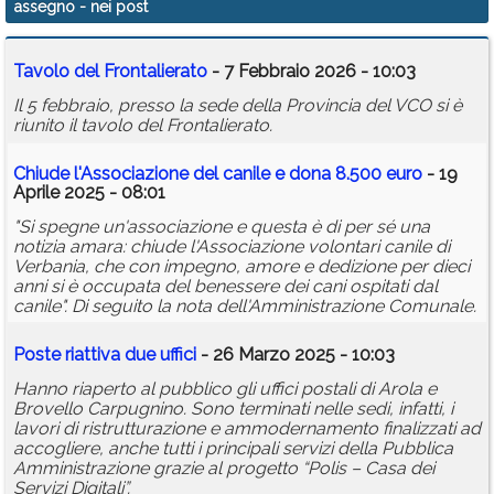
assegno
- nei post
Calendario
Tavolo del Frontalierato
- 7 Febbraio 2026 - 10:03
Annunci
Il 5 febbraio, presso la sede della Provincia del VCO si è
riunito il tavolo del Frontalierato.
Chiude l'Associazione del canile e dona 8.500 euro
- 19
Aprile 2025 - 08:01
"Si spegne un'associazione e questa è di per sé una
notizia amara: chiude l'Associazione volontari canile di
Verbania, che con impegno, amore e dedizione per dieci
anni si è occupata del benessere dei cani ospitati dal
canile". Di seguito la nota dell'Amministrazione Comunale.
Poste riattiva due uffici
- 26 Marzo 2025 - 10:03
Hanno riaperto al pubblico gli uffici postali di Arola e
Brovello Carpugnino. Sono terminati nelle sedi, infatti, i
lavori di ristrutturazione e ammodernamento finalizzati ad
accogliere, anche tutti i principali servizi della Pubblica
Amministrazione grazie al progetto “Polis – Casa dei
Servizi Digitali”.