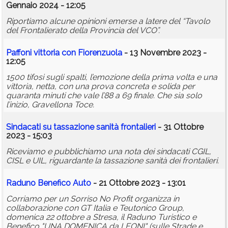
Gennaio 2024 - 12:05
Riportiamo alcune opinioni emerse a latere del “Tavolo
del Frontalierato della Provincia del VCO”.
Paffoni vittoria con Fiorenzuola
- 13 Novembre 2023 -
12:05
1500 tifosi sugli spalti, l’emozione della prima volta e una
vittoria, netta, con una prova concreta e solida per
quaranta minuti che vale l’88 a 69 finale. Che sia solo
l’inizio, Gravellona Toce.
Sindacati su tassazione sanità frontalieri
- 31 Ottobre
2023 - 15:03
Riceviamo e pubblichiamo una nota dei sindacati CGIL,
CISL e UIL, riguardante la tassazione sanità dei frontalieri.
Raduno Benefico Auto
- 21 Ottobre 2023 - 13:01
Corriamo per un Sorriso No Profit organizza in
collaborazione con GT Italia e Teutonico Group,
domenica 22 ottobre a Stresa, il Raduno Turistico e
Benefico "UNA DOMENICA da LEONI" (sulle Strade e