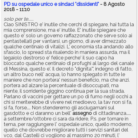
PD su ospedale unico e sindaci "dissidenti"
- 8 Agosto
2018 - 11:10
solo per te......
Ciao SINISTRO e' inutile che cerchi di spiegare, hai tutta la
mia comprensione, ma e' inutile. E' inutile spiegare che
questo e' solo un governo raffazzonato che serve solo ai
pentastellati per vantarsi, un giorno, di aver dimezzato
qualche centinaio di vitalizi. L' economia sta andando allo
sfascio, lo spread sta risalendo in maniera assurda, ma il
legaiolo destrorso e' felice perche' il suo capo ha
bloccato qualche centinaio di profughi al largo del canale
di Messina, questo e'. Il decreto "dignita'", indegno di fatto,
un altro buco nell' acqua, lo hanno spiegato in tutte le
maniere che non portera' nessun beneficio, ma che anzi.
portera ad alzare la percentuale di disoccupati, ma
niente, il sorridente giggino continua per la sua strada.
Parlano di vaccini per gettare un po di fumo negli occhi a
chi si meriterebbe di vivere nel medioevo, la tav non si fa,
si fa, forse.... Non stenderemo gli asciugamani sul
gasdotto e ci daranno un bell'
assegno
di cittadinanza.....
a settembre/ottobre ci sara da ridere, P.s. per tornare in
tema, per raggiungere l' ospedale unico, quello moderno,
quello che dovrebbe migliorare tutti i servizi sanitari del
vco, dal Castelli ci vogliono al massimo 20 minuti, l'