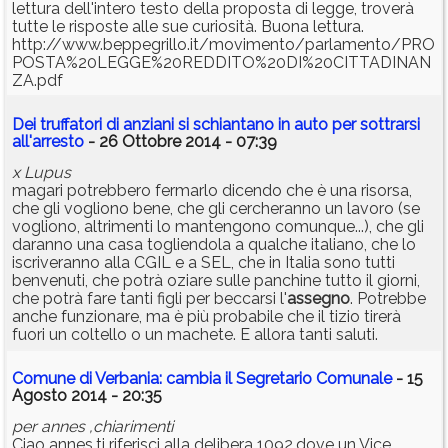
lettura dell'intero testo della proposta di legge, troverà
tutte le risposte alle sue curiosità. Buona lettura.
http://www.beppegrillo.it/movimento/parlamento/PRO
POSTA%20LEGGE%20REDDITO%20DI%20CITTADINAN
ZA.pdf
Dei truffatori di anziani si schiantano in auto per sottrarsi
all'arresto
- 26 Ottobre 2014 - 07:39
x Lupus
magari potrebbero fermarlo dicendo che è una risorsa,
che gli vogliono bene, che gli cercheranno un lavoro (se
vogliono, altrimenti lo mantengono comunque...), che gli
daranno una casa togliendola a qualche italiano, che lo
iscriveranno alla CGIL e a SEL, che in Italia sono tutti
benvenuti, che potrà oziare sulle panchine tutto il giorni,
che potrà fare tanti figli per beccarsi l'
assegno
. Potrebbe
anche funzionare, ma è più probabile che il tizio tirerà
fuori un coltello o un machete. E allora tanti saluti.
Comune di Verbania: cambia il Segretario Comunale
- 15
Agosto 2014 - 20:35
per annes ,chiarimenti
Ciao annes,ti riferisci alla delibera 1092,dove un Vice