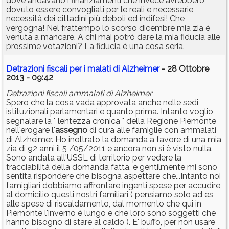
dove andavano i finanziamenti che invece avrebbero
dovuto essere convogliati per le reali e necessarie
necessità dei cittadini più deboli ed indifesi! Che
vergogna! Nel frattempo lo scorso dicembre mia zia è
venuta a mancare. A chi mai potrò dare la mia fiducia alle
prossime votazioni? La fiducia è una cosa seria.
Detrazioni fiscali per i malati di Alzheimer
- 28 Ottobre
2013 - 09:42
Detrazioni fiscali ammalati di Alzheimer
Spero che la cosa vada approvata anche nelle sedi
istituzionali parlamentari e quanto prima. Intanto voglio
segnalare la " lentezza cronica " della Regione Piemonte
nell'erogare l'
assegno
di cura alle famiglie con ammalati
di Alzheimer. Ho inoltrato la domanda a favore di una mia
zia di 92 anni il 5 /05/2011 e ancora non si è visto nulla.
Sono andata all'USSL di territorio per vedere la
tracciabilità della domanda fatta, e gentilmente mi sono
sentita rispondere che bisogna aspettare che...Intanto noi
famigliari dobbiamo affrontare ingenti spese per accudire
al domicilio questi nostri familiari ( pensiamo solo ad es
alle spese di riscaldamento, dal momento che qui in
Piemonte l'inverno è lungo e che loro sono soggetti che
hanno bisogno di stare al caldo ). E' buffo, per non usare