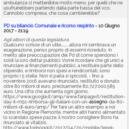
ambulanza ci metterebbe molto meno, per quelli che ne
usufruirebbero partendo dalla parte bassa del vco,
Cannobio compresa, che cosa cambierebbe?
PD su bilancio Comunale e ricorso respinto
- 10 Giugno
2017 - 21:19
Agli albori di questa legislatura
Qualcuno scrisse di un utile........ allora mi sembrava un
esagerazione, penso proprio di essermi ricreduto. In
merito alle preoccupazioni del Pd di come spendono i
soldi (a loro detta) pubblici. Vorrei ricordare che gli unici a
rinunciare ai finanziamenti pubblici, a restituire parte dello
stipendio, e rimborsi non spesi e rendicontati, sono
proprio i 5 stelle. Non si parla si spiccioli, - fino a
novembre 2016 avevano rinunciato, restituito e donato
oltre 80 milioni di euro, precisamente 80.727.000,585
euro. Una cifra che aumenta ogni giorno.
https://www.google.it/amp/www.fanpage.it/restitution-
day-il-m5s-rimborsa-gli-italiani-con-un-
assegno
-da-80-
milioni-di-euro/amp/ Per fare un altro esempio a noi
vicino in Regione Piemonte, mentre altri hanno alimentato
lo scandalo spese pazze, il nostro consigliere Bono ha
rinunciato al vitalizio.
http://www.torinoggi.it/2017/04/20/mobile/leggi-