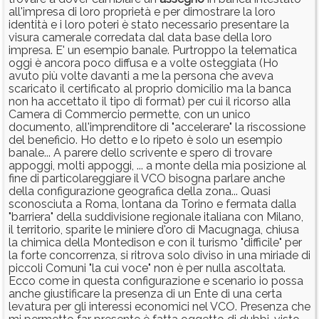
all'impresa di loro proprietà e per dimostrare la loro
identità e i loro poteri è stato necessario presentare la
visura camerale corredata dal data base della loro
impresa. E' un esempio banale. Purtroppo la telematica
oggi è ancora poco diffusa e a volte osteggiata (Ho
avuto più volte davanti a me la persona che aveva
scaricato il certificato al proprio domicilio ma la banca
non ha accettato il tipo di format) per cui il ricorso alla
Camera di Commercio permette, con un unico
documento, all'imprenditore di "accelerare" la riscossione
del beneficio. Ho detto e lo ripeto è solo un esempio
banale... A parere dello scrivente e spero di trovare
appoggi, molti appoggi, ... a monte della mia posizione al
fine di particolareggiare il VCO bisogna parlare anche
della configurazione geografica della zona... Quasi
sconosciuta a Roma, lontana da Torino e fermata dalla
"barriera" della suddivisione regionale italiana con Milano,
il territorio, sparite le miniere d'oro di Macugnaga, chiusa
la chimica della Montedison e con il turismo "difficile" per
la forte concorrenza, si ritrova solo diviso in una miriade di
piccoli Comuni "la cui voce" non è per nulla ascoltata.
Ecco come in questa configurazione e scenario io possa
anche giustificare la presenza di un Ente di una certa
levatura per gli interessi economici nel VCO. Presenza che