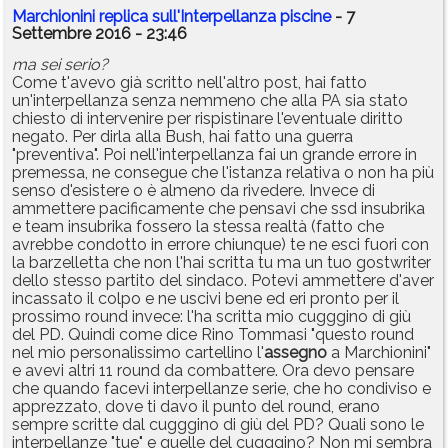
Marchionini replica sull'Interpellanza piscine
- 7
Settembre 2016 - 23:46
ma sei serio?
Come t'avevo già scritto nell'altro post, hai fatto
un'interpellanza senza nemmeno che alla PA sia stato
chiesto di intervenire per rispistinare l'eventuale diritto
negato. Per dirla alla Bush, hai fatto una guerra
"preventiva". Poi nell'interpellanza fai un grande errore in
premessa, ne consegue che l'istanza relativa o non ha più
senso d'esistere o è almeno da rivedere. Invece di
ammettere pacificamente che pensavi che ssd insubrika
e team insubrika fossero la stessa realtà (fatto che
avrebbe condotto in errore chiunque) te ne esci fuori con
la barzelletta che non l'hai scritta tu ma un tuo gostwriter
dello stesso partito del sindaco. Potevi ammettere d'aver
incassato il colpo e ne uscivi bene ed eri pronto per il
prossimo round invece: l'ha scritta mio cugggino di giù
del PD. Quindi come dice Rino Tommasi "questo round
nel mio personalissimo cartellino l'
assegno
a Marchionini"
e avevi altri 11 round da combattere. Ora devo pensare
che quando facevi interpellanze serie, che ho condiviso e
apprezzato, dove ti davo il punto del round, erano
sempre scritte dal cugggino di giù del PD? Quali sono le
interpellanze "tue" e quelle del cugggino? Non mi sembra