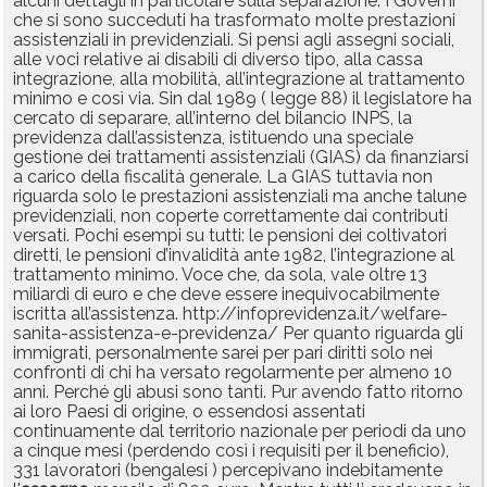
alcuni dettagli in particolare sulla separazione. I Governi
che si sono succeduti ha trasformato molte prestazioni
assistenziali in previdenziali. Si pensi agli assegni sociali,
alle voci relative ai disabili di diverso tipo, alla cassa
integrazione, alla mobilità, all’integrazione al trattamento
minimo e così via. Sin dal 1989 ( legge 88) il legislatore ha
cercato di separare, all’interno del bilancio INPS, la
previdenza dall’assistenza, istituendo una speciale
gestione dei trattamenti assistenziali (GIAS) da finanziarsi
a carico della fiscalità generale. La GIAS tuttavia non
riguarda solo le prestazioni assistenziali ma anche talune
previdenziali, non coperte correttamente dai contributi
versati. Pochi esempi su tutti: le pensioni dei coltivatori
diretti, le pensioni d’invalidità ante 1982, l’integrazione al
trattamento minimo. Voce che, da sola, vale oltre 13
miliardi di euro e che deve essere inequivocabilmente
iscritta all’assistenza. http://infoprevidenza.it/welfare-
sanita-assistenza-e-previdenza/ Per quanto riguarda gli
immigrati, personalmente sarei per pari diritti solo nei
confronti di chi ha versato regolarmente per almeno 10
anni. Perché gli abusi sono tanti. Pur avendo fatto ritorno
ai loro Paesi di origine, o essendosi assentati
continuamente dal territorio nazionale per periodi da uno
a cinque mesi (perdendo così i requisiti per il beneficio),
331 lavoratori (bengalesi ) percepivano indebitamente