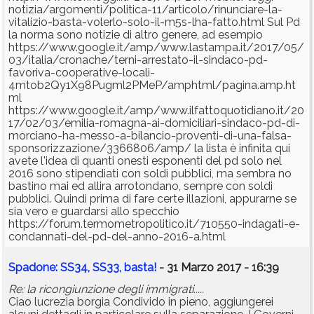
notizia/argomenti/politica-11/articolo/rinunciare-la-
vitalizio-basta-volerlo-solo-il-m5s-lha-fatto.html Sul Pd
la norma sono notizie di altro genere, ad esempio
https://www.google.it/amp/www.lastampa.it/2017/05/
03/italia/cronache/terni-arrestato-il-sindaco-pd-
favoriva-cooperative-locali-
4mtob2Qy1X98Pugml2PMeP/amphtml/pagina.amp.ht
ml
https://www.google.it/amp/www.ilfattoquotidiano.it/20
17/02/03/emilia-romagna-ai-domiciliari-sindaco-pd-di-
morciano-ha-messo-a-bilancio-proventi-di-una-falsa-
sponsorizzazione/3366806/amp/ la lista è infinita qui
avete l'idea di quanti onesti esponenti del pd solo nel
2016 sono stipendiati con soldi pubblici, ma sembra no
bastino mai ed allira arrotondano, sempre con soldi
pubblici. Quindi prima di fare certe illazioni, appurarne se
sia vero e guardarsi allo specchio
https://forum.termometropolitico.it/710550-indagati-e-
condannati-del-pd-del-anno-2016-a.html
Spadone: SS34, SS33, basta!
- 31 Marzo 2017 - 16:39
Re: la ricongiunzione degli immigrati.....
Ciao lucrezia borgia Condivido in pieno, aggiungerei