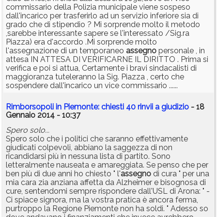
commissario della Polizia municipale viene sospeso
dall'incarico per trasferirlo ad un servizio inferiore sia di
grado che di stipendio ? Mi sorprende molto il metodo
,sarebbe interessante sapere se l'interessato /Sig.ra
Piazza) era d'accordo .Mi sorprende molto
l'assegnazione di un temporaneo
assegno
personale , in
attesa IN ATTESA DI VERIFICARNE IL DIRITTO . Prima si
verifica e poi si attua, Certamente i bravi sindacalisti di
maggioranza tuteleranno la Sig. Piazza , certo che
sospendere dall'incarico un vice commissario ......
Rimborsopoli in Piemonte: chiesti 40 rinvii a giudizio
- 18
Gennaio 2014 - 10:37
Spero solo...
Spero solo che i politici che saranno effettivamente
giudicati colpevoli, abbiano la saggezza di non
ricandidarsi più in nessuna lista di partito. Sono
letteralmente nauseata e amareggiata. Se penso che per
ben più di due anni ho chiesto " l'
assegno
di cura " per una
mia cara zia anziana affetta da Alzheimer e bisognosa di
cure, sentendomi sempre rispondere dall'USL di Arona: " -
Ci spiace signora, ma la vostra pratica è ancora ferma,
purtroppo la Regione Piemonte non ha soldi. " Adesso so