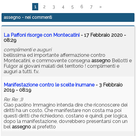
1
2
3
4
5
6
7
»
assegno
- nei commenti
La Paffoni risorge con Montecatini
- 17 Febbraio 2020 -
08:29
complimenti e auguri
bellissima ed importante affermazione contro
Montecatini, e commovente consegna
assegno
Bellotti e
Fulgor ai giovani malati del territorio ! complimenti e
auguri a tutti. f.v.
Manifestazione contro le scelte inumane
- 3 Febbraio
2019 - 08:19
Re: Re: ;))
Ciao paolino Immagino intenda dire che riconoscere dei
diritti ha un costo. Che manifestare non costa ma poi
questi diritti che richiedono, costano e quindi, per logica,
dopo la manifestazione, dovrebbero presentarsi con un
bel
assegno
al prefetto