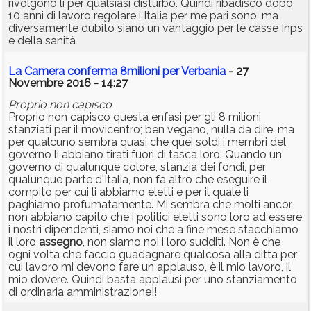
rivolgono lì per qualsiasi disturbo. Quindi ribadisco dopo
10 anni di lavoro regolare i Italia per me pari sono, ma
diversamente dubito siano un vantaggio per le casse Inps
e della sanità
La Camera conferma 8milioni per Verbania
- 27
Novembre 2016 - 14:27
Proprio non capisco
Proprio non capisco questa enfasi per gli 8 milioni
stanziati per il movicentro; ben vegano, nulla da dire, ma
per qualcuno sembra quasi che quei soldi i membri del
governo li abbiano tirati fuori di tasca loro. Quando un
governo di qualunque colore, stanzia dei fondi, per
qualunque parte d'Italia, non fa altro che eseguire il
compito per cui li abbiamo eletti e per il quale li
paghiamo profumatamente. Mi sembra che molti ancor
non abbiano capito che i politici eletti sono loro ad essere
i nostri dipendenti, siamo noi che a fine mese stacchiamo
il loro
assegno
, non siamo noi i loro sudditi. Non è che
ogni volta che faccio guadagnare qualcosa alla ditta per
cui lavoro mi devono fare un applauso, è il mio lavoro, il
mio dovere. Quindi basta applausi per uno stanziamento
di ordinaria amministrazione!!