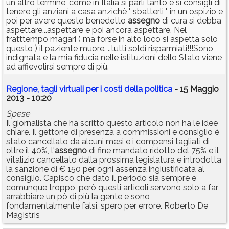
un altro termine, come in Italia si parli tanto e si consigli di
tenere gli anziani a casa anzichè " sbatterli " in un ospizio e
poi per avere questo benedetto
assegno
di cura si debba
aspettare...aspettare e poi ancora aspettare. Nel
fratttempo magari ( ma forse in alto loco si aspetta solo
questo ) il paziente muore. ..tutti soldi risparmiati!!!Sono
indignata e la mia fiducia nelle istituzioni dello Stato viene
ad affievolirsi sempre di più.
Regione, tagli virtuali per i costi della politica
- 15 Maggio
2013 - 10:20
Spese
Il giornalista che ha scritto questo articolo non ha le idee
chiare. Il gettone di presenza a commissioni e consiglio è
stato cancellato da alcuni mesi e i compensi tagliati di
oltre il 40%, l'
assegno
di fine mandato ridotto del 75% e il
vitalizio cancellato dalla prossima legislatura e introdotta
la sanzione di € 150 per ogni assenza ingiustificata al
consiglio. Capisco che dato il periodo sia sempre e
comunque troppo, però questi articoli servono solo a far
arrabbiare un pò di più la gente e sono
fondamentalmente falsi, spero per errore. Roberto De
Magistris