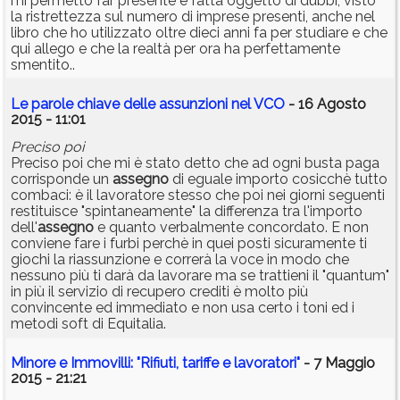
mi permetto far presente è fatta oggetto di dubbi, visto
la ristrettezza sul numero di imprese presenti, anche nel
libro che ho utilizzato oltre dieci anni fa per studiare e che
qui allego e che la realtà per ora ha perfettamente
smentito..
Le parole chiave delle assunzioni nel VCO
- 16 Agosto
2015 - 11:01
Preciso poi
Preciso poi che mi è stato detto che ad ogni busta paga
corrisponde un
assegno
di eguale importo cosicchè tutto
combaci: è il lavoratore stesso che poi nei giorni seguenti
restituisce "spintaneamente" la differenza tra l'importo
dell'
assegno
e quanto verbalmente concordato. E non
conviene fare i furbi perchè in quei posti sicuramente ti
giochi la riassunzione e correrà la voce in modo che
nessuno più ti darà da lavorare ma se trattieni il "quantum"
in più il servizio di recupero crediti è molto più
convincente ed immediato e non usa certo i toni ed i
metodi soft di Equitalia.
Minore e Immovilli: "Rifiuti, tariffe e lavoratori"
- 7 Maggio
2015 - 21:21