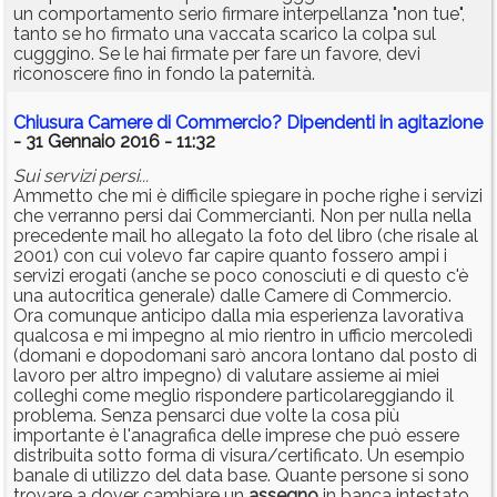
un comportamento serio firmare interpellanza "non tue",
tanto se ho firmato una vaccata scarico la colpa sul
cugggino. Se le hai firmate per fare un favore, devi
riconoscere fino in fondo la paternità.
Chiusura Camere di Commercio? Dipendenti in agitazione
- 31 Gennaio 2016 - 11:32
Sui servizi persi...
Ammetto che mi è difficile spiegare in poche righe i servizi
che verranno persi dai Commercianti. Non per nulla nella
precedente mail ho allegato la foto del libro (che risale al
2001) con cui volevo far capire quanto fossero ampi i
servizi erogati (anche se poco conosciuti e di questo c'è
una autocritica generale) dalle Camere di Commercio.
Ora comunque anticipo dalla mia esperienza lavorativa
qualcosa e mi impegno al mio rientro in ufficio mercoledì
(domani e dopodomani sarò ancora lontano dal posto di
lavoro per altro impegno) di valutare assieme ai miei
colleghi come meglio rispondere particolareggiando il
problema. Senza pensarci due volte la cosa più
importante è l'anagrafica delle imprese che può essere
distribuita sotto forma di visura/certificato. Un esempio
banale di utilizzo del data base. Quante persone si sono
trovare a dover cambiare un
assegno
in banca intestato