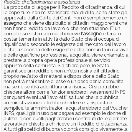
Reddito di cittadinanza e assistenza
La proposta di legge per il Reddito di cittadinanza, di cui
le coperture, non mi stancherò mai di dirlo, sono state già
approvate dalla Corte dei Conti, non è semplicemente un
assegno
che viene distribuito ai cittadini maggiorenni che
non hanno reddito da lavoro o che non studiano. E' un
complesso sistema in cui chi riceve l'
assegno
è tenuto
costantemente in attività dallo Stato che si occupa di
riqualificarlo secondo le esigenze del mercato del lavoro
e che, a seconda delle esigenze della comunità in cui vive
e delle qualifiche professionali acquisite, viene chiamato a
prestare la propria opera professionale al servizio
appunto della comunità. Sia chiaro però, lo Stato
garantisce un reddito e non un'elemosina e il cittadino,
proprio nell'atto di mettersi a disposizione dello Stato,
non potrà mai sentire di essere un peso per la comunità
ma se ne sentirà addirittura una risorsa. Ci si potrebbe
chiedere allora come funzionerebbero i versamenti INPS
per questi eventuali "lavoretti" saltuari che la pubblica
amministrazione potrebbe chiedere e la risposta è
semplice, le amministrazioni acquisterebbero dei Voucher
INPS, quelli già in uso per pagare ad esempio le donne di
pulizia, e con quelli pagherebbe i contributi delle giornate
lavorative richieste a chi riceve un Reddito di cittadinanza.
A tutti gli scettici di buona volontà consiglio vivamente la