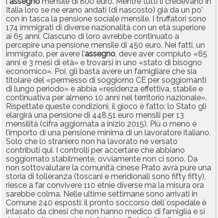
l'
assegno
mensile di 800 euro. Mentre tutti li credevano in
Italia loro se ne erano andati (di nascosto) già da un po'
con in tasca la pensione sociale mensile. I truffatori sono
174 immigrati di diverse nazionalità con un età superiore
ai 65 anni. Ciascuno di loro avrebbe continuato a
percepire una pensione mensile di 450 euro. Nei fatti, un
immigrato, per avere l’
assegno
, deve aver compiuto «65
anni e 3 mesi di età» e trovarsi in uno «stato di bisogno
economico». Poi, gli basta avere un famigliare che sia
titolare del «permesso di soggiorno CE per soggiornanti
di lungo periodo» e abbia «residenza effettiva, stabile e
continuativa per almeno 10 anni nel territorio nazionale».
Rispettate queste condizioni, il gioco è fatto: lo Stato gli
elargirà una pensione di 448,51 euro mensili per 13
mensilità (cifra aggiornata a inizio 2015). Più o meno è
l’importo di una pensione minima di un lavoratore italiano.
Solo che lo straniero non ha lavorato né versato
contributi qui. I controlli per accertare che abbiano
soggiornato stabilmente, ovviamente non ci sono. Da
non sottovalutare la comunità cinese Prato avrà pure una
storia di tolleranza (toscani e meridionali sono fifty fifty),
riesce a far convivere 110 etnie diverse ma la misura ora
sarebbe colma. Nelle ultime settimane sono arrivati in
Comune 240 esposti: il pronto soccorso dell`ospedale è
intasato da cinesi che non hanno medico di famiglia e si