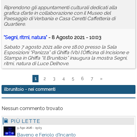
Riprendono gli appuntamenti culturali dedicati alla
grafica d’arte in collaborazione con il Museo del
Paesaggio di Verbania e Casa Ceretti Caffetteria di
Quartiere.
"Segni, ritmi, natura"
- 8 Agosto 2021 - 10:03
Sabato 7 agosto 2021 alle ore 18.00 presso la Sala
Esposizioni “Panizza” di Ghiffa (Vb) l’Officina di Incisione e
Stampa in Ghiffa “Il Brunitoio” inaugura la mostra Segni,
ritmi, natura di Luce Delhove.
1
2
3
4
5
6
7
»
ilbrunitoio
- nei commenti
Nessun commento trovato
PIÙ LETTE
9 Ago 2026 - 15:03
Baveno e Feriolo d'Incanto