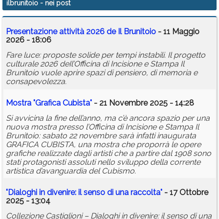
ilbrunitoio
- nei post
Calendario
Presentazione attività 2026 de Il Brunitoio
- 11 Maggio
Annunci
2026 - 18:06
Fare luce: proposte solide per tempi instabili. Il progetto
culturale 2026 deIl’Officina di Incisione e Stampa Il
Brunitoio vuole aprire spazi di pensiero, di memoria e
consapevolezza.
Mostra "Grafica Cubista"
- 21 Novembre 2025 - 14:28
Si avvicina la fine dell’anno, ma c’è ancora spazio per una
nuova mostra presso l’Officina di Incisione e Stampa Il
Brunitoio: sabato 22 novembre sarà infatti inaugurata
GRAFICA CUBISTA, una mostra che proporrà le opere
grafiche realizzate dagli artisti che a partire dal 1908 sono
stati protagonisti assoluti nello sviluppo della corrente
artistica d’avanguardia del Cubismo.
"Dialoghi in divenire: il senso di una raccolta"
- 17 Ottobre
2025 - 13:04
Collezione Castiglioni – Dialoghi in divenire: il senso di una