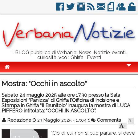
Il BLOG pubblico di Verbania: News, Notizie, eventi,
curiosità, vco : Ghiffa : Eventi
Cronaca
Mostra: "Occhi in ascolto"
Politica
Sabato 24 maggio 2025 alle ore 17.30 presso la Sala
Esposizioni “Panizza” di Ghiffa l’Officina di Incisione e
Sport
Stampa in Ghiffa “Il Brunitoio” inaugura la mostra di LUCA
PIFFERO intitolata: “OCCHI IN ASCOLTO”.
Eventi
👤
Redazione
⌚
23 Maggio 2025 - 17:04
Commenta
a-
Info Utili
+
“Ciò di cui non si può parlare, si deve
Rubriche