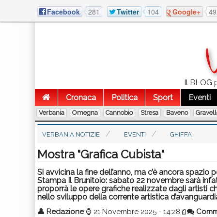
Facebook
281
Twitter
104
Google+
49
Il BLOG p
Cronaca
Politica
Sport
Eventi
Verbania
Omegna
Cannobio
Stresa
Baveno
Gravel
VERBANIA NOTIZIE
EVENTI
GHIFFA
Mostra "Grafica Cubista"
Si avvicina la fine dell’anno, ma c’è ancora spazio 
Stampa Il Brunitoio: sabato 22 novembre sarà inf
proporrà le opere grafiche realizzate dagli artisti c
nello sviluppo della corrente artistica d’avanguard
👤
Redazione
⌚
21 Novembre 2025 - 14:28
Comm