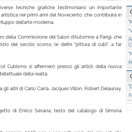
iverse tecniche grafiche testimoniano un importante
 artistica nei primi anni del Novecento, che contribuirà in
"
iluppo dell’arte moderna.
"
o della Commissione del Salon d’Automne a Parigi, che
F
izio del secolo scorso, le definì “pittura di cubi”, a far
C
"
P
ol Cubismo si affermerò presso gli artisti della nuova
llettuale della realtà.
"
gli altri di Carlo Carrà, Jacques Villon, Robert Delaunay,
F
getto di Enrico Sesana; testo del catalogo di Simona