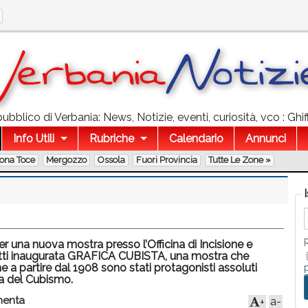
ubblico di Verbania: News, Notizie, eventi, curiosità, vco : Ghiff
Info Utili
Rubriche
Calendario
Annunci
lona Toce
Mergozzo
Ossola
Fuori Provincia
Tutte Le Zone »
per una nuova mostra presso l’Officina di Incisione e
atti inaugurata GRAFICA CUBISTA, una mostra che
he a partire dal 1908 sono stati protagonisti assoluti
ia del Cubismo.
enta
a-
+