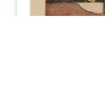
Facebook
Twitter
Google+
Pinterest
Mostra
Grafica Cubista
Il Brunitoio
POST CORRELATI
"I nost scool"
Eventi Cannero Riviera Agosto 2026
Eventi Cannobio Agosto 2026
Eventi Baveno dal 23 luglio al 2 agosto
Inaugurazione Mostra Ugo Ara
Presentazione attività 2026 de Il Brunitoio