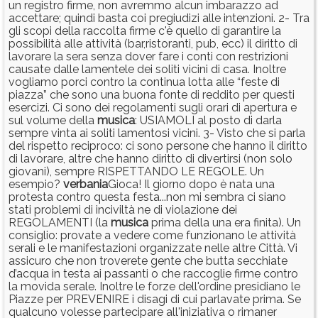
un registro firme, non avremmo alcun imbarazzo ad
accettare; quindi basta coi pregiudizi alle intenzioni. 2- Tra
gli scopi della raccolta firme c'è quello di garantire la
possibilità alle attività (bar,ristoranti, pub, ecc) il diritto di
lavorare la sera senza dover fare i conti con restrizioni
causate dalle lamentele dei soliti vicini di casa. Inoltre
vogliamo porci contro la continua lotta alle “feste di
piazza” che sono una buona fonte di reddito per questi
esercizi. Ci sono dei regolamenti sugli orari di apertura e
sul volume della
musica
: USIAMOLI al posto di darla
sempre vinta ai soliti lamentosi vicini. 3- Visto che si parla
del rispetto reciproco: ci sono persone che hanno il diritto
di lavorare, altre che hanno diritto di divertirsi (non solo
giovani), sempre RISPETTANDO LE REGOLE. Un
esempio?
verbania
Gioca! Il giorno dopo è nata una
protesta contro questa festa...non mi sembra ci siano
stati problemi di inciviltà ne di violazione dei
REGOLAMENTI (la
musica
prima della una era finita). Un
consiglio: provate a vedere come funzionano le attività
serali e le manifestazioni organizzate nelle altre Città. Vi
assicuro che non troverete gente che butta secchiate
d’acqua in testa ai passanti o che raccoglie firme contro
la movida serale. Inoltre le forze dell'ordine presidiano le
Piazze per PREVENIRE i disagi di cui parlavate prima. Se
qualcuno volesse partecipare all'iniziativa o rimaner