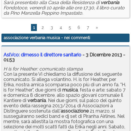
Sarà presentato alla Casa della Resistenza di
verbania
Fondotoce, venerdì 10 aprile alle ore 17.30, il libro curato
da Pino Manzella Peppino Impastato.
1
2
3
4
5
6
7
»
associazione verbania musica
- nei commenti
AslVco: dimesso il direttore sanitario
- 3 Dicembre 2013 -
01:53
H is for Heather: comunicato stampa
Con la presente Vi chiediamo la diffusione del seguente
comunicato. Si allega volantino. H. is for Heather, per
Erika, nostra amica scomparsa poco più di un anno fa. "H.
is for Heather", due giorni di
musica
, festa e arte: sabato 7
e domenica 8 dicembre, allo spazio giovani comunale Il
Kantiere di
verbania
. Nei due giorni, sul palco del quinto
evento della rassegna 2013/2014 di Associazioni a
Distinguere sostenuta dall'
associazione
21 marzo, si
susseguiranno sedici band e dj set di Piranha Airlines. Nel
mentre, sarà allestita la mostra fotografica con una
selezione dei molti scatti fatti da Erika negli anni. Sabato,