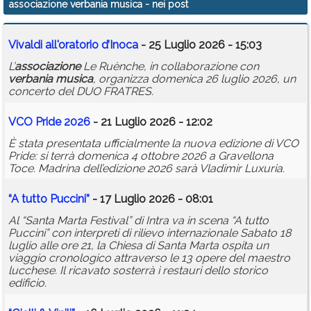
associazione verbania musica
- nei post
Calendario
Vivaldi all'oratorio d’Inoca
- 25 Luglio 2026 - 15:03
Annunci
L’
associazione
Le Ruènche, in collaborazione con
verbania
musica
, organizza domenica 26 luglio 2026, un
concerto del DUO FRATRES.
VCO Pride 2026
- 21 Luglio 2026 - 12:02
È stata presentata ufficialmente la nuova edizione di VCO
Pride: si terrà domenica 4 ottobre 2026 a Gravellona
Toce. Madrina dell’edizione 2026 sarà Vladimir Luxuria.
“A tutto Puccini”
- 17 Luglio 2026 - 08:01
Al “Santa Marta Festival” di Intra va in scena “A tutto
Puccini” con interpreti di rilievo internazionale Sabato 18
luglio alle ore 21, la Chiesa di Santa Marta ospita un
viaggio cronologico attraverso le 13 opere del maestro
lucchese. Il ricavato sosterrà i restauri dello storico
edificio.