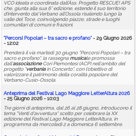
VCO ideata e coordinata dall’Ass. Progetto RESCUE! APS
che, giunta alla sua 6° edizione, estende il suo territorio
d’intervento dal Verbano all’Ossola risalendo lungo la
valle del Toce, coinvolgendo piazze, strade e luoghi
comunitari di comuni e frazioni.
"Percorsi Popolari – tra sacro e profano"
- 29 Giugno 2026
- 12:02
Prenderà il via martedì 30 giugno "Percorsi Popolari – tra
sacro e profano", la rassegna
musica
le promossa
dall'
associazione
Cori Piemontesi (ACP) nell'ambito del
progetto "
verbania
in Concerto", con l'obiettivo di
valorizzare il patrimonio della coralità popolare del
Verbano-Cusio-Ossola.
Anteprima del Festival Lago Maggiore LetterAltura 2026
- 25 Giugno 2026 - 10:03
Tre giorni di anteprima, dal 26 al 28 giugno, introducono il
tema "Venti d'avventura" scelto per celebrare la XX
edizione del Festival Lago Maggiore LetterAltura, in
programma da mercoledì 2 a domenica 6 settembre.