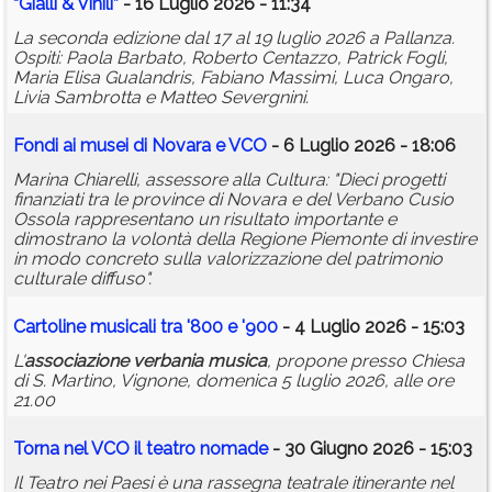
“Gialli & Vinili”
- 16 Luglio 2026 - 11:34
La seconda edizione dal 17 al 19 luglio 2026 a Pallanza.
Ospiti: Paola Barbato, Roberto Centazzo, Patrick Fogli,
Maria Elisa Gualandris, Fabiano Massimi, Luca Ongaro,
Livia Sambrotta e Matteo Severgnini.
Fondi ai musei di Novara e VCO
- 6 Luglio 2026 - 18:06
Marina Chiarelli, assessore alla Cultura: "Dieci progetti
finanziati tra le province di Novara e del Verbano Cusio
Ossola rappresentano un risultato importante e
dimostrano la volontà della Regione Piemonte di investire
in modo concreto sulla valorizzazione del patrimonio
culturale diffuso".
Cartoline
musica
li tra '800 e '900
- 4 Luglio 2026 - 15:03
L'
associazione
verbania
musica
, propone presso Chiesa
di S. Martino, Vignone, domenica 5 luglio 2026, alle ore
21.00
Torna nel VCO il teatro nomade
- 30 Giugno 2026 - 15:03
Il Teatro nei Paesi è una rassegna teatrale itinerante nel