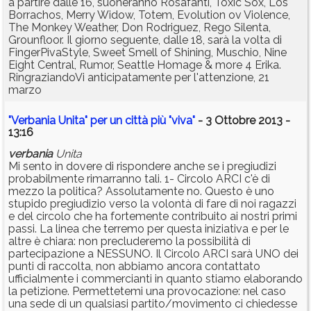
a partire dalle 16, suoneranno Rosafanti, Toxic Sox, Los
Borrachos, Merry Widow, Totem, Evolution ov Violence,
The Monkey Weather, Don Rodriguez, Rego Silenta,
Grounfloor. Il giorno seguente, dalle 18, sarà la volta di
FingerPivaStyle, Sweet Smell of Shining, Muschio, Nine
Eight Central, Rumor, Seattle Homage & more 4 Erika.
RingraziandoVi anticipatamente per l'attenzione, 21
marzo
"Verbania Unita" per un città più "viva"
- 3 Ottobre 2013 -
13:16
verbania
Unita
Mi sento in dovere di rispondere anche se i pregiudizi
probabilmente rimarranno tali. 1- Circolo ARCI c'è di
mezzo la politica? Assolutamente no. Questo è uno
stupido pregiudizio verso la volontà di fare di noi ragazzi
e del circolo che ha fortemente contribuito ai nostri primi
passi. La linea che terremo per questa iniziativa e per le
altre è chiara: non precluderemo la possibilità di
partecipazione a NESSUNO. Il Circolo ARCI sarà UNO dei
punti di raccolta, non abbiamo ancora contattato
ufficialmente i commercianti in quanto stiamo elaborando
la petizione. Permettetemi una provocazione: nel caso
una sede di un qualsiasi partito/movimento ci chiedesse