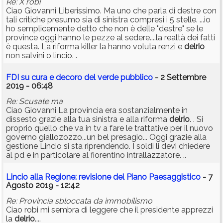
Re: X robi
Ciao Giovanni Liberissimo. Ma uno che parla di destre con
tali critiche presumo sia di sinistra compresi i 5 stelle. ...io
ho semplicemente detto che non è delle "destre" se le
province oggi hanno le pezze al sedere....la realtà dei fatti
è questa. La riforma killer la hanno voluta renzi e
delrio
non salvini o lincio. .
FDI su cura e decoro del verde pubblico
- 2 Settembre
2019 - 06:48
Re: Scusate ma
Ciao Giovanni La provincia era sostanzialmente in
dissesto grazie alla tua sinistra e alla riforma
delrio
. . Si
proprio quello che va in tv a fare le trattative per il nuovo
governo giallozozzo...un bel presagio... Oggi grazie alla
gestione Lincio si sta riprendendo. I soldi li devi chiedere
al pd e in particolare al fiorentino intrallazzatore. ..
Lincio alla Regione: revisione del Piano Paesaggistico
- 7
Agosto 2019 - 12:42
Re: Provincia sbloccata da immobilismo
Ciao robi mi sembra di leggere che il presidente apprezzi
la
delrio
....