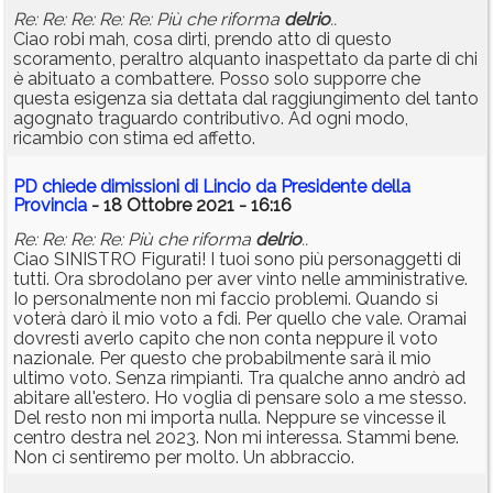
Re: Re: Re: Re: Re: Più che riforma
delrio
..
Ciao robi mah, cosa dirti, prendo atto di questo
scoramento, peraltro alquanto inaspettato da parte di chi
è abituato a combattere. Posso solo supporre che
questa esigenza sia dettata dal raggiungimento del tanto
agognato traguardo contributivo. Ad ogni modo,
ricambio con stima ed affetto.
PD chiede dimissioni di Lincio da Presidente della
Provincia
- 18 Ottobre 2021 - 16:16
Re: Re: Re: Re: Più che riforma
delrio
..
Ciao SINISTRO Figurati! I tuoi sono più personaggetti di
tutti. Ora sbrodolano per aver vinto nelle amministrative.
Io personalmente non mi faccio problemi. Quando si
voterà darò il mio voto a fdi. Per quello che vale. Oramai
dovresti averlo capito che non conta neppure il voto
nazionale. Per questo che probabilmente sarà il mio
ultimo voto. Senza rimpianti. Tra qualche anno andrò ad
abitare all'estero. Ho voglia di pensare solo a me stesso.
Del resto non mi importa nulla. Neppure se vincesse il
centro destra nel 2023. Non mi interessa. Stammi bene.
Non ci sentiremo per molto. Un abbraccio.