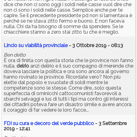
dice che non ci sono oggi i soldi nelle casse vuol dire che
non ci sono i soldi nelle casse. Semplice anche per te
capire. Se il precedente presidente pd non si lamentava è
perché se ne stava zitto fermo e buono. E non faceva
nulla. Chi da ha bisogno di somme da spendere. Se le
chiacchiere stanno a zero stai zitto tu che è meglio.
Lincio su viabilità provinciale
- 3 Ottobre 2019 - 08:13
Ben detto
È ora di finirla con questa storia che le province non fanno
nulla.
delrio
anzi delirio e il suo compagno di merende che
doveva lasciare la politica e ora sono ancora al governo
hanno rovinato le province. Ricordate vero? Non più
elette dal popolo e svuotate di soldi mentre le
competenze sono le stesse. Come dire...solo questa
superfeccia di ominicchi cattocomunisti favorevoli a
sbarchi selvaggi e Ius di tutti i tipi ma contro gli interessi
dei cittadini poteva fare un disastro simile e avere ancora
il coraggio di far vedere le loro facce...
FDI su cura e decoro del verde pubblico
- 3 Settembre
2019 - 12:41