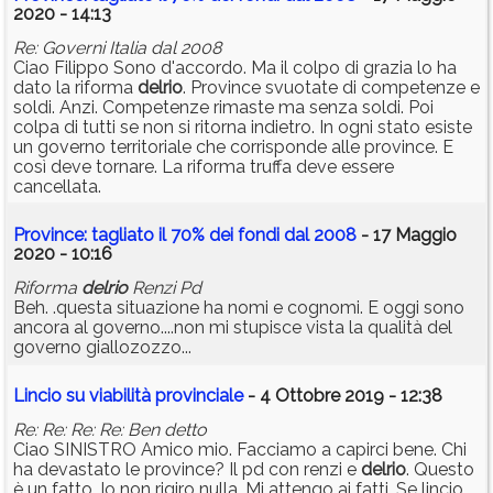
2020 - 14:13
Re: Governi Italia dal 2008
Ciao Filippo Sono d'accordo. Ma il colpo di grazia lo ha
dato la riforma
delrio
. Province svuotate di competenze e
soldi. Anzi. Competenze rimaste ma senza soldi. Poi
colpa di tutti se non si ritorna indietro. In ogni stato esiste
un governo territoriale che corrisponde alle province. E
così deve tornare. La riforma truffa deve essere
cancellata.
Province: tagliato il 70% dei fondi dal 2008
- 17 Maggio
2020 - 10:16
Riforma
delrio
Renzi Pd
Beh. .questa situazione ha nomi e cognomi. E oggi sono
ancora al governo....non mi stupisce vista la qualità del
governo giallozozzo...
Lincio su viabilità provinciale
- 4 Ottobre 2019 - 12:38
Re: Re: Re: Re: Ben detto
Ciao SINISTRO Amico mio. Facciamo a capirci bene. Chi
ha devastato le province? Il pd con renzi e
delrio
. Questo
è un fatto. Io non rigiro nulla. Mi attengo ai fatti. Se lincio