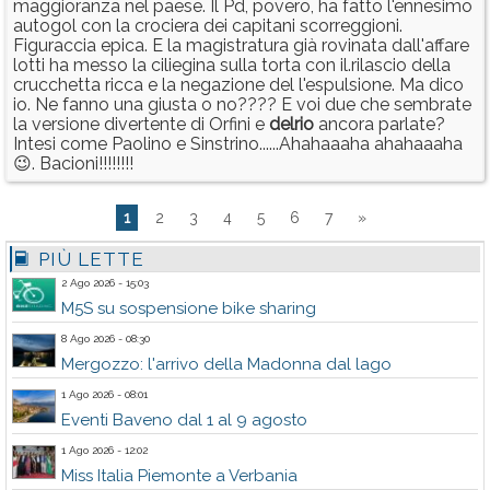
maggioranza nel paese. Il Pd, povero, ha fatto l'ennesimo
autogol con la crociera dei capitani scorreggioni.
Figuraccia epica. E la magistratura già rovinata dall'affare
lotti ha messo la ciliegina sulla torta con il.rilascio della
crucchetta ricca e la negazione del l'espulsione. Ma dico
io. Ne fanno una giusta o no???? E voi due che sembrate
la versione divertente di Orfini e
delrio
ancora parlate?
Intesi come Paolino e Sinstrino......Ahahaaaha ahahaaaha
😉. Bacioni!!!!!!!!
1
2
3
4
5
6
7
»
PIÙ LETTE
2 Ago 2026 - 15:03
M5S su sospensione bike sharing
8 Ago 2026 - 08:30
Mergozzo: l'arrivo della Madonna dal lago
1 Ago 2026 - 08:01
Eventi Baveno dal 1 al 9 agosto
1 Ago 2026 - 12:02
Miss Italia Piemonte a Verbania