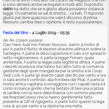
ma c'è ne sono molti altri. De Luca o de Magistris che non
si sono dimessi anche se inquisiti e molti altri. Dopotutto
delrio
ha detto che se è giusto allora possiamo violare la
legge. Ovviamente se sei di sinistra. .. va beh. Ti rispondo
giusto per dure qualcosa ma vale il discorso di prima.
Nessuno cambia idea o opinione. Il resto è passatempo.
Festa del Vino
- 4 Luglio 2019 - 05:35
Re: Re: L'Islam padano
Ciao Hans Axel Von Fersen Nooooo...siamo a molto di
più! A parte il filotto di elezioni stravinte ultima in ordine la
Sardegna. A parte la disoccupazione in calo e lo spread in
netto migliorameno. A parte la legge Fornero quasi
annientata. A parte la legge sulla legittima difesa. A parte
i decreti sicurezza che hanno tra l'altro tolto ai comuni la
gestione degli sprer mangiatoia per la sinistra e le Coop.
Vedi Lodi. A parte gli sbarchi calati dell 80 per cento e ora
ci sarà anche il controllo alla frontiera del Friuli. A parte la
nostra amica capitana scorreggiona con i capelli rasta e il
conto in banca gonfio che ha tentato di fare una scatola
di sardine con la nave della finanza con sommo piacere
dei finanzieri stessi che lo hanno gentilmente fatto
presente al GIP di Agrigento, A parte tutto questo la lega
vola al 40 per cento e la destra ha una netta