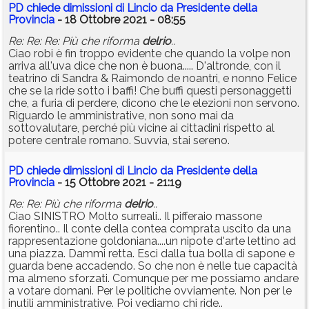
PD chiede dimissioni di Lincio da Presidente della
Provincia
- 18 Ottobre 2021 - 08:55
Re: Re: Re: Più che riforma
delrio
..
Ciao robi è fin troppo evidente che quando la volpe non
arriva all'uva dice che non è buona..... D'altronde, con il
teatrino di Sandra & Raimondo de noantri, e nonno Felice
che se la ride sotto i baffi! Che buffi questi personaggetti
che, a furia di perdere, dicono che le elezioni non servono.
Riguardo le amministrative, non sono mai da
sottovalutare, perché più vicine ai cittadini rispetto al
potere centrale romano. Suvvia, stai sereno.
PD chiede dimissioni di Lincio da Presidente della
Provincia
- 15 Ottobre 2021 - 21:19
Re: Re: Più che riforma
delrio
..
Ciao SINISTRO Molto surreali.. Il pifferaio massone
fiorentino.. Il conte della contea comprata uscito da una
rappresentazione goldoniana....un nipote d'arte lettino ad
una piazza. Dammi retta. Esci dalla tua bolla di sapone e
guarda bene accadendo. So che non è nelle tue capacità
ma almeno sforzati. Comunque per me possiamo andare
a votare domani. Per le politiche ovviamente. Non per le
inutili amministrative. Poi vediamo chi ride..