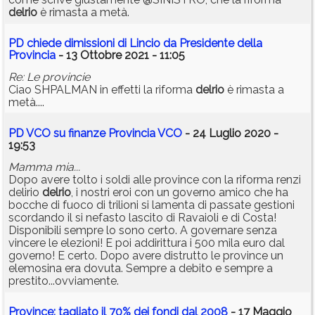
delrio
è rimasta a metà.
PD chiede dimissioni di Lincio da Presidente della
Provincia
- 13 Ottobre 2021 - 11:05
Re: Le provincie
Ciao SHPALMAN in effetti la riforma
delrio
è rimasta a
metà....
PD VCO su finanze Provincia VCO
- 24 Luglio 2020 -
19:53
Mamma mia...
Dopo avere tolto i soldi alle province con la riforma renzi
delirio
delrio
, i nostri eroi con un governo amico che ha
bocche di fuoco di trilioni si lamenta di passate gestioni
scordando il si nefasto lascito di Ravaioli e di Costa!
Disponibili sempre lo sono certo. A governare senza
vincere le elezioni! E poi addirittura i 500 mila euro dal
governo! E certo. Dopo avere distrutto le province un
elemosina era dovuta. Sempre a debito e sempre a
prestito...ovviamente.
Province: tagliato il 70% dei fondi dal 2008
- 17 Maggio