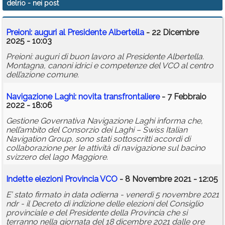
delrio
- nei post
Calendario
Preioni: auguri al Presidente Albertella
- 22 Dicembre
Annunci
2025 - 10:03
Preioni: auguri di buon lavoro al Presidente Albertella.
Montagna, canoni idrici e competenze del VCO al centro
dell’azione comune.
Navigazione Laghi: novita transfrontaliere
- 7 Febbraio
2022 - 18:06
Gestione Governativa Navigazione Laghi informa che,
nell’ambito del Consorzio dei Laghi – Swiss Italian
Navigation Group, sono stati sottoscritti accordi di
collaborazione per le attività di navigazione sul bacino
svizzero del lago Maggiore.
Indette elezioni Provincia VCO
- 8 Novembre 2021 - 12:05
E’ stato firmato in data odierna - venerdì 5 novembre 2021
ndr - il Decreto di indizione delle elezioni del Consiglio
provinciale e del Presidente della Provincia che si
terranno nella giornata del 18 dicembre 2021 dalle ore