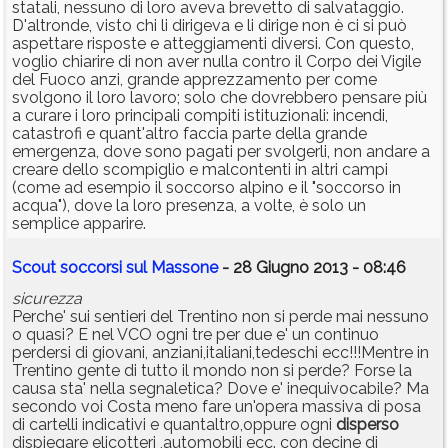
statali, nessuno di loro aveva brevetto di salvataggio.
D'altronde, visto chi li dirigeva e li dirige non è ci si può
aspettare risposte e atteggiamenti diversi. Con questo,
voglio chiarire di non aver nulla contro il Corpo dei Vigile
del Fuoco anzi, grande apprezzamento per come
svolgono il loro lavoro; solo che dovrebbero pensare più
a curare i loro principali compiti istituzionali: incendi,
catastrofi e quant'altro faccia parte della grande
emergenza, dove sono pagati per svolgerli, non andare a
creare dello scompiglio e malcontenti in altri campi
(come ad esempio il soccorso alpino e il "soccorso in
acqua"), dove la loro presenza, a volte, è solo un
semplice apparire.
Scout soccorsi sul Massone
- 28 Giugno 2013 - 08:46
sicurezza
Perche' sui sentieri del Trentino non si perde mai nessuno
o quasi? E nel VCO ogni tre per due e' un continuo
perdersi di giovani, anziani,italiani,tedeschi ecc!!!Mentre in
Trentino gente di tutto il mondo non si perde? Forse la
causa sta' nella segnaletica? Dove e' inequivocabile? Ma
secondo voi Costa meno fare un'opera massiva di posa
di cartelli indicativi e quantaltro,oppure ogni
disperso
dispiegare elicotteri ,automobili ecc. con decine di