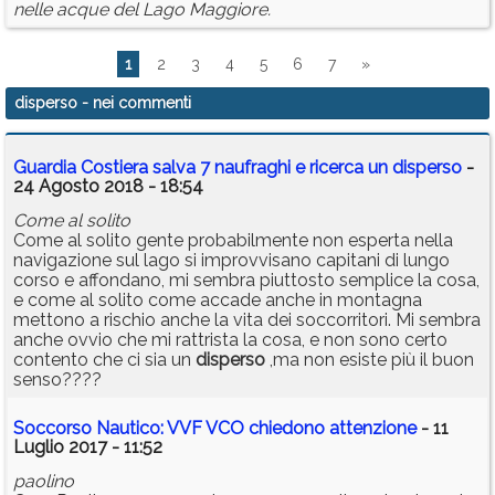
nelle acque del Lago Maggiore.
1
2
3
4
5
6
7
»
disperso
- nei commenti
Guardia Costiera salva 7 naufraghi e ricerca un disperso
-
24 Agosto 2018 - 18:54
Come al solito
Come al solito gente probabilmente non esperta nella
navigazione sul lago si improvvisano capitani di lungo
corso e affondano, mi sembra piuttosto semplice la cosa,
e come al solito come accade anche in montagna
mettono a rischio anche la vita dei soccorritori. Mi sembra
anche ovvio che mi rattrista la cosa, e non sono certo
contento che ci sia un
disperso
,ma non esiste più il buon
senso????
Soccorso Nautico: VVF VCO chiedono attenzione
- 11
Luglio 2017 - 11:52
paolino