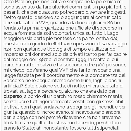
Caro Paolino, per non entrare sempre nella polemica mi
sono astenuto da fare ulteriori commenti un po più forti e
pesanti, che per qualcuno potrebbero diventare indigesti.
Detto questo, desidero solo aggiungere al comunicato
dei sindacati dei VVF; quando alla fine degli anni 80 ho
fondato la prima organizzazione ufficiale di soccorso in
acqua formata da soli volontari, unica su tutto il Lago
Maggiore (sia parte piemontese che parte lombarda),
questa era in grado di effettuare operazioni di salvataggio
h24, con qualunque tipologia di tempo e utilizzando
imbarcazioni donateci solo da privati (tanto per far capire,
dal maggio del 1987 al dicembre 1999, la realtà di cui
parlo ha tratto in salvo e ha soccorso oltre 900 persone);
mi chiedo, dov'erano quei VVF che tanto invocano una
legge fascista per il coordinamento e la competenza del
Soccorso nelle acque interne come fiumi, laghi e bacini
artificiali? Solo qualche volta, di notte, mi era capitato di
trovarli sul lago a cercare qualcuno che era dato per
disperso
, a bordo di un barchino rosso chiamato manta,
senza luci e tutti rigorosamente vestiti con gli stessi abiti
e stivali con i quali andavano a spegnere gli incendi, e per
giunta, quando ci incrociavano, si incavolavano ancora
per la paga con noi perchè dicevano che non eravamo
titolati a fare quello che stavamo facendo, perchè loro
erano lo Stato; ah, nonostante fossero tutti stipendiati