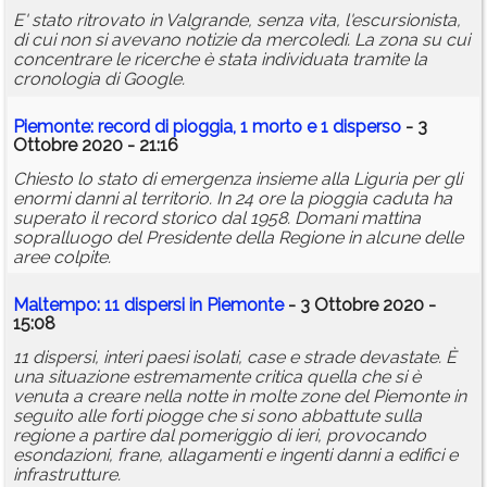
E' stato ritrovato in Valgrande, senza vita, l'escursionista,
di cui non si avevano notizie da mercoledi. La zona su cui
concentrare le ricerche è stata individuata tramite la
cronologia di Google.
Piemonte: record di pioggia, 1 morto e 1
disperso
- 3
Ottobre 2020 - 21:16
Chiesto lo stato di emergenza insieme alla Liguria per gli
enormi danni al territorio. In 24 ore la pioggia caduta ha
superato il record storico dal 1958. Domani mattina
sopralluogo del Presidente della Regione in alcune delle
aree colpite.
Maltempo: 11 dispersi in Piemonte
- 3 Ottobre 2020 -
15:08
11 dispersi, interi paesi isolati, case e strade devastate. È
una situazione estremamente critica quella che si è
venuta a creare nella notte in molte zone del Piemonte in
seguito alle forti piogge che si sono abbattute sulla
regione a partire dal pomeriggio di ieri, provocando
esondazioni, frane, allagamenti e ingenti danni a edifici e
infrastrutture.