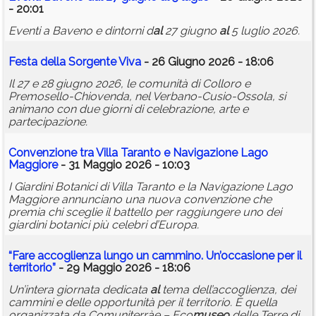
- 20:01
Eventi a Baveno e dintorni d
al
27 giugno
al
5 luglio 2026.
Festa della Sorgente Viva
- 26 Giugno 2026 - 18:06
Il 27 e 28 giugno 2026, le comunità di Colloro e
Premosello-Chiovenda, nel Verbano-Cusio-Ossola, si
animano con due giorni di celebrazione, arte e
partecipazione.
Convenzione tra Villa Taranto e Navigazione Lago
Maggiore
- 31 Maggio 2026 - 10:03
I Giardini Botanici di Villa Taranto e la Navigazione Lago
Maggiore annunciano una nuova convenzione che
premia chi sceglie il battello per raggiungere uno dei
giardini botanici più celebri d’Europa.
“Fare accoglienza lungo un cammino. Un’occasione per il
territorio”
- 29 Maggio 2026 - 18:06
Un’intera giornata dedicata
al
tema dell’accoglienza, dei
cammini e delle opportunità per il territorio. È quella
organizzata da Comuniterràe – Eco
museo
delle Terre di