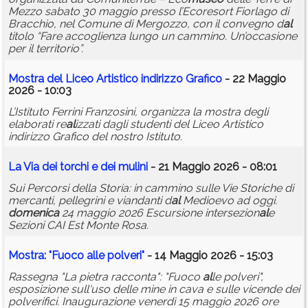
Mezzo sabato 30 maggio presso l’Ecoresort Fiorlago di
Bracchio, nel Comune di Mergozzo, con il convegno d
al
titolo “Fare accoglienza lungo un cammino. Un’occasione
per il territorio”.
Mostra del Liceo Artistico indirizzo Grafico
- 22 Maggio
2026 - 10:03
L’Istituto Ferrini Franzosini, organizza la mostra degli
elaborati re
al
izzati dagli studenti del Liceo Artistico
indirizzo Grafico del nostro Istituto.
La Via dei torchi e dei mulini
- 21 Maggio 2026 - 08:01
Sui Percorsi della Storia: in cammino sulle Vie Storiche di
mercanti, pellegrini e viandanti d
al
Medioevo ad oggi.
domenica
24 maggio 2026 Escursione intersezion
al
e
Sezioni CAI Est Monte Rosa.
Mostra: "Fuoco
al
le polveri"
- 14 Maggio 2026 - 15:03
Rassegna "La pietra racconta": "Fuoco
al
le polveri",
esposizione sull'uso delle mine in cava e sulle vicende dei
polverifici. Inaugurazione venerdì 15 maggio 2026 ore