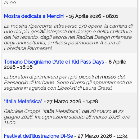
21.00.
Mostra dedicata a Mendini
- 15 Aprile 2026 - 08:01
La mostra ripercorre, attraverso 130 opere, la carriera di
uno dei più geni
al
i interpreti del design e dell’architettura
del Novecento, dagli esordi nel Radic
al
Design milanese
degli anni settanta, ai riflessi postmoderni. A cura di
Loredana Parmesani.
Tornano Disegniamo l'Arte e i Kid Pass Days
- 8 Aprile
2026 - 18:06
Laboratori di primavera per i più piccoli
al
museo
del
Paesaggio di Verbania. Sono diversi gli appuntamenti da
segnare in agenda con LiberArti di Laura Grassi.
“It
al
ia Metafisica”
- 27 Marzo 2026 - 14:28
Gabriele Croppi, “It
al
ia Metafisica”, d
al
28 marzo
al
27
giugno 2026. Inaugurazione sabato 28 marzo 2026, ore
11.00.
Festiv
al
dell’illustrazione Di-Se
- 27 Marzo 2026 - 11:34