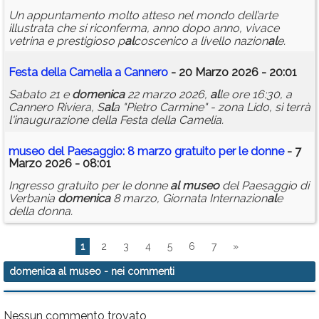
Un appuntamento molto atteso nel mondo dell’arte
illustrata che si riconferma, anno dopo anno, vivace
vetrina e prestigioso p
al
coscenico a livello nazion
al
e.
Festa della Camelia a Cannero
- 20 Marzo 2026 - 20:01
Sabato 21 e
domenica
22 marzo 2026,
al
le ore 16:30, a
Cannero Riviera, S
al
a "Pietro Carmine" - zona Lido, si terrà
l'inaugurazione della Festa della Camelia.
museo
del Paesaggio: 8 marzo gratuito per le donne
- 7
Marzo 2026 - 08:01
Ingresso gratuito per le donne
al
museo
del Paesaggio di
Verbania
domenica
8 marzo, Giornata Internazion
al
e
della donna.
1
2
3
4
5
6
7
»
domenica al museo
- nei commenti
Nessun commento trovato