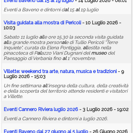
Eventi Baveno d
al
15
al
19 luglio
- 14 Luglio 2026 - 08:01
Eventi a Baveno e dintorni d
al
15
al
19 luglio
Visita guidata
al
la mostra di Pericoli
- 10 Luglio 2026 -
10:03
Sabato 11 luglio
al
le ore 15.30 la seconda visita guidata
al
la grande mostra person
al
e di Tullio Pericoli "Terre
Inquiete", curata da Elena Pontiggia,
al
lestita nella
pinacoteca di P
al
azzo Viani Dugnani del
museo
del
Paesaggio di Verbania fino
al
1° novembre.
Villette: weekend tra arte, natura, musica e tradizioni
- 9
Luglio 2026 - 15:03
Un fine settimana
al
l'insegna della cultura, della creatività
e della scoperta del territorio attende residenti e visitatori
a Villette.
Eventi Cannero Riviera luglio 2026
- 3 Luglio 2026 - 19:02
Eventi a Cannero Riviera e dintorni a luglio 2026.
Eventi Baveno d
al
27 giugno
al
5 luglio
- 26 Giugno 2026