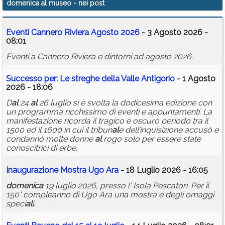
domenica al museo
- nei post
Calendario
Eventi Cannero Riviera Agosto 2026
- 3 Agosto 2026 -
Annunci
08:01
Eventi a Cannero Riviera e dintorni ad agosto 2026.
Successo per: Le streghe della V
al
le Antigorio
- 1 Agosto
2026 - 18:06
D
al
24
al
26 luglio si è svolta la dodicesima edizione con
un programma ricchissimo di eventi e appuntamenti. La
manifestazione ricorda il tragico e oscuro periodo tra il
1500 ed il 1600 in cui il tribun
al
e dell’inquisizione accusò e
condannò molte donne
al
rogo solo per essere state
conoscitrici di erbe.
Inaugurazione Mostra Ugo Ara
- 18 Luglio 2026 - 16:05
domenica
19 luglio 2026, presso l' Isola Pescatori. Per il
150° compleanno di Ugo Ara una mostra e degli omaggi
speci
al
i.