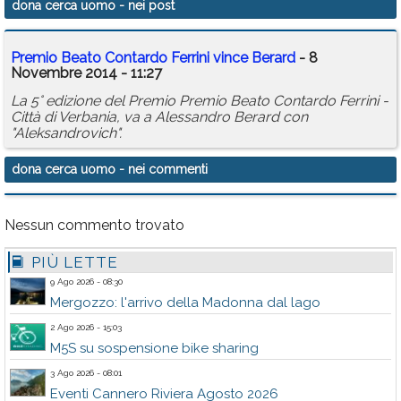
dona cerca uomo
- nei post
Calendario
Premio Beato Contardo Ferrini vince Berard
- 8
Annunci
Novembre 2014 - 11:27
La 5° edizione del Premio Premio Beato Contardo Ferrini -
Città di Verbania, va a Alessandro Berard con
"Aleksandrovich".
dona cerca uomo
- nei commenti
Nessun commento trovato
PIÙ LETTE
9 Ago 2026 - 08:30
Mergozzo: l'arrivo della Madonna dal lago
2 Ago 2026 - 15:03
M5S su sospensione bike sharing
3 Ago 2026 - 08:01
Eventi Cannero Riviera Agosto 2026