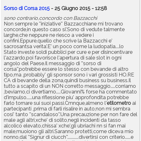
Sorso di Corsa 2015
- 25 Giugno 2015 - 12:58
sono contrario,concordo con Bazzacchi
Non sempre le ''iniziative'' Bazzacchiane mi trovano
concorde,in questo caso si'.Sono di vedute talmente
larghe,che neppure ne riesco a vedere i
confini.Eppure,quello che scrive la Bazzacchi e'
sacrosantsa verita'.E' un poco come la ludopatia....lo
Stato investe soldi pubblici per cure e per disincentivare
l'azzardo,poi favorisce l'apertura di sale slot in ogni
angolo del Paese.Il messaggio di ''sorso di
corsa'',potrebbe essere lo stesso con bevande di altro
tipo,ma ,probably' gli sponsor sono i vari grossisti HO.RE
CA di bevande della zona,quindi business su business.Il
tutto a scapito di un NON corretto messaggio.....corriamo
,beviamo,ci divertiamo.....Giovanni% forse ha commentato
d'impulso......una riflessione piu' approfondita potrebbe
farlo tornare sui suoi passi.Cmnque,almeno l'
etilometro
ai
partecipanti ,prima di farli risalire in auto,non mi sembra
cosi' tanto ''scandaloso''.Una precauzione per non fare del
male agli altri,xche' di solito,negli incidenti da tasso
alcolico elevato,chissa' xche',gli ubriachi nn si fan mai
male,muoiono gli altri.Saranno protetti,come diceva mio
nonno,dal ''Signur di ciucch''............divertirsi con criterio......e