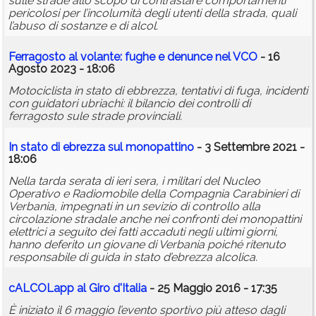
sulle strade allo scopo di contrastare comportamenti
pericolosi per l’incolumità degli utenti della strada, quali
l’abuso di sostanze e di alcol.
Ferragosto al volante: fughe e denunce nel VCO
- 16
Agosto 2023 - 18:06
Motociclista in stato di ebbrezza, tentativi di fuga, incidenti
con guidatori ubriachi: il bilancio dei controlli di
ferragosto sule strade provinciali.
In stato di ebrezza sul monopattino
- 3 Settembre 2021 -
18:06
Nella tarda serata di ieri sera, i militari del Nucleo
Operativo e Radiomobile della Compagnia Carabinieri di
Verbania, impegnati in un sevizio di controllo alla
circolazione stradale anche nei confronti dei monopattini
elettrici a seguito dei fatti accaduti negli ultimi giorni,
hanno deferito un giovane di Verbania poiché ritenuto
responsabile di guida in stato d’ebrezza alcolica.
cALCOLapp al Giro d'Italia
- 25 Maggio 2016 - 17:35
È iniziato il 6 maggio l’evento sportivo più atteso dagli