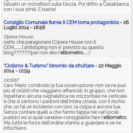
tatuato un crocefisso sulla faccia. Poi dritto a Casablanca
con i suoi simili. E basta!
Consiglio Comunale fiume: il CEM torna protagonista
- 26
Luglio 2014 - 18:56
Opera House
certo che paragonare l'Opera House con il
CEM.........l'antidoping non e' previsto su questo
blog??????(per non dire l'
etilometro
......)
"Ciclismo & Turismo" binomio da sfruttare
- 22 Maggio
2014 - 12:59
ciclisti?
caro Mario condivido la tua osservazione: non se ne può
più di ciclisti che viaggiano affiancati, in gruppo, che non
rispettano alcuna segnaletica nè orizzontale nè verticale
e che si sentono i padroni dell'intera strada, con il rischio
che, se fai un incidente con loro, la colpa è ancora tua.
Senza contare quelli a che fanno tappa nei vari locali
pubblci ed ai quali sarebbe consigliabile fare l'
etilometro
.
Ma tutte le forze dell'ordine stanno a guardare e se ne
infischiano.