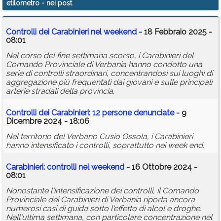
etilometro
- nei post
Calendario
Controlli dei Carabinieri nel weekend
- 18 Febbraio 2025 -
Annunci
08:01
Nel corso del fine settimana scorso, i Carabinieri del
Comando Provinciale di Verbania hanno condotto una
serie di controlli straordinari, concentrandosi sui luoghi di
aggregazione più frequentati dai giovani e sulle principali
arterie stradali della provincia.
Controlli dei Carabinieri: 12 persone denunciate
- 9
Dicembre 2024 - 18:06
Nel territorio del Verbano Cusio Ossola, i Carabinieri
hanno intensificato i controlli, soprattutto nei week end.
Carabinieri: controlli nel weekend
- 16 Ottobre 2024 -
08:01
Nonostante l'intensificazione dei controlli, il Comando
Provinciale dei Carabinieri di Verbania riporta ancora
numerosi casi di guida sotto l'effetto di alcol e droghe.
Nell'ultima settimana, con particolare concentrazione nel