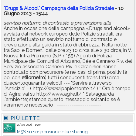
"Drugs & Alcool" Campagna della Polizia Stradale
- 10
Giugno 2013 - 15:44
servizio notturno di contrasto e prevenzione alla
Anche in occasione della campagna «Drugs and alcool»
avviata dal network europeo delle Polizie stradali, era
stato effettuato un servizio notturno di contrasto e
prevenzione alla guida in stato di ebbrezza. Nella notte
tra Sab. e Domen., dalle ore 23:10 circa alle 2:30 circa, in V.
Nuova Intra Premeno (S.P. n° 55) Agenti di Polizia
Municipale dei Comuni di Arizzano, Bée e Cannero Riv. del
Servizio associato Cannero Riv. e Carabinieri hanno
controllato con precursore (e nei casi di prima positività
poi con
etilometro
) tutti i conducenti transitati (circa
duecentoquaranta veicoli) --- "Servire attraverso
l'Amicizia" - ( http://www.ipapiemonte.it/ ) * Ora è tempo
di Agire: vai su http://www.agire.it/ * Salvaguarda
l'ambiente; stampa questo messaggio soltanto se è
veramente necessario ! ---------------------
PIÙ LETTE
2 Ago 2026 - 15:03
M5S su sospensione bike sharing