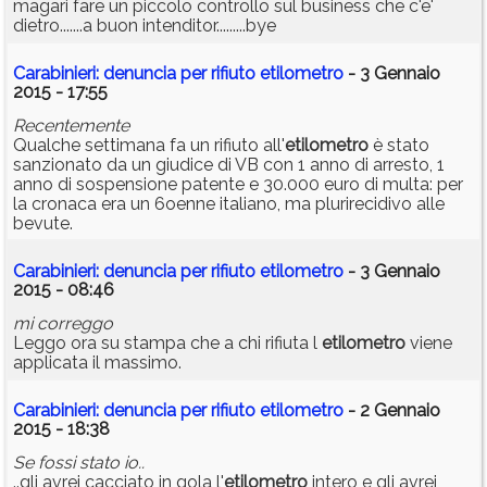
magari fare un piccolo controllo sul business che c'e'
dietro.......a buon intenditor.........bye
Carabinieri: denuncia per rifiuto etilometro
- 3 Gennaio
2015 - 17:55
Recentemente
Qualche settimana fa un rifiuto all'
etilometro
è stato
sanzionato da un giudice di VB con 1 anno di arresto, 1
anno di sospensione patente e 30.000 euro di multa: per
la cronaca era un 6oenne italiano, ma plurirecidivo alle
bevute.
Carabinieri: denuncia per rifiuto etilometro
- 3 Gennaio
2015 - 08:46
mi correggo
Leggo ora su stampa che a chi rifiuta l
etilometro
viene
applicata il massimo.
Carabinieri: denuncia per rifiuto etilometro
- 2 Gennaio
2015 - 18:38
Se fossi stato io..
..gli avrei cacciato in gola l'
etilometro
intero e gli avrei