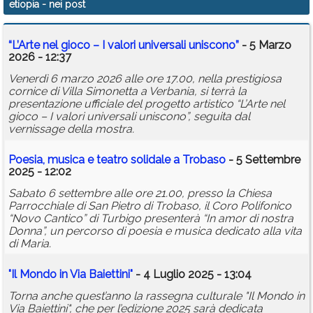
etiopia
- nei post
Calendario
“L’Arte nel gioco – I valori universali uniscono”
- 5 Marzo
Annunci
2026 - 12:37
Venerdì 6 marzo 2026 alle ore 17.00, nella prestigiosa
cornice di Villa Simonetta a Verbania, si terrà la
presentazione ufficiale del progetto artistico “L’Arte nel
gioco – I valori universali uniscono”, seguita dal
vernissage della mostra.
Poesia, musica e teatro solidale a Trobaso
- 5 Settembre
2025 - 12:02
Sabato 6 settembre alle ore 21.00, presso la Chiesa
Parrocchiale di San Pietro di Trobaso, il Coro Polifonico
“Novo Cantico” di Turbigo presenterà “In amor di nostra
Donna”, un percorso di poesia e musica dedicato alla vita
di Maria.
"Il Mondo in Via Baiettini"
- 4 Luglio 2025 - 13:04
Torna anche quest’anno la rassegna culturale "Il Mondo in
Via Baiettini", che per l’edizione 2025 sarà dedicata