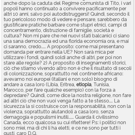
anche dopo la caduta del Regime comunista di Tito, i vari
popoli hanno continuato a convivere pacificamente per
altri 10 anni, salvo poi autodistruggersi! Quindi, secondo il
tuo pericoloso modo di vedere e pensare, sarebbero da
giustificare pratiche barbare come stupri etnici, campi di
concentramento, distruzione di famiglie, società e
cultura? Non mi pare che nei nuovi stati balcanici ci siano
una sana democrazia ed una florida economia ora, e mai
ci saranno, credo..... A proposito: come mai presentano
domanda per entrare nella UE? Non sarà mica per
utilizzare i fondi, quindi soldi anche di altri, per poi non
stare alle regole? 2) A proposito di insegnamenti storici,
ciò che stiamo vivendo altro non è che il risultato di secoli
di colonizzazione, soprattutto nel continente africano:
avevamo noi europei (italiani e non solo) bisogno di
andare a casa loro (Libia, Eritrea,
etiopia
, Tunisia,
Marocco, per fare qualche esempio) con la forza a
depredare? Quindi, come dice la nostra religione, non fare
ad altri ciò che non vuoi venga fatto a te stesso.... La
sicurezza la si costruisce con la responsabilità, non con la
violenza, soprattutto aiutandoli a casa loro, senza
demagogia e populismi inutili...... Guarda il civilissimo
Canada, ecco qualcosa su cui riflettere! P.s: i politici non
sono miei, ma di chi li ha eletti, e ce ne sono per tutti i
gusti, caro D.Q.