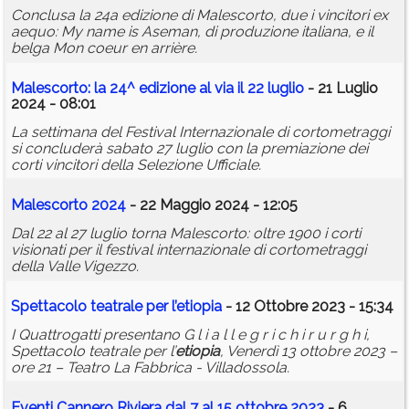
Conclusa la 24a edizione di Malescorto, due i vincitori ex
aequo: My name is Aseman, di produzione italiana, e il
belga Mon coeur en arrière.
Malescorto: la 24^ edizione al via il 22 luglio
- 21 Luglio
2024 - 08:01
La settimana del Festival Internazionale di cortometraggi
si concluderà sabato 27 luglio con la premiazione dei
corti vincitori della Selezione Ufficiale.
Malescorto 2024
- 22 Maggio 2024 - 12:05
Dal 22 al 27 luglio torna Malescorto: oltre 1900 i corti
visionati per il festival internazionale di cortometraggi
della Valle Vigezzo.
Spettacolo teatrale per l’
etiopia
- 12 Ottobre 2023 - 15:34
I Quattrogatti presentano G l i a l l e g r i c h i r u r g h i,
Spettacolo teatrale per l’
etiopia
, Venerdì 13 ottobre 2023 –
ore 21 – Teatro La Fabbrica - Villadossola.
Eventi Cannero Riviera dal 7 al 15 ottobre 2023
- 6