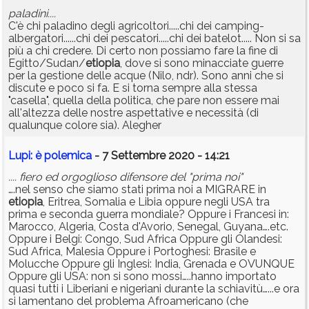
paladini....
C'è chi paladino degli agricoltori.....chi dei camping-
albergatori......chi dei pescatori.....chi dei batelot..... Non si sa
più a chi credere. Di certo non possiamo fare la fine di
Egitto/Sudan/
etiopia
, dove si sono minacciate guerre
per la gestione delle acque (Nilo, ndr). Sono anni che si
discute e poco si fa. E si torna sempre alla stessa
"casella", quella della politica, che pare non essere mai
all'altezza delle nostre aspettative e necessità (di
qualunque colore sia). Alegher
Lupi: è polemica
- 7 Settembre 2020 - 14:21
.... fiero ed orgoglioso difensore del "prima noi"
….nel senso che siamo stati prima noi a MIGRARE in
etiopia
, Eritrea, Somalia e Libia oppure negli USA tra
prima e seconda guerra mondiale? Oppure i Francesi in:
Marocco, Algeria, Costa d'Avorio, Senegal, Guyana….etc.
Oppure i Belgi: Congo, Sud Africa Oppure gli Olandesi:
Sud Africa, Malesia Oppure i Portoghesi: Brasile e
Molucche Oppure gli Inglesi: India, Grenada e OVUNQUE
Oppure gli USA: non si sono mossi…..hanno importato
quasi tutti i Liberiani e nigeriani durante la schiavitù…...e ora
si lamentano del problema Afroamericano (che