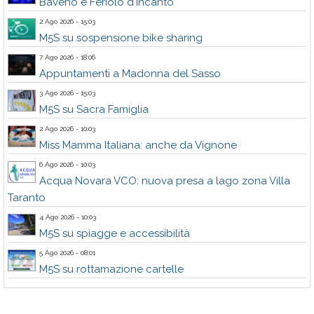
Baveno e Feriolo d'Incanto
2 Ago 2026 - 15:03
M5S su sospensione bike sharing
7 Ago 2026 - 18:06
Appuntamenti a Madonna del Sasso
3 Ago 2026 - 15:03
M5S su Sacra Famiglia
2 Ago 2026 - 10:03
Miss Mamma Italiana: anche da Vignone
6 Ago 2026 - 10:03
Acqua Novara VCO: nuova presa a lago zona Villa
Taranto
4 Ago 2026 - 10:03
M5S su spiagge e accessibilità
5 Ago 2026 - 08:01
M5S su rottamazione cartelle