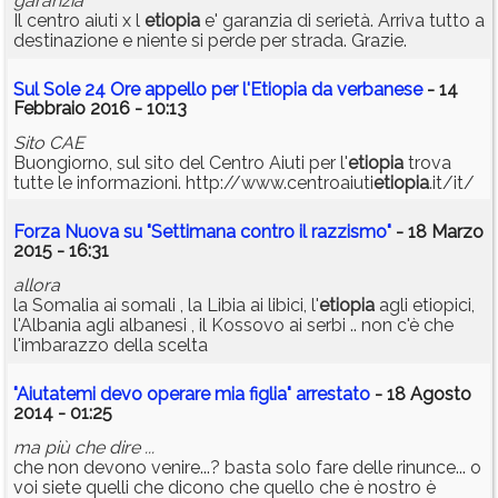
garanzia
Il centro aiuti x l
etiopia
e' garanzia di serietà. Arriva tutto a
destinazione e niente si perde per strada. Grazie.
Sul Sole 24 Ore appello per l'Etiopia da verbanese
- 14
Febbraio 2016 - 10:13
Sito CAE
Buongiorno, sul sito del Centro Aiuti per l'
etiopia
trova
tutte le informazioni. http://www.centroaiuti
etiopia
.it/it/
Forza Nuova su "Settimana contro il razzismo"
- 18 Marzo
2015 - 16:31
allora
la Somalia ai somali , la Libia ai libici, l'
etiopia
agli etiopici,
l'Albania agli albanesi , il Kossovo ai serbi .. non c'è che
l'imbarazzo della scelta
"Aiutatemi devo operare mia figlia" arrestato
- 18 Agosto
2014 - 01:25
ma più che dire ...
che non devono venire...? basta solo fare delle rinunce... o
voi siete quelli che dicono che quello che è nostro è