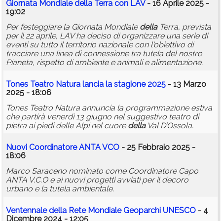
Giornata Mondiale
della
Terra con LAV
- 16 Aprile 2025 -
19:02
Per festeggiare la Giornata Mondiale
della
Terra, prevista
per il 22 aprile, LAV ha deciso di organizzare una serie di
eventi su tutto il territorio nazionale con l'obiettivo di
tracciare una linea di connessione tra tutela del nostro
Pianeta, rispetto di ambiente e animali e alimentazione.
Tones Teatro Natura lancia la stagione 2025
- 13 Marzo
2025 - 18:06
Tones Teatro Natura annuncia la programmazione estiva
che partirà venerdì 13 giugno nel suggestivo teatro di
pietra ai piedi delle Alpi nel cuore
della
Val D’Ossola.
Nuovi Coordinatore ANTA VCO
- 25 Febbraio 2025 -
18:06
Marco Saraceno nominato come Coordinatore Capo
ANTA V.C.O e ai nuovi progetti avviati per il decoro
urbano e la tutela ambientale.
Ventennale
della
Rete Mondiale Geoparchi UNESCO
- 4
Dicembre 2024 - 12:05