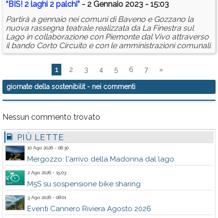
“BIS! 2 laghi 2 palchi”
- 2 Gennaio 2023 - 15:03
Partirà a gennaio nei comuni di Baveno e Gozzano la
nuova rassegna teatrale realizzata da La Finestra sul
Lago in collaborazione con Piemonte dal Vivo attraverso
il bando Corto Circuito e con le amministrazioni comunali.
1
2
3
4
5
6
7
»
giornate della sostenibilit
- nei commenti
Nessun commento trovato
PIÙ LETTE
10 Ago 2026 - 08:30
Mergozzo: l'arrivo della Madonna dal lago
2 Ago 2026 - 15:03
M5S su sospensione bike sharing
3 Ago 2026 - 08:01
Eventi Cannero Riviera Agosto 2026