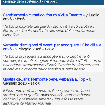
giornate della sostenibilit
- nei post
Calendario
Cambiamento climatico: forum a Villa Taranto
- 7 Luglio
Annunci
2026 - 18:06
Verbania capitale dei giardini storici: il 9 e 10 ottobre il
Forum nazionale dedicato alle sfide del cambiamento
climatico.
Verbania: dieci giorni di eventi per accogliere il Giro d’Italia
2026
- 2 Maggio 2026 - 12:02
Verbania si prepara ad accogliere uno degli eventi
sportivi più amati e seguiti al mondo, il Giro d’Italia, con un
calendario straordinario di iniziative che trasformeranno
la città in un grande palcoscenico a cielo aperto.
Qualità dell'aria: Piemonte bene, Verbania al Top
- 6
Gennaio 2026 - 14:03
Il Piemonte può annoverare il 2025 come un “anno
storico” per la qualità
della
sua aria, come lo hanno
definito il presidente Alberto Cirio e l’assessore
all’Ambiente Matteo Marnati.