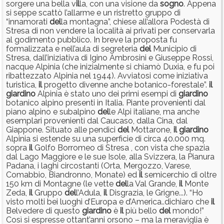
sorgere una bella v
il
la, con una visione da
sogno
. Appena
si seppe scattò l’allarme e un ristretto gruppo di
“innamorati
del
la montagna”, chiese all’allora Podestà di
Stresa di non vendere la località ai privati per conservarla
al godimento pubblico. In breve la proposta fu
formalizzata e nell’aula di segreteria
del
Municipio di
Stresa, dall’iniziativa di Igino Ambrosini e Giuseppe Rossi,
nacque Alpinia (che inizialmente si chiamò Duxia, e fu poi
ribattezzato Alpinia nel 1944). Avviatosi come iniziativa
turistica,
il
progetto divenne anche botanico-forestale”.
il
giardino
Alpinia è stato uno dei primi esempi di
giardino
botanico alpino presenti in Italia. Piante provenienti dal
piano alpino e subalpino
del
le Alpi italiane, ma anche
esemplari provenienti dal Caucaso, dalla Cina, dal
Giappone. Situato alle pendici
del
Mottarone,
il
giardino
Alpinia si estende su una superficie di circa 40.000 mq.
sopra
il
Golfo Borromeo di Stresa , con vista che spazia
dal Lago Maggiore e le sue Isole, alla Svizzera, la Pianura
Padana, i laghi circostanti (Orta, Mergozzo, Varese,
Comabbio, Biandronno, Monate) ed
il
semicerchio di oltre
150 km di Montagne (le vette
del
la Val Grande,
il
Monte
Zeda,
il
Gruppo
del
l’Adula,
il
Disgrazia, le Grigne...). “Ho
visto molti bei luoghi d’Europa e d’America..dichiaro che
il
Belvedere di questo
giardino
è
il
più bello
del
mondo!”
Così si espresse ottant’anni orsono – ma la meraviglia è