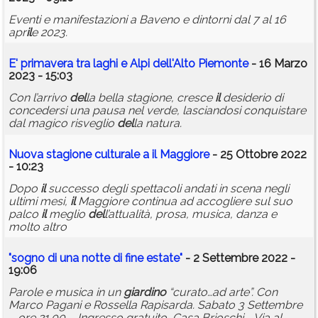
Eventi e manifestazioni a Baveno e dintorni dal 7 al 16
apr
il
e 2023.
E' primavera tra laghi e Alpi
del
l'Alto Piemonte
- 16 Marzo
2023 - 15:03
Con l’arrivo
del
la bella stagione, cresce
il
desiderio di
concedersi una pausa nel verde, lasciandosi conquistare
dal magico risveglio
del
la natura.
Nuova stagione culturale a
il
Maggiore
- 25 Ottobre 2022
- 10:23
Dopo
il
successo degli spettacoli andati in scena negli
ultimi mesi,
il
Maggiore continua ad accogliere sul suo
palco
il
meglio
del
l’attualità, prosa, musica, danza e
molto altro
"
sogno
di una notte di fine estate"
- 2 Settembre 2022 -
19:06
Parole e musica in un
giardino
“curato…ad arte”. Con
Marco Pagani e Rossella Rapisarda. Sabato 3 Settembre
– ore 21.00 – Ingresso gratuito, Casa Brioschi - Via al