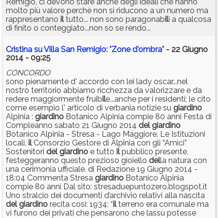
Remigio, ci devono stare anche degli ideali che hanno
molto più valore perchè non si riducono a un numero ma
rappresentano
il
tutto... non sono paragonab
il
i a qualcosa
di finito o conteggiato...non so se rendo...
Cristina su Villa San Remigio: "Zone d'ombra"
- 22 Giugno
2014 - 09:25
CONCORDO
sono pienamente d' accordo con lei lady oscar...nel
nostro territorio abbiamo ricchezza da valorizzare e da
redere maggiormente fruib
il
e...anche per i residenti; le cito
come esempio l' articolo di verbania notizie su
giardino
Alpinia :
giardino
Botanico Alpinia compie 80 anni Festa di
Compleanno sabato 21 Giugno 2014
del
giardino
Botanico Alpinia - Stresa - Lago Maggiore. Le Istituzioni
locali,
il
Consorzio Gestore di Alpinia con gli “Amici”
Sostenitori
del
giardino
e tutto
il
pubblico presente,
festeggeranno questo prezioso gioiello
del
la natura con
una cerimonia ufficiale. di Redazione 19 Giugno 2014 -
18:04 Commenta Stresa
giardino
Botanico Alpinia
compie 80 anni Dal sito: stresaduepuntozero.blogspot.it
Uno stralcio dei documenti d’archivio relativi alla nascita
del
giardino
recita così: 1934: “
il
terreno era comunale ma
vi furono dei privati che pensarono che lassù potesse