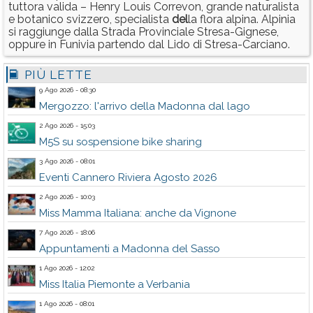
tuttora valida – Henry Louis Correvon, grande naturalista
e botanico svizzero, specialista
del
la flora alpina. Alpinia
si raggiunge dalla Strada Provinciale Stresa-Gignese,
oppure in Funivia partendo dal Lido di Stresa-Carciano.
PIÙ LETTE
9 Ago 2026 - 08:30
Mergozzo: l'arrivo della Madonna dal lago
2 Ago 2026 - 15:03
M5S su sospensione bike sharing
3 Ago 2026 - 08:01
Eventi Cannero Riviera Agosto 2026
2 Ago 2026 - 10:03
Miss Mamma Italiana: anche da Vignone
7 Ago 2026 - 18:06
Appuntamenti a Madonna del Sasso
1 Ago 2026 - 12:02
Miss Italia Piemonte a Verbania
1 Ago 2026 - 08:01