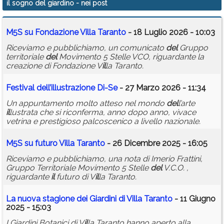
il sogno del giardino
- nei post
Calendario
M5S su Fondazione V
il
la Taranto
- 18 Luglio 2026 - 10:03
Annunci
Riceviamo e pubblichiamo, un comunicato
del
Gruppo
territoriale
del
Movimento 5 Stelle VCO, riguardante la
creazione di Fondazione V
il
la Taranto.
Festival
del
l’
il
lustrazione Di-Se
- 27 Marzo 2026 - 11:34
Un appuntamento molto atteso nel mondo
del
l’arte
il
lustrata che si riconferma, anno dopo anno, vivace
vetrina e prestigioso palcoscenico a livello nazionale.
M5S su futuro V
il
la Taranto
- 26 Dicembre 2025 - 16:05
Riceviamo e pubblichiamo, una nota di Imerio Frattini,
Gruppo Territoriale Movimento 5 Stelle
del
V.C.O. ,
riguardante
il
futuro di V
il
la Taranto.
La nuova stagione dei Giardini di V
il
la Taranto
- 11 Giugno
2025 - 15:03
I Giardini Botanici di V
il
la Taranto hanno aperto alla