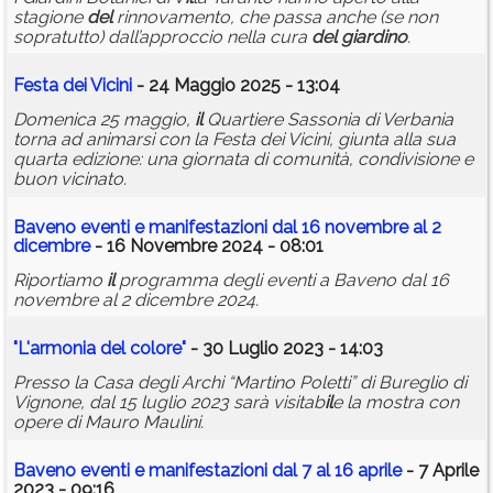
stagione
del
rinnovamento, che passa anche (se non
sopratutto) dall’approccio nella cura
del
giardino
.
Festa dei Vicini
- 24 Maggio 2025 - 13:04
Domenica 25 maggio,
il
Quartiere Sassonia di Verbania
torna ad animarsi con la Festa dei Vicini, giunta alla sua
quarta edizione: una giornata di comunità, condivisione e
buon vicinato.
Baveno eventi e manifestazioni dal 16 novembre al 2
dicembre
- 16 Novembre 2024 - 08:01
Riportiamo
il
programma degli eventi a Baveno dal 16
novembre al 2 dicembre 2024.
"L'armonia
del
colore"
- 30 Luglio 2023 - 14:03
Presso la Casa degli Archi “Martino Poletti” di Bureglio di
Vignone, dal 15 luglio 2023 sarà visitab
il
e la mostra con
opere di Mauro Maulini.
Baveno eventi e manifestazioni dal 7 al 16 apr
il
e
- 7 Aprile
2023 - 09:16