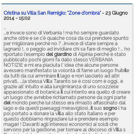
Cristina su Villa San Remigio: "Zone d'ombra"
- 23 Giugno
2014 - 15:02
...
...e invece sono di Verbania ! ma ho sempre guardato
anche oltre e se c'è qualche cosa da cui prendere spunto
per migliorare perchè no ? ..invece di stare sempre a
lagnarsi !.. o peggio ad invidiare chi sa fare di meglio ! ... ho
riportato l'esempio
del
giardino
di Alpinia perchè è stato
pubblicato pochi giorni fa dallo stesso VERBANIA
NOTIZIE e mi era piaciuta l' idea che alcune persone
avessero manifestato la volontà di farne un luogo fruib
il
e
da tutti da cui ammirare
il
lago e non lasciarlo ad altri
privati.. ...la stessa V
il
la Taranto se è così com è oggi.. è
grazie all' intuito e alla lungimiranza di uno scozzese
appassionato di botanica
il
cui intento era quello di creare
un luogo che avrebbe richiamato persone da ogni parte
del
mondo perchè lui stesso era rimasto affascinato dal
lago e da questi paesaggi meravigliosi...
il
suo
sogno
l ha
poi portato a donare la v
il
la allo stato italiano e per
questo dobbiamo ringraziare lui e prendere esempio
magari ! Davanti agli interessi economici ai soldi che
servono per la gestione, per tornare al discorso di V
il
la s