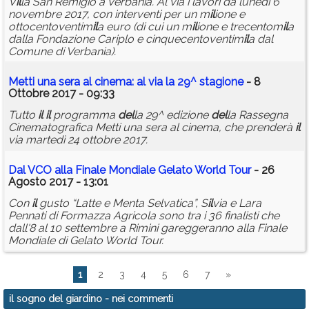
V
il
la San Remigio a Verbania. Al via i lavori da lunedì 6
novembre 2017, con interventi per un m
il
ione e
ottocentoventim
il
a euro (di cui un m
il
ione e trecentom
il
a
dalla Fondazione Cariplo e cinquecentoventim
il
a dal
Comune di Verbania).
Metti una sera al cinema: al via la 29^ stagione
- 8
Ottobre 2017 - 09:33
Tutto
il
il
programma
del
la 29^ edizione
del
la Rassegna
Cinematografica Metti una sera al cinema, che prenderà
il
via martedì 24 ottobre 2017.
Dal VCO alla Finale Mondiale Gelato World Tour
- 26
Agosto 2017 - 13:01
Con
il
gusto “Latte e Menta Selvatica”, S
il
via e Lara
Pennati di Formazza Agricola sono tra i 36 finalisti che
dall'8 al 10 settembre a Rimini gareggeranno alla Finale
Mondiale di Gelato World Tour.
1
2
3
4
5
6
7
»
il sogno del giardino
- nei commenti