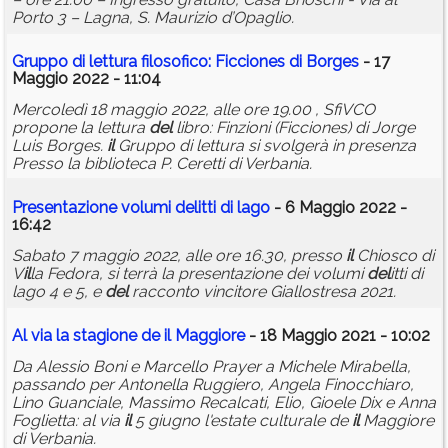
Porto 3 – Lagna, S. Maurizio d’Opaglio.
Gruppo di lettura f
il
osofico: Ficciones di Borges
- 17
Maggio 2022 - 11:04
Mercoledì 18 maggio 2022, alle ore 19.00 , SfiVCO
propone la lettura
del
libro: Finzioni (Ficciones) di Jorge
Luis Borges.
il
Gruppo di lettura si svolgerà in presenza
Presso la biblioteca P. Ceretti di Verbania.
Presentazione volumi
del
itti di lago
- 6 Maggio 2022 -
16:42
Sabato 7 maggio 2022, alle ore 16.30, presso
il
Chiosco di
V
il
la Fedora, si terrà la presentazione dei volumi
del
itti di
lago 4 e 5, e
del
racconto vincitore Giallostresa 2021.
Al via la stagione de
il
Maggiore
- 18 Maggio 2021 - 10:02
Da Alessio Boni e Marcello Prayer a Michele Mirabella,
passando per Antonella Ruggiero, Angela Finocchiaro,
Lino Guanciale, Massimo Recalcati, Elio, Gioele Dix e Anna
Foglietta: al via
il
5 giugno l'estate culturale de
il
Maggiore
di Verbania.