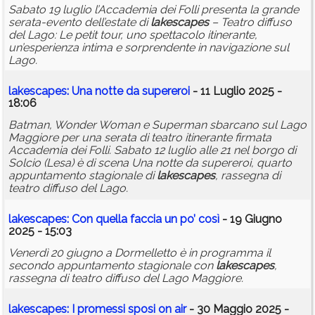
Sabato 19 luglio l’Accademia dei Folli presenta la grande
serata-evento dell’estate di
lakescapes
– Teatro diffuso
del Lago: Le petit tour, uno spettacolo itinerante,
un’esperienza intima e sorprendente in navigazione sul
Lago.
lakescapes
: Una notte da supereroi
- 11 Luglio 2025 -
18:06
Batman, Wonder Woman e Superman sbarcano sul Lago
Maggiore per una serata di teatro itinerante firmata
Accademia dei Folli. Sabato 12 luglio alle 21 nel borgo di
Solcio (Lesa) è di scena Una notte da supereroi, quarto
appuntamento stagionale di
lakescapes
, rassegna di
teatro diffuso del Lago.
lakescapes
: Con quella faccia un po’ così
- 19 Giugno
2025 - 15:03
Venerdì 20 giugno a Dormelletto è in programma il
secondo appuntamento stagionale con
lakescapes
,
rassegna di teatro diffuso del Lago Maggiore.
lakescapes
: I promessi sposi on air
- 30 Maggio 2025 -