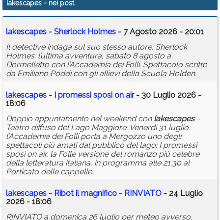
lakescapes
- nei post
Calendario
lakescapes
- Sherlock Holmes
- 7 Agosto 2026 - 20:01
Annunci
Il detective indaga sul suo stesso autore. Sherlock
Holmes: l’ultima avventura, sabato 8 agosto a
Dormelletto con l’Accademia dei Folli. Spettacolo scritto
da Emiliano Poddi con gli allievi della Scuola Holden.
lakescapes
- I promessi sposi on air
- 30 Luglio 2026 -
18:06
Doppio appuntamento nel weekend con
lakescapes
-
Teatro diffuso del Lago Maggiore. Venerdì 31 luglio
l’Accademia dei Folli porta a Mergozzo uno degli
spettacoli più amati dal pubblico del lago: I promessi
sposi on air, la Folle versione del romanzo più celebre
della letteratura italiana, in programma alle 21.30 al
Porticato delle cappelle.
lakescapes
- Ribot il magnifico - RINVIATO
- 24 Luglio
2026 - 18:06
RINVIATO a domenica 26 luglio per meteo avverso.