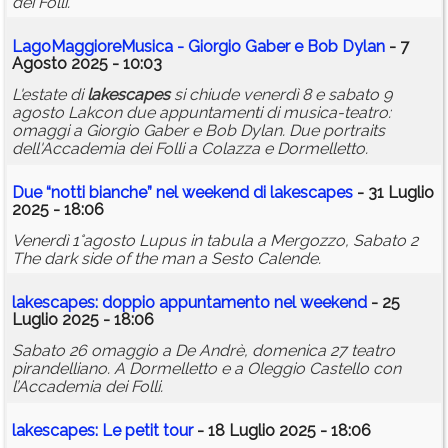
dei Folli.
LagoMaggioreMusica - Giorgio Gaber e Bob Dylan
- 7
Agosto 2025 - 10:03
L'estate di
lakescapes
si chiude venerdì 8 e sabato 9
agosto Lakcon due appuntamenti di musica-teatro:
omaggi a Giorgio Gaber e Bob Dylan. Due portraits
dell'Accademia dei Folli a Colazza e Dormelletto.
Due “notti bianche” nel weekend di
lakescapes
- 31 Luglio
2025 - 18:06
Venerdì 1°agosto Lupus in tabula a Mergozzo, Sabato 2
The dark side of the man a Sesto Calende.
lakescapes
: doppio appuntamento nel weekend
- 25
Luglio 2025 - 18:06
Sabato 26 omaggio a De Andrè, domenica 27 teatro
pirandelliano. A Dormelletto e a Oleggio Castello con
l’Accademia dei Folli.
lakescapes
: Le petit tour
- 18 Luglio 2025 - 18:06