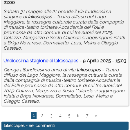
21:00
Sabato 31 maggio alle 21 prende il via l’undicesima
stagione di
lakescapes
- Teatro diffuso del Lago
Maggiore, la rassegna culturale curata dalla compagnia
di musica-teatro torinese Accademia dei Folli e
promossa da otto comuni, di cui tre nuovi nel 2025:
Colazza, Mergozzo e Sesto Calende si aggiungono infatti
a Briga Novarese, Dormelletto, Lesa, Meina e Oleggio
Castello.
Undicesima stagione di
lakescapes
- 9 Aprile 2025 - 15:03
Giunge all’undicesimo anno di vita
lakescapes
- Teatro
diffuso del Lago Maggiore, la rassegna culturale curata
dalla compagnia di musica-teatro torinese Accademia
dei Folli e promossa da otto comuni, di cui tre nuovi nel
2025: Colazza, Mergozzo e Sesto Calende si aggiungono
infatti a Briga Novarese, Dormelletto, Lesa, Meina e
Oleggio Castello.
1
2
3
4
5
6
7
»
lakescapes
- nei commenti