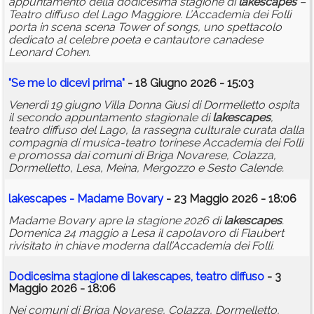
appuntamento della dodicesima stagione di
lakescapes
–
Teatro diffuso del Lago Maggiore. L’Accademia dei Folli
porta in scena scena Tower of songs, uno spettacolo
dedicato al celebre poeta e cantautore canadese
Leonard Cohen.
"Se me lo dicevi prima"
- 18 Giugno 2026 - 15:03
Venerdì 19 giugno Villa Donna Giusi di Dormelletto ospita
il secondo appuntamento stagionale di
lakescapes
,
teatro diffuso del Lago, la rassegna culturale curata dalla
compagnia di musica-teatro torinese Accademia dei Folli
e promossa dai comuni di Briga Novarese, Colazza,
Dormelletto, Lesa, Meina, Mergozzo e Sesto Calende.
lakescapes
- Madame Bovary
- 23 Maggio 2026 - 18:06
Madame Bovary apre la stagione 2026 di
lakescapes
.
Domenica 24 maggio a Lesa il capolavoro di Flaubert
rivisitato in chiave moderna dall’Accademia dei Folli.
Dodicesima stagione di
lakescapes
, teatro diffuso
- 3
Maggio 2026 - 18:06
Nei comuni di Briga Novarese, Colazza, Dormelletto,