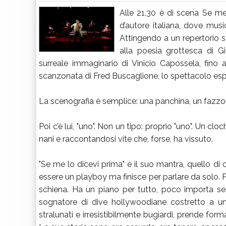
Alle 21.30 è di scena Se m
d’autore italiana, dove musi
Attingendo a un repertorio st
alla poesia grottesca di Gi
surreale immaginario di Vinicio Capossela, fino a
scanzonata di Fred Buscaglione, lo spettacolo espl
La scenografia è semplice: una panchina, un fazzol
Poi c’è lui, "uno". Non un tipo: proprio "uno". Un c
nani e raccontandosi vite che, forse, ha vissuto.
"Se me lo dicevi prima" è il suo mantra, quello di c
essere un playboy ma finisce per parlare da solo
schiena. Ha un piano per tutto, poco importa se si
sognatore di dive hollywoodiane costretto a un b
stralunati e irresistibilmente bugiardi, prende fo