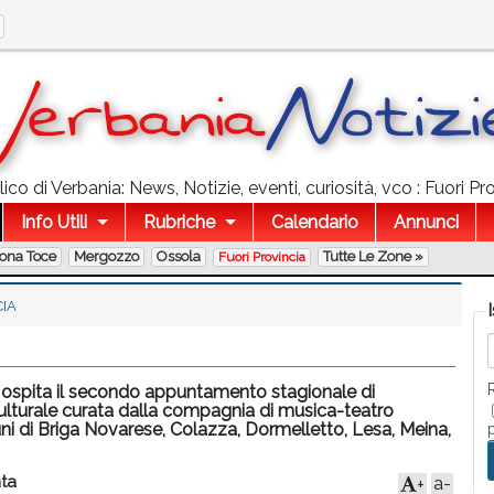
co di Verbania: News, Notizie, eventi, curiosità, vco : Fuori Pro
Info Utili
Rubriche
Calendario
Annunci
lona Toce
Mergozzo
Ossola
Tutte Le Zone »
Fuori Provincia
CIA
o ospita il secondo appuntamento stagionale di
culturale curata dalla compagnia di musica-teatro
i di Briga Novarese, Colazza, Dormelletto, Lesa, Meina,
ta
a-
+