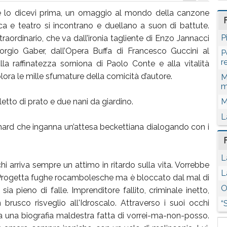
e lo dicevi prima, un omaggio al mondo della canzone
ca e teatro si incontrano e duellano a suon di battute.
P
raordinario, che va dall’ironia tagliente di Enzo Jannacci
orgio Gaber, dall’Opera Buffa di Francesco Guccini al
P
r
lla raffinatezza sorniona di Paolo Conte e alla vitalità
ora le mille sfumature della comicità d’autore.
M
m
etto di prato e due nani da giardino.
M
L
lochard che inganna un’attesa beckettiana dialogando con i
L
hi arriva sempre un attimo in ritardo sulla vita. Vorrebbe
L
. Progetta fughe rocambolesche ma è bloccato dal mal di
O
a pieno di falle. Imprenditore fallito, criminale inetto,
rusco risveglio all'Idroscalo. Attraverso i suoi occhi
“
rma una biografia maldestra fatta di vorrei-ma-non-posso.