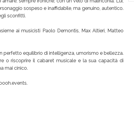
 amare, sempre ironiche, con un velo di malinconia. Lui,
personaggio sospeso e inaffidabile, ma genuino, autentico.
li sconfitti.
nsieme ai musicisti Paolo Demontis, Max Altieri, Matteo
n perfetto equilibrio di intelligenza, umorismo e bellezza.
e o riscoprire il cabaret musicale e la sua capacità di
a mai cinico.
o oooh.events.