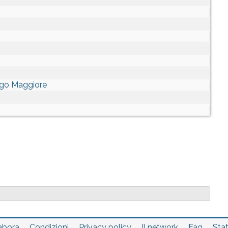
Lago Maggiore
abora
Condizioni
Privacy policy
Il network
Faq
Stat