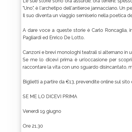
Le sue storie sono ora assurde, ora tenere, spesso
"Uno", è l'archetipo dell'antieroe jannacciano. Un 
Il suo diventa un viaggio semiserio nella poetica deg
A dare voce a queste storie è Carlo Roncaglia, i
Pagliardi ed Enrico De Lotto.
Canzoni e brevi monologhi teatrali si alternano in u
Se me lo dicevi prima è un’occasione per scoprir
raccontare la vita con uno sguardo disincantato, m
Biglietti a partire da €13, prevendite online sul sit
SE ME LO DICEVI PRIMA
Venerdì 19 giugno
Ore 21.30