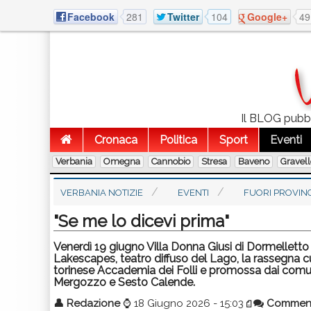
Facebook
281
Twitter
104
Google+
49
Il BLOG pubbli
Cronaca
Politica
Sport
Eventi
Verbania
Omegna
Cannobio
Stresa
Baveno
Gravel
VERBANIA NOTIZIE
EVENTI
FUORI PROVIN
"Se me lo dicevi prima"
Venerdì 19 giugno Villa Donna Giusi di Dormellett
Lakescapes, teatro diffuso del Lago, la rassegna 
torinese Accademia dei Folli e promossa dai comun
Mergozzo e Sesto Calende.
👤
Redazione
⌚
18 Giugno 2026 - 15:03
Commen