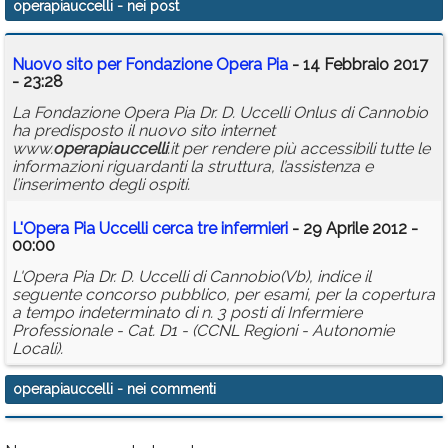
operapiauccelli
- nei post
Calendario
Nuovo sito per Fondazione Opera Pia
- 14 Febbraio 2017
Annunci
- 23:28
La Fondazione Opera Pia Dr. D. Uccelli Onlus di Cannobio
ha predisposto il nuovo sito internet
www.
operapiauccelli
.it per rendere più accessibili tutte le
informazioni riguardanti la struttura, l’assistenza e
l’inserimento degli ospiti.
L'Opera Pia Uccelli cerca tre infermieri
- 29 Aprile 2012 -
00:00
L'Opera Pia Dr. D. Uccelli di Cannobio(Vb), indice il
seguente concorso pubblico, per esami, per la copertura
a tempo indeterminato di n. 3 posti di Infermiere
Professionale - Cat. D1 - (CCNL Regioni - Autonomie
Locali).
operapiauccelli
- nei commenti