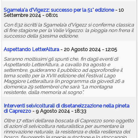
Sgamela'a d'Vigezz: successo per la 51° edizione
- 10
Settembre 2024 - 08:01
Con 632 iscritti la Sgamela’a d’Vigezz si conferma classica
di fine stagione per la Valle Vigezzo: la pioggia non frena il
successo della 51esima edizione.
Aspettando LetterAltura
- 20 Agosto 2024 - 12:05
Saranno moltissimi gli spunti che, fin dagli eventi di
Aspettando LetterAltura, a cavallo tra agosto e
settembre, guideranno il pubblico ad approfondire il
tema scelto per la XVIII edizione del Festival Lago
Maggiore Letteraltura (in programma da giovedì 26 a
domenica 29 settembre) che sarà “La montagna
resistente, dalla memoria al sogno”.
Interventi selvicolturali di disetaneizzazione nella
pineta
di Caprezzo
- 9 Agosto 2024 - 18:33
Oltre 17 ettari dell’area boscata di Caprezzo sono oggetto
di azioni di selvicoltura naturalistica per aumentare la
rinnovazione naturale, la resistenza e della resilienza del
bosco, favorendo le specie autoctone e lo stoccaggio