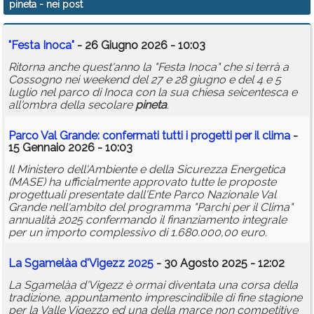
pineta
- nei post
Calendario
"Festa Inoca"
- 26 Giugno 2026 - 10:03
Annunci
Ritorna anche quest'anno la "Festa Inoca" che si terrà a
Cossogno nei weekend del 27 e 28 giugno e del 4 e 5
luglio nel parco di Inoca con la sua chiesa seicentesca e
all'ombra della secolare
pineta
.
Parco Val Grande: confermati tutti i progetti per il clima
-
15 Gennaio 2026 - 10:03
Il Ministero dell'Ambiente e della Sicurezza Energetica
(MASE) ha ufficialmente approvato tutte le proposte
progettuali presentate dall'Ente Parco Nazionale Val
Grande nell'ambito del programma "Parchi per il Clima"
annualità 2025 confermando il finanziamento integrale
per un importo complessivo di 1.680.000,00 euro.
La Sgamelàa d'Vigezz 2025
- 30 Agosto 2025 - 12:02
La Sgamelàa d'Vigezz è ormai diventata una corsa della
tradizione, appuntamento imprescindibile di fine stagione
per la Valle Vigezzo ed una della marce non competitive