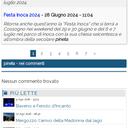
luglio 2024.
Festa Inoca 2024
- 28 Giugno 2024 - 11:04
Ritorna anche quest'anno la "Festa Inoca" che si terrà a
Cossogno nei weekend del 29 e 30 giugno e del 6 e 7
luglio nel parco di Inoca con la sua chiesa seicentesca e
all'ombra della secolare
pineta
.
1
2
3
4
5
6
7
»
pineta
- nei commenti
Nessun commento trovato
PIÙ LETTE
9 Ago 2026 - 15:03
Baveno e Feriolo d'Incanto
12 Ago 2026 - 08:30
Mergozzo: l'arrivo della Madonna dal lago