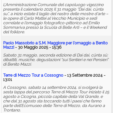
L'Amministrazione Comunale del capoluogo vigezzino
presenta il calendario 2025 Il 31 maggio “Dai dai, cünta
su”, a inizio estate il taglio del nastro delle mostre d'arte –
le opere di Carlo Mattei al Vecchio Municipio e sedi
correlate e l'omaggio fotografico-pittorico ad Emilio
Sommariva presso la Scuola di Belle Arti – e il Weekend
del folklore.
Paolo Massobrio a S.M. Maggiore per l'omaggio a Benito
Mazzi
- 30 Maggio 2025 - 15:36
Sabato 31 maggio, seconda edizione di Dai dai, cünta sü:
dibattiti, musiche, degustazioni “sui Sentieri e nei Pensieri”
di Benito Mazzi.
Terre di Mezzo Tour a Cossogno
- 13 Settembre 2024 -
13:01
A Cossogno, sabato 14 settembre 2024, si svolgerà la
sesta tappa del percorso Terre di Mezzo Tour iniziato il 25
agosto a Cicogna, piccola capitale della Val Grande, e
che dal 31 agosto sta toccando tutti i paesi che fanno
parte dell’Ecomuseo delle Terre di Mezzo, da Aurano a
Trontano.