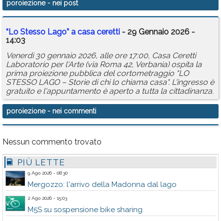
poroiezione
- nei post
Calendario
“Lo Stesso Lago” a casa ceretti
- 29 Gennaio 2026 -
Annunci
14:03
Venerdì 30 gennaio 2026, alle ore 17:00, Casa Ceretti
Laboratorio per l'Arte (via Roma 42, Verbania) ospita la
prima proiezione pubblica del cortometraggio "LO
STESSO LAGO – Storie di chi lo chiama casa". L'ingresso è
gratuito e l'appuntamento è aperto a tutta la cittadinanza.
poroiezione
- nei commenti
Nessun commento trovato
PIÙ LETTE
9 Ago 2026 - 08:30
Mergozzo: l'arrivo della Madonna dal lago
2 Ago 2026 - 15:03
M5S su sospensione bike sharing