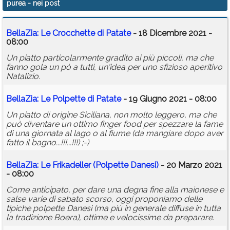
purea
- nei post
Calendario
BellaZia: Le Crocchette di Patate
- 18 Dicembre 2021 -
Annunci
08:00
Un piatto particolarmente gradito ai più piccoli, ma che
fanno gola un pò a tutti, un'idea per uno sfizioso aperitivo
Natalizio.
BellaZia: Le Polpette di Patate
- 19 Giugno 2021 - 08:00
Un piatto di origine Siciliana, non molto leggero, ma che
può diventare un ottimo finger food per spezzare la fame
di una giornata al lago o al fiume (da mangiare dopo aver
fatto il bagno...!!!...!!!) ;-)
BellaZia: Le Frikadeller (Polpette Danesi)
- 20 Marzo 2021
- 08:00
Come anticipato, per dare una degna fine alla maionese e
salse varie di sabato scorso, oggi proponiamo delle
tipiche polpette Danesi (ma più in generale diffuse in tutta
la tradizione Boera), ottime e velocissime da preparare.