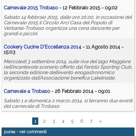
Carnevale 2015 Trobaso
- 12 Febbraio 2015 - 09:02
Sabato 14 febbraio 2015, dalle ore 20.00, in occasione del
Carnevale 2015 il Circolo Arci Casa del Popolo di
Verbania-Trobaso organizza una cena danzante per
grandi e piccini.
Cookery Cucine D'Eccellenza 2014
- 11 Agosto 2014 -
15:03
Mercoledì 3 settembre 2014, sulle rive del lago Maggiore
nell’incantevole scenario offerto dal Feriolo Sporting Club,
la seconda edizione dell’evento enogastronomico
organizzato dall’Associazione benefica LakeInside.
Carnevale a Trobaso
- 26 Febbraio 2014 - 09:01
Sabato 1 e domenica 2 marzo 2014, si terranno due eventi
del carnevale di Trobaso.
1
2
3
4
5
6
7
»
purea
- nei commenti