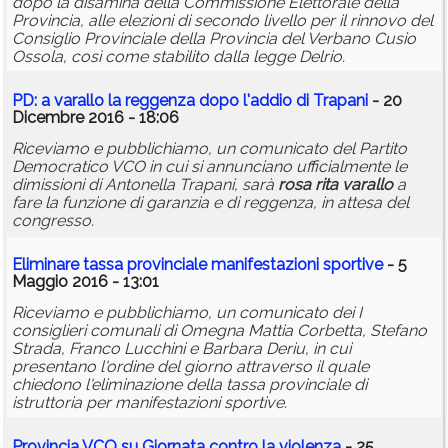
dopo la disamina della Commissione Elettorale della
Provincia, alle elezioni di secondo livello per il rinnovo del
Consiglio Provinciale della Provincia del Verbano Cusio
Ossola, così come stabilito dalla legge Delrio.
PD: a
varallo
la reggenza dopo l'addio di Trapani
- 20
Dicembre 2016 - 18:06
Riceviamo e pubblichiamo, un comunicato del Partito
Democratico VCO in cui si annunciano ufficialmente le
dimissioni di Antonella Trapani, sarà
rosa
rita
varallo
a
fare la funzione di garanzia e di reggenza, in attesa del
congresso.
Eliminare tassa provinciale manifestazioni sportive
- 5
Maggio 2016 - 13:01
Riceviamo e pubblichiamo, un comunicato dei I
consiglieri comunali di Omegna Mattia Corbetta, Stefano
Strada, Franco Lucchini e Barbara Deriu, in cui
presentano l'ordine del giorno attraverso il quale
chiedono l'eliminazione della tassa provinciale di
istruttoria per manifestazioni sportive.
Provincia VCO su Giornata contro la violenza
- 25