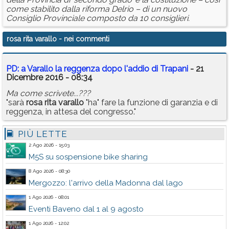
come stabilito dalla riforma Delrio – di un nuovo
Consiglio Provinciale composto da 10 consiglieri.
rosa rita varallo
- nei commenti
PD: a Varallo la reggenza dopo l'addio di Trapani
- 21
Dicembre 2016 - 08:34
Ma come scrivete...???
"sarà
rosa
rita
varallo
"ha" fare la funzione di garanzia e di
reggenza, in attesa del congresso."
PIÙ LETTE
2 Ago 2026 - 15:03
M5S su sospensione bike sharing
8 Ago 2026 - 08:30
Mergozzo: l'arrivo della Madonna dal lago
1 Ago 2026 - 08:01
Eventi Baveno dal 1 al 9 agosto
1 Ago 2026 - 12:02