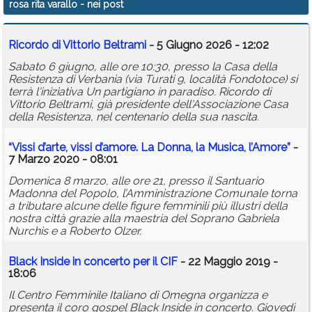
rosa rita varallo
- nei post
Calendario
Ricordo di Vittorio Beltrami
- 5 Giugno 2026 - 12:02
Annunci
Sabato 6 giugno, alle ore 10:30, presso la Casa della
Resistenza di Verbania (via Turati 9, località Fondotoce) si
terrà l'iniziativa Un partigiano in paradiso. Ricordo di
Vittorio Beltrami, già presidente dell'Associazione Casa
della Resistenza, nel centenario della sua nascita.
“Vissi d’arte, vissi d’amore. La Donna, la Musica, l’Amore”
-
7 Marzo 2020 - 08:01
Domenica 8 marzo, alle ore 21, presso il Santuario
Madonna del Popolo, l’Amministrazione Comunale torna
a tributare alcune delle figure femminili più illustri della
nostra città grazie alla maestria del Soprano Gabriela
Nurchis e a Roberto Olzer.
Black Inside in concerto per il CIF
- 22 Maggio 2019 -
18:06
Il Centro Femminile Italiano di Omegna organizza e
presenta il coro gospel Black Inside in concerto. Giovedì