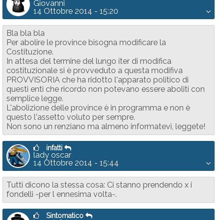
Giovanni
14 Ottobre 2014 - 15:20
Bla bla bla
Per abolire le province bisogna modificare la
Costituzione.
In attesa del termine del lungo iter di modifica
costituzionale si è provveduto a questa modifiva
PROVVISORIA che ha ridotto l'apparato politico di
questi enti che ricordo non potevano essere aboliti con
semplice legge.
L'abolizione delle province è in programma e non è
questo l'assetto voluto per sempre.
Non sono un renziano ma almeno informatevi, leggete!
infatti
lady oscar
14 Ottobre 2014 - 15:44
Tutti dicono la stessa cosa: Ci stanno prendendo x i
fondelli -per l ennesima volta-.
Sintomatico