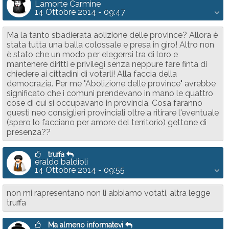
Lamorte Carmine
14 Ottobre 2014 - 09:47
Ma la tanto sbadierata aolizione delle province? Allora è
stata tutta una balla colossale e presa in giro! Altro non
è stato che un modo per elegerrsi tra di loro e
mantenere diritti e privilegi senza neppure fare finta di
chiedere ai cittadini di votarli! Alla faccia della
democrazia. Per me "Abolizione delle province" avrebbe
significato che i comuni prendevano in mano le quattro
cose di cui si occupavano in provincia. Cosa faranno
questi neo consiglieri provinciali oltre a ritirare l'eventuale
(spero lo facciano per amore del territorio) gettone di
presenza??
truffa
eraldo baldioli
14 Ottobre 2014 - 09:55
non mi rapresentano non li abbiamo votati, altra legge
truffa
Ma almeno informatevi