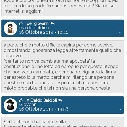
P.S: ancora con questa storia del nome e cognome. Ma
lei si crede un prode firmandosi per esteso? Siamo su
internet, si aggiorni!
per giovanni
eraldo baldioli
16 Ottobre 2014 - 10:41
a parte che è molto difficile capirla per come sccrive,
dimostrando ignoaranza legga attentamente quello che
io scrivo
"per tanto non và cambiata ma applicata" la
costituzione io l'ho letta ed èproprio per questo ritengo
che non vada cambiata, e per quanto riguarda la firma
per esteso io la metto perchè mi ritengo una persona
onesta e non ho paura di esprimere il mio pensiero,
mloto probabile che lei non sia una persona onesta
X Eraldo Baldioli
Giovanni
16 Ottobre 2014 - 14:56
Sei tu che non hai capito nulla.