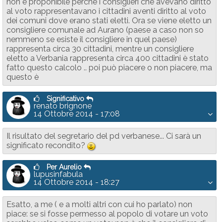
non è proponibile perchè i consiglieri che avevano diritto
al voto rappresentavano i cittadini aventi diritto al voto
dei comuni dove erano stati eletti. Ora se viene eletto un
consigliere comunale ad Aurano (paese a caso non so
nemmeno se esiste il consigliere in quel paese)
rappresenta circa 30 cittadini, mentre un consigliere
eletto a Verbania rappresenta circa 400 cittadini è stato
fatto questo calcolo .. poi può piacere o non piacere, ma
questo è
Significativo
renato brignone
14 Ottobre 2014 - 17:08
Il risultato del segretario del pd verbanese... Ci sarà un
significato recondito?
:-)
Per Aurelio
lupusinfabula
14 Ottobre 2014 - 18:27
Esatto, a me ( e a molti altri con cui ho parlato) non
piace: se si fosse permesso al popolo di votare un voto