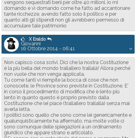
vengono sequestrati beni per oltre 40 milioni, io mi
domando e vi domando come ha fatto ad accantonare
tante ricchezze, avendo fatto solo il politico e per
quanto alti gli stipendi non gli avrebbero permesso di
accumulare tale patrimonio
X Eraldo
Giovanni
16 Ottobre 2014 - 06:41
Non capisco cosa scrivi. Dici che la nostra Costituzione
è la più bella del mondo trallallero trallalà! Allora perché
non vuole che non venga applicata.
Tu come tanti vi riempite la bocca di cose che non
conoscete. le Province sono previste in Costituzione, E'
in corso il procedimento di modifica che è lento più
lento in quanto questo è proprio previsto dalla
Costituzione che lei piace (trallallero trallallà) senza mai
averla letta.
I politici sono quello che sono come lei genericamente e
qualunquisticamente ha affermato, ma molte volte ci
sono comunque delle spiegazioni a un ordinamento
giuridico che appare strano e articolato.