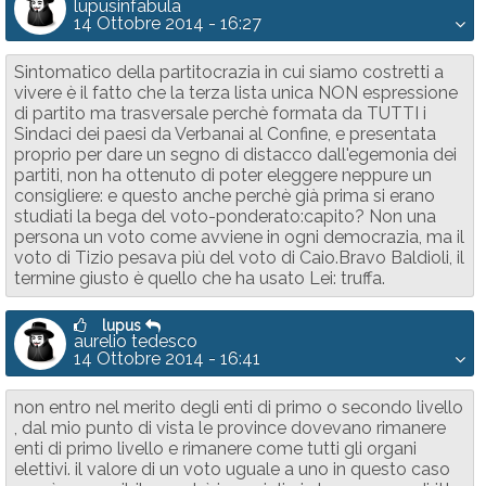
lupusinfabula
14 Ottobre 2014 - 16:27
Sintomatico della partitocrazia in cui siamo costretti a
vivere è il fatto che la terza lista unica NON espressione
di partito ma trasversale perchè formata da TUTTI i
Sindaci dei paesi da Verbanai al Confine, e presentata
proprio per dare un segno di distacco dall'egemonia dei
partiti, non ha ottenuto di poter eleggere neppure un
consigliere: e questo anche perchè già prima si erano
studiati la bega del voto-ponderato:capito? Non una
persona un voto come avviene in ogni democrazia, ma il
voto di Tizio pesava più del voto di Caio.Bravo Baldioli, il
termine giusto è quello che ha usato Lei: truffa.
lupus
aurelio tedesco
14 Ottobre 2014 - 16:41
non entro nel merito degli enti di primo o secondo livello
, dal mio punto di vista le province dovevano rimanere
enti di primo livello e rimanere come tutti gli organi
elettivi. il valore di un voto uguale a uno in questo caso