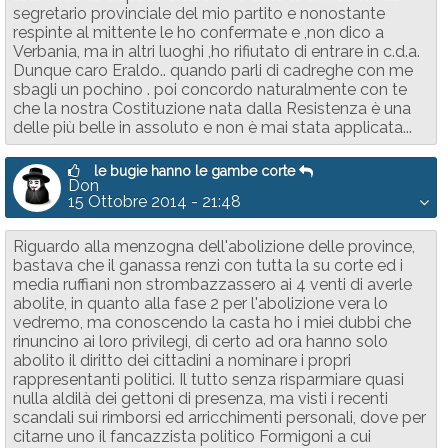
segretario provinciale del mio partito e nonostante
respinte al mittente le ho confermate e ,non dico a
Verbania, ma in altri luoghi ,ho rifiutato di entrare in c.d.a.
Dunque caro Eraldo.. quando parli di cadreghe con me
sbagli un pochino . poi concordo naturalmente con te
che la nostra Costituzione nata dalla Resistenza è una
delle più belle in assoluto e non è mai stata applicata...
le bugie hanno le gambe corte
Don
15 Ottobre 2014 - 21:48
Riguardo alla menzogna dell'abolizione delle province,
bastava che il ganassa renzi con tutta la su corte ed i
media ruffiani non strombazzassero ai 4 venti di averle
abolite, in quanto alla fase 2 per l'abolizione vera lo
vedremo, ma conoscendo la casta ho i miei dubbi che
rinuncino ai loro privilegi, di certo ad ora hanno solo
abolito il diritto dei cittadini a nominare i propri
rappresentanti politici. Il tutto senza risparmiare quasi
nulla aldilà dei gettoni di presenza, ma visti i recenti
scandali sui rimborsi ed arricchimenti personali, dove per
citarne uno il fancazzista politico Formigoni a cui