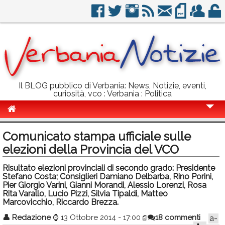
Il BLOG pubblico di Verbania: News, Notizie, eventi,
curiosità, vco : Verbania : Politica
Cronaca
Comunicato stampa ufficiale sulle
Politica
elezioni della Provincia del VCO
Sport
Risultato elezioni provinciali di secondo grado: Presidente
Stefano Costa; Consiglieri Damiano Delbarba, Rino Porini,
Eventi
Pier Giorgio Varini, Gianni Morandi, Alessio Lorenzi, Rosa
Rita Varallo, Lucio Pizzi, Silvia Tipaldi, Matteo
Marcovicchio, Riccardo Brezza.
Info Utili
👤
Redazione
⌚
13 Ottobre 2014 - 17:00
18 commenti
a-
Rubriche