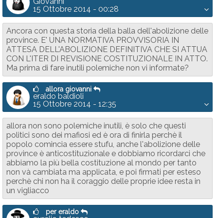
Giovanni
15 Ottobre 2014 - 00:28
Ancora con questa storia della balla dell'abolizione delle
province. E' UNA NORMATIVA PROVVISORIA IN
ATTESA DELL'ABOLIZIONE DEFINITIVA CHE SI ATTUA
CON L'ITER DI REVISIONE COSTITUZIONALE IN ATTO.
Ma prima di fare inutili polemiche non vi informate?
allora giovanni
eraldo baldioli
15 Ottobre 2014 - 12:35
allora non sono polemiche inutili, è solo che questi
politici sono dei mafiosi ed è ora di finirla perchè il
popolo comincia essere stufu, anche l'abolizione delle
province è anticostituzionale e dobbiamo ricordarci che
abbiamo la più bella costituzione al mondo per tanto
non và cambiata ma applicata, e poi firmati per esteso
perchè chi non ha il coraggio delle proprie idee resta in
un vigliacco
per eraldo