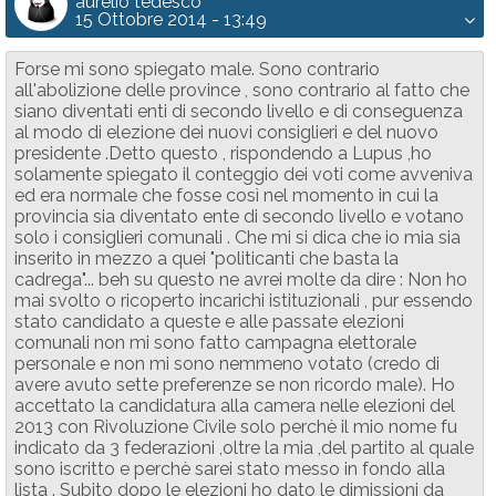
aurelio tedesco
15 Ottobre 2014 - 13:49
Forse mi sono spiegato male. Sono contrario
all'abolizione delle province , sono contrario al fatto che
siano diventati enti di secondo livello e di conseguenza
al modo di elezione dei nuovi consiglieri e del nuovo
presidente .Detto questo , rispondendo a Lupus ,ho
solamente spiegato il conteggio dei voti come avveniva
ed era normale che fosse così nel momento in cui la
provincia sia diventato ente di secondo livello e votano
solo i consiglieri comunali . Che mi si dica che io mia sia
inserito in mezzo a quei "politicanti che basta la
cadrega"... beh su questo ne avrei molte da dire : Non ho
mai svolto o ricoperto incarichi istituzionali , pur essendo
stato candidato a queste e alle passate elezioni
comunali non mi sono fatto campagna elettorale
personale e non mi sono nemmeno votato (credo di
avere avuto sette preferenze se non ricordo male). Ho
accettato la candidatura alla camera nelle elezioni del
2013 con Rivoluzione Civile solo perchè il mio nome fu
indicato da 3 federazioni ,oltre la mia ,del partito al quale
sono iscritto e perchè sarei stato messo in fondo alla
lista . Subito dopo le elezioni ho dato le dimissioni da