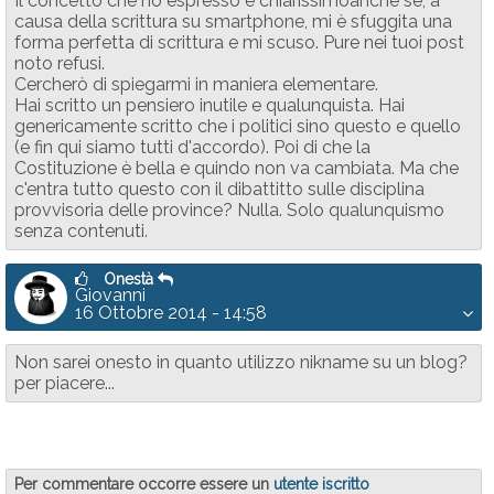
Il concetto che ho espresso è chiarissimoanche se, a
causa della scrittura su smartphone, mi è sfuggita una
forma perfetta di scrittura e mi scuso. Pure nei tuoi post
noto refusi.
Cercherò di spiegarmi in maniera elementare.
Hai scritto un pensiero inutile e qualunquista. Hai
genericamente scritto che i politici sino questo e quello
(e fin qui siamo tutti d'accordo). Poi di che la
Costituzione è bella e quindo non va cambiata. Ma che
c'entra tutto questo con il dibattitto sulle disciplina
provvisoria delle province? Nulla. Solo qualunquismo
senza contenuti.
Onestà
Giovanni
16 Ottobre 2014 - 14:58
Non sarei onesto in quanto utilizzo nikname su un blog?
per piacere...
Per commentare occorre essere un
utente iscritto