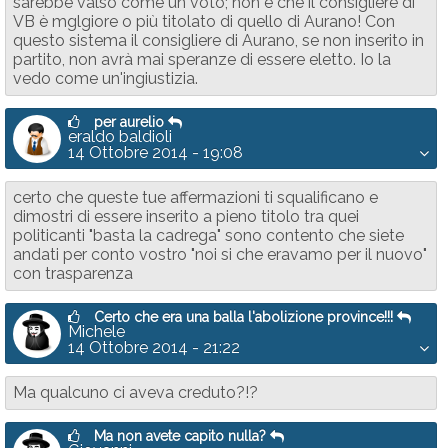
sarebbe valso come un voto; non è che il consigliere di
VB è mglgiore o più titolato di quello di Aurano! Con
questo sistema il consigliere di Aurano, se non inserito in
partito, non avrà mai speranze di essere eletto. Io la
vedo come un'ingiustizia.
per aurelio
eraldo baldioli
14 Ottobre 2014 - 19:08
certo che queste tue affermazioni ti squalificano e
dimostri di essere inserito a pieno titolo tra quei
politicanti "basta la cadrega" sono contento che siete
andati per conto vostro "noi si che eravamo per il nuovo"
con trasparenza
Certo che era una balla l'abolizione province!!!
Michele
14 Ottobre 2014 - 21:22
Ma qualcuno ci aveva creduto?!?
Ma non avete capito nulla?