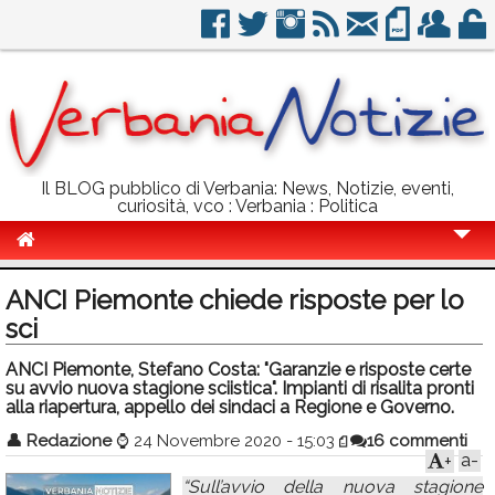
Il BLOG pubblico di Verbania: News, Notizie, eventi,
curiosità, vco : Verbania : Politica
Cronaca
ANCI Piemonte chiede risposte per lo
Politica
sci
Sport
ANCI Piemonte, Stefano Costa: "Garanzie e risposte certe
su avvio nuova stagione sciistica". Impianti di risalita pronti
Eventi
alla riapertura, appello dei sindaci a Regione e Governo.
👤
Redazione
⌚
24 Novembre 2020 - 15:03
16 commenti
Info Utili
a-
+
Rubriche
“Sull’avvio della nuova stagione