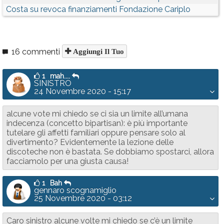
Costa su revoca finanziamenti Fondazione Cariplo
16 commenti
Aggiungi Il Tuo
1
mah....
SINISTRO
24 Novembre 2020 - 15:17
alcune vote mi chiedo se ci sia un limite all’umana
indecenza (concetto bipartisan): è più importante
tutelare gli affetti familiari oppure pensare solo al
divertimento? Evidentemente la lezione delle
discoteche non è bastata. Se dobbiamo spostarci, allora
facciamolo per una giusta causa!
1
Bah
gennaro scognamiglio
25 Novembre 2020 - 03:12
Caro sinistro alcune volte mi chiedo se c’è un limite