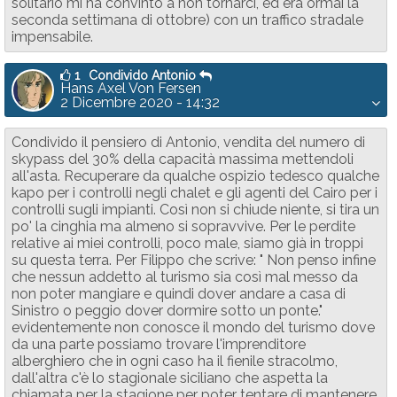
solitario mi ha convinto a non tornarci, ed era ormai la
seconda settimana di ottobre) con un traffico stradale
impensabile.
1
Condivido Antonio
Hans Axel Von Fersen
2 Dicembre 2020 - 14:32
Condivido il pensiero di Antonio, vendita del numero di
skypass del 30% della capacità massima mettendoli
all'asta. Recuperare da qualche ospizio tedesco qualche
kapo per i controlli negli chalet e gli agenti del Cairo per i
controlli sugli impianti. Così non si chiude niente, si tira un
po' la cinghia ma almeno si sopravvive. Per le perdite
relative ai miei controlli, poco male, siamo già in troppi
su questa terra. Per Filippo che scrive: " Non penso infine
che nessun addetto al turismo sia così mal messo da
non poter mangiare e quindi dover andare a casa di
Sinistro o peggio dover dormire sotto un ponte."
evidentemente non conosce il mondo del turismo dove
da una parte possiamo trovare l'imprenditore
alberghiero che in ogni caso ha il fienile stracolmo,
dall'altra c'è lo stagionale siciliano che aspetta la
chiamata per la stagione per poter tentare di mantenere