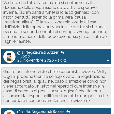
Vedrete che tutto l'arco alpino si conformerà alla
decisione della sospensione delle attività sportive
invernali (su impianti a fune) sino al 10 gennaio (con
ristori per tutti) essendo la prima vera "causa
transfrontaliera" . E' la soluzione migliore, in attesa
dell'inizio delle operazioni vaccinali e per far si che una
eventuale seconda ondata di contagi avvenga quando,
almeno una parte della popolazione, sia già passata per
"aghi e fialette".
1
Negazionisti Svizzeri
Filippo
26 Novembre 2020 - 13:31
Giusto per info ho visto che l'economista svizzero Willy
Oggier propone (non so se approvato) la registrazione
dei negazionisti ai quali, nel caso di infezione covid, non
viene accordato un letto nei reparti di cure intensive in
caso di carenza di posti. La sua logica è che devono
assumersi la responsabilità dei loro atti e non posso che
concordare il suo pensiero (anche se svizzero).
1
Re: Negazionisti Svizzeri