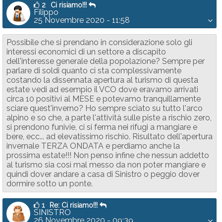
2
Ci risiamo!!!
Filippo
25 Novembre 2020 - 11:58
Possibile che si prendano in considerazione solo gli
interessi economici di un settore a discapito
dell'interesse generale della popolazione? Sempre per
parlare di soldi quanto ci sta complessivamente
costando la dissennata apertura al turismo di questa
estate vedi ad esempio il VCO dove eravamo arrivati
circa 10 positivi al MESE e potevamo tranquillamente
sciare quest'inverno? Ho sempre sciato su tutto l'arco
alpino e so che, a parte l'attività sulle piste a rischio zero,
si prendono funivie, ci si ferma nei rifugi a mangiare e
bere, ecc... ad elevatissimo rischio. Risultato dell'apertura
invernale TERZA ONDATA e perdiamo anche la
prossima estate!!! Non penso infine che nessun addetto
al turismo sia così mal messo da non poter mangiare e
quindi dover andare a casa di Sinistro o peggio dover
dormire sotto un ponte.
1
Re: Ci risiamo!!!
SINISTRO
26 Novembre 2020 - 09:39