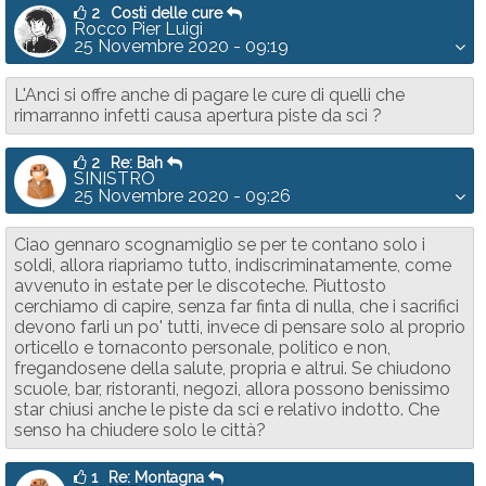
2
Costi delle cure
Rocco Pier Luigi
25 Novembre 2020 - 09:19
L'Anci si offre anche di pagare le cure di quelli che
rimarranno infetti causa apertura piste da sci ?
2
Re: Bah
SINISTRO
25 Novembre 2020 - 09:26
Ciao gennaro scognamiglio se per te contano solo i
soldi, allora riapriamo tutto, indiscriminatamente, come
avvenuto in estate per le discoteche. Piuttosto
cerchiamo di capire, senza far finta di nulla, che i sacrifici
devono farli un po' tutti, invece di pensare solo al proprio
orticello e tornaconto personale, politico e non,
fregandosene della salute, propria e altrui. Se chiudono
scuole, bar, ristoranti, negozi, allora possono benissimo
star chiusi anche le piste da sci e relativo indotto. Che
senso ha chiudere solo le città?
1
Re: Montagna