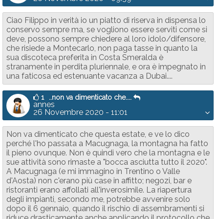
Ciao Filippo in verità io un piatto di riserva in dispensa lo
conservo sempre ma, se vogliono essere serviti come si
deve, possono sempre chiedere al loro idolo/difensore,
che risiede a Montecarlo, non paga tasse in quanto la
sua discoteca preferita in Costa Smeralda è
stranamente in perdita pluriennale, e ora è impegnato in
una faticosa ed estenuante vacanza a Dubai....
1
..non va dimenticato che....
annes
26 Novembre 2020 - 11:01
Non va dimenticato che questa estate, e ve lo dico
perché l'ho passata a Macugnaga, la montagna ha fatto
il pieno ovunque. Non è quindi vero che la montagna e le
sue attività sono rimaste a "bocca asciutta tutto il 2020".
A Macugnaga (e mi immagino in Trentino o Valle
d'Aosta) non c'erano più case in affitto; negozi, bar e
ristoranti erano affollati all'inverosimile. La riapertura
degli impianti, secondo me, potrebbe avvenire solo
dopo il 6 gennaio, quando il rischio di assembramenti si
riduce drasticamente anche applicando il protocollo che