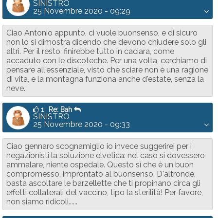
SINISTRO
25 Novembre 2020 - 09:29
Ciao Antonio appunto, ci vuole buonsenso, e di sicuro
non lo si dimostra dicendo che devono chiudere solo gli
altri. Per il resto, finirebbe tutto in caciara, come
accaduto con le discoteche. Per una volta, cerchiamo di
pensare all'essenziale, visto che sciare non è una ragione
di vita, e la montagna funziona anche d'estate, senza la
neve.
1
Re: Bah
SINISTRO
25 Novembre 2020 - 09:33
Ciao gennaro scognamiglio io invece suggerirei per i
negazionisti la soluzione elvetica: nel caso si dovessero
ammalare, niente ospedale. Questo sì che è un buon
compromesso, improntato al buonsenso. D'altronde,
basta ascoltare le barzellette che ti propinano circa gli
effetti collaterali del vaccino, tipo la sterilità! Per favore,
non siamo ridicoli......