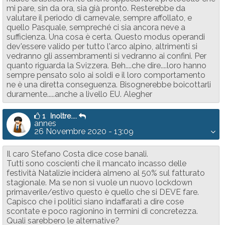
mi pare, sin da ora, sia già pronto. Resterebbe da
valutare il periodo di carnevale, sempre affollato, e
quello Pasquale, sempreché ci sia ancora neve a
sufficienza. Una cosa è certa. Questo modus operandi
dev'essere valido per tutto l'arco alpino, altrimenti si
vedranno gli assembramenti si vedranno ai confini. Per
quanto riguarda la Svizzera. Beh....che dire....loro hanno
sempre pensato solo ai soldi e il loro comportamento
ne è una diretta conseguenza. Bisognerebbe boicottarli
duramente.....anche a livello EU. Alegher
1
Inoltre....
annes
26 Novembre 2020 - 13:09
Il caro Stefano Costa dice cose banali.
Tutti sono coscienti che il mancato incasso delle
festività Natalizie inciderà almeno al 50% sul fatturato
stagionale. Ma se non si vuole un nuovo lockdown
primaverile/estivo questo è quello che si DEVE fare.
Capisco che i politici siano indaffarati a dire cose
scontate e poco ragionino in termini di concretezza.
Quali sarebbero le alternative?