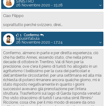
SINISTRO
26 Novembre 2020 - 15:28
Ciao Filippo
soprattutto perché svizzero, direi...
1
Confermo
lupusinfabula
26 Novembre 2020 - 17:24
Confermo, almeno in parte e per diretta esperienza, ciò
che ha detto Annes, essendo stato, che nella prima
decade di ottobre in Trentino, Val di Non per la
precisione, ove c'era il pieno di turisti: ho allogiato in un
agriturismo ( bellissimo per la cura dei particolari e
dell'ambiente circostante), per una settimana ed alla mia
richiesta di poterci rimanere ancora qualche giorno, mi è
stato risposto negativamente in quanto i giorni
successivi avevano già prenotazione per l'intera
struttura. Trasferitomi sul lago di Garda (sponda veneta)
l'ho visto stracolmo di turisti ( una roba simil Rimini/
Riccione, cosa che, per il mio modo di essere da orso