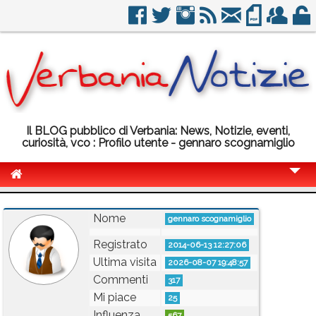
Il BLOG pubblico di Verbania: News, Notizie, eventi,
curiosità, vco : Profilo utente - gennaro scognamiglio
Cronaca
Nome
gennaro scognamiglio
Politica
Registrato
2014-06-13 12:27:06
Sport
Ultima visita
2026-08-07 19:48:57
Eventi
Commenti
317
Mi piace
25
Info Utili
Influenza
567