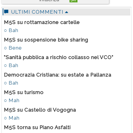
Rubriche
ULTIMI COMMENTI
Calendario
M5S su rottamazione cartelle
Annunci
○ Bah
M5S su sospensione bike sharing
○ Bene
"Sanità pubblica a rischio collasso nel VCO"
○ Bah
Democrazia Cristiana: su estate a Pallanza
○ Bah
M5S su turismo
○ Mah
M5S su Castello di Vogogna
○ Mah
M5S torna su Piano Asfalti