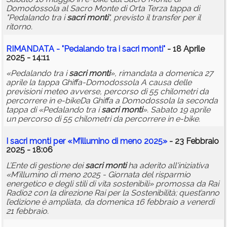
Domodossola al Sacro Monte di Orta Terza tappa di
"Pedalando tra i
sacri
monti
", previsto il transfer per il
ritorno.
RIMANDATA - "Pedalando tra i
sacri
monti
"
- 18 Aprile
2025 - 14:11
«Pedalando tra i
sacri
monti
», rimandata a domenica 27
aprile la tappa Ghiffa-Domodossola A causa delle
previsioni meteo avverse, percorso di 55 chilometri da
percorrere in e-bikeDa Ghiffa a Domodossola la seconda
tappa di «Pedalando tra i
sacri
monti
». Sabato 19 aprile
un percorso di 55 chilometri da percorrere in e-bike.
I
sacri
monti
per «M’illumino di meno 2025»
- 23 Febbraio
2025 - 18:06
L’Ente di gestione dei
sacri
monti
ha aderito all'iniziativa
«M’illumino di meno 2025 - Giornata del risparmio
energetico e degli stili di vita sostenibili» promossa da Rai
Radio2 con la direzione Rai per la Sostenibilità; quest’anno
l’edizione è ampliata, da domenica 16 febbraio a venerdì
21 febbraio.