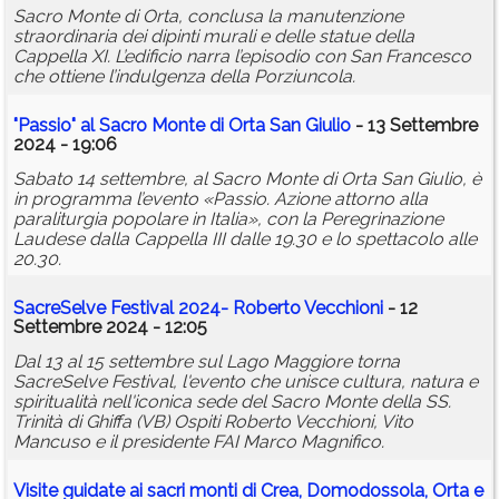
Sacro Monte di Orta, conclusa la manutenzione
straordinaria dei dipinti murali e delle statue della
Cappella XI. L’edificio narra l’episodio con San Francesco
che ottiene l’indulgenza della Porziuncola.
"Passio" al Sacro Monte di Orta San Giulio
- 13 Settembre
2024 - 19:06
Sabato 14 settembre, al Sacro Monte di Orta San Giulio, è
in programma l’evento «Passio. Azione attorno alla
paraliturgia popolare in Italia», con la Peregrinazione
Laudese dalla Cappella III dalle 19.30 e lo spettacolo alle
20.30.
SacreSelve Festival 2024- Roberto Vecchioni
- 12
Settembre 2024 - 12:05
Dal 13 al 15 settembre sul Lago Maggiore torna
SacreSelve Festival, l'evento che unisce cultura, natura e
spiritualità nell'iconica sede del Sacro Monte della SS.
Trinità di Ghiffa (VB) Ospiti Roberto Vecchioni, Vito
Mancuso e il presidente FAI Marco Magnifico.
Visite guidate ai
sacri
monti
di Crea, Domodossola, Orta e