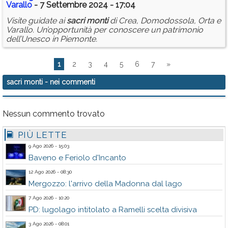
Varallo
- 7 Settembre 2024 - 17:04
Visite guidate ai
sacri
monti
di Crea, Domodossola, Orta e
Varallo. Un’opportunità per conoscere un patrimonio
dell’Unesco in Piemonte.
1
2
3
4
5
6
7
»
sacri monti
- nei commenti
Nessun commento trovato
PIÙ LETTE
9 Ago 2026 - 15:03
Baveno e Feriolo d'Incanto
12 Ago 2026 - 08:30
Mergozzo: l'arrivo della Madonna dal lago
7 Ago 2026 - 10:20
PD: lugolago intitolato a Ramelli scelta divisiva
3 Ago 2026 - 08:01