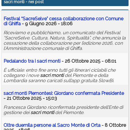
sacri monti
- nei post
Calendario
Festival “SacreSelve" cessa collaborazione con Comune
Annunci
di Ghiffa
- 9 Giugno 2026 - 18:06
Riceviamo e pubblichiamo, un comunicato del Festival
“SacreSelve. Cultura, Natura, Spiritualità”, che annuncia la
cessazione della collaborazione per l’edizione 2026, con
l'Amministrazione comunale di Ghiffa.
Pedalando tra i
sacri
monti
- 26 Ottobre 2025 - 08:01
È ufficiale: entro fine anno tutti gli itinerari ciclabili che
collegano i nove
sacri
monti
del Piemonte e della
Lombardia saranno caricati sull’app gratuita SlowBi.
sacri
monti
Piemontesi: Giordano confermata Presidente
- 21 Ottobre 2025 - 15:03
Francesca Giordano riconfermata presidente dell’Ente di
gestione dei
sacri
monti
del Piemonte.
Oltre duemila persone al Sacro Monte di Orta
- 8 Ottobre