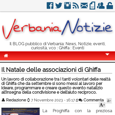
Il BLOG pubblico di Verbania: News, Notizie, eventi,
curiosità, vco : Ghiffa : Eventi
Cronaca
Il Natale delle associazioni di Ghiffa
Politica
Un lavoro di collaborazione tra i tanti volontari delle realtà
di Ghiffa che da settembre si sono messi al lavoro per
Sport
ideare, programmare e creare questo evento natalizio
all’insegna della condivisione e dell’aiuto reciproco.
Eventi
👤
Redazione
⌚
7 Novembre 2023 - 16:17
Commenta
a-
Info Utili
+
La Proghiffa con la preziosa
Rubriche