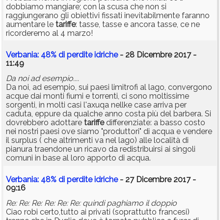
dobbiamo mangiare; con la scusa che non si
raggiungerano gli obiettivi fissati inevitabilmente faranno
aumentare le
tariffe
: tasse, tasse e ancora tasse, ce ne
ricorderemo al 4 marzo!
Verbania: 48% di perdite idriche
- 28 Dicembre 2017 -
11:49
Da noi ad esempio....
Da noi, ad esempio, sui paesi limitrofi al lago, convergono
acque dai monti fiumi e torrenti, ci sono moltissime
sorgenti, in molti casi l'axuqa nellke case arriva per
caduta, eppure da qualche anno costa più del barbera. Si
dovrebbero adottare
tariffe
differenziate: a basso costo
nei nostri paesi ove siamo "produttori" di acqua e vendere
il surplus ( che altrimenti va nel lago) alle località di
pianura traendone un ricavo da redistribuirsi ai singoli
comuni in base al loro apporto di acqua.
Verbania: 48% di perdite idriche
- 27 Dicembre 2017 -
09:16
Re: Re: Re: Re: Re: Re: quindi paghiamo il doppio
Ciao robi certo,tutto ai privati (soprattutto francesi)