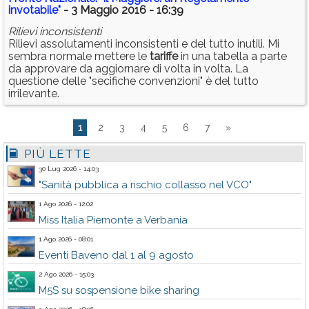
invotabile"
- 3 Maggio 2016 - 16:39
Rilievi inconsistenti
Rilievi assolutamenti inconsistenti e del tutto inutili. Mi
sembra normale mettere le
tariffe
in una tabella a parte
da approvare da aggiornare di volta in volta. La
questione delle "secifiche convenzioni" è del tutto
irrilevante.
1
2
3
4
5
6
7
»
PIÙ LETTE
30 Lug 2026 - 14:03
"Sanità pubblica a rischio collasso nel VCO"
1 Ago 2026 - 12:02
Miss Italia Piemonte a Verbania
1 Ago 2026 - 08:01
Eventi Baveno dal 1 al 9 agosto
2 Ago 2026 - 15:03
M5S su sospensione bike sharing