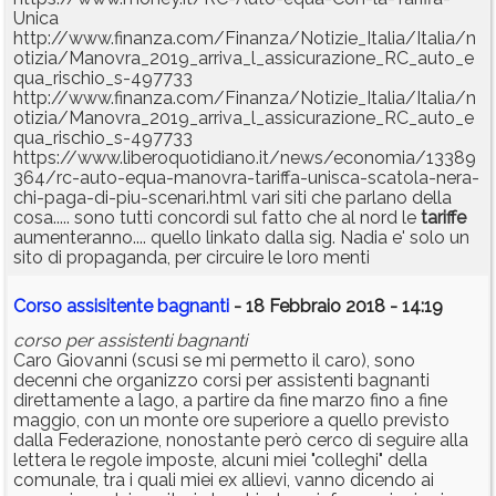
Unica
http://www.finanza.com/Finanza/Notizie_Italia/Italia/n
otizia/Manovra_2019_arriva_l_assicurazione_RC_auto_e
qua_rischio_s-497733
http://www.finanza.com/Finanza/Notizie_Italia/Italia/n
otizia/Manovra_2019_arriva_l_assicurazione_RC_auto_e
qua_rischio_s-497733
https://www.liberoquotidiano.it/news/economia/13389
364/rc-auto-equa-manovra-tariffa-unisca-scatola-nera-
chi-paga-di-piu-scenari.html vari siti che parlano della
cosa..... sono tutti concordi sul fatto che al nord le
tariffe
aumenteranno.... quello linkato dalla sig. Nadia e' solo un
sito di propaganda, per circuire le loro menti
Corso assisitente bagnanti
- 18 Febbraio 2018 - 14:19
corso per assistenti bagnanti
Caro Giovanni (scusi se mi permetto il caro), sono
decenni che organizzo corsi per assistenti bagnanti
direttamente a lago, a partire da fine marzo fino a fine
maggio, con un monte ore superiore a quello previsto
dalla Federazione, nonostante però cerco di seguire alla
lettera le regole imposte, alcuni miei "colleghi" della
comunale, tra i quali miei ex allievi, vanno dicendo ai