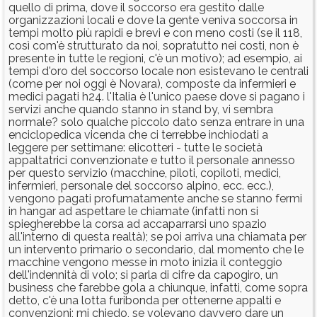
quello di prima, dove il soccorso era gestito dalle
organizzazioni locali e dove la gente veniva soccorsa in
tempi molto più rapidi e brevi e con meno costi (se il 118,
così com'è strutturato da noi, sopratutto nei costi, non è
presente in tutte le regioni, c'è un motivo); ad esempio, ai
tempi d'oro del soccorso locale non esistevano le centrali
(come per noi oggi è Novara), composte da infermieri e
medici pagati h24. l'Italia è l'unico paese dove si pagano i
servizi anche quando stanno in stand by, vi sembra
normale? solo qualche piccolo dato senza entrare in una
enciclopedica vicenda che ci terrebbe inchiodati a
leggere per settimane: elicotteri - tutte le società
appaltatrici convenzionate e tutto il personale annesso
per questo servizio (macchine, piloti, copiloti, medici,
infermieri, personale del soccorso alpino, ecc. ecc.),
vengono pagati profumatamente anche se stanno fermi
in hangar ad aspettare le chiamate (infatti non si
spiegherebbe la corsa ad accaparrarsi uno spazio
all'interno di questa realtà); se poi arriva una chiamata per
un intervento primario o secondario, dal momento che le
macchine vengono messe in moto inizia il conteggio
dell'indennità di volo; si parla di cifre da capogiro, un
business che farebbe gola a chiunque, infatti, come sopra
detto, c'è una lotta furibonda per ottenerne appalti e
convenzioni; mi chiedo, se volevano davvero dare un