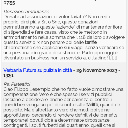
07:55
Donazioni ambulanze
Donate ad associazioni di volontariato? Non credo
proprio, direi più a Srl o Snc, queste donazioni
permetteranno a queste “aziende” di mantenere fior fiore
di stipendiati e fare cassa, visto che le mettono in
ammortamento nella somma che il 118 da loro x svolgere
questo servizio, x non parlare poi delle
tariffe
chilometriche che applicano sui viaggi, senza verificare se
una persona è in grado di sostenerle! Purtroppo oggi è
diventato un business non un servizio al cittadino! 🤦🏻‍♂️
Verbania Futura su pulizia in città
- 29 Novembre 2023 -
13:51
Re: Plateatici
Ciao Filippo L'esempio che ho fatto vuole dimostrare una
compensazione. Vero è che spesso i servizi pubblici
lasciano a desiderare, anche per carenza di controlli,
quindi ben venga un po' di sconto sulle
tariffe
, quando è
possibile. Ma è altrettanto vero che molti poi se ne
approfittano, cercando di rendere definitivi dei benefits
temporanei, dovuti cioè a determinate circostanze
contingenti. I soliti furbetti del quartierino, quelli che si