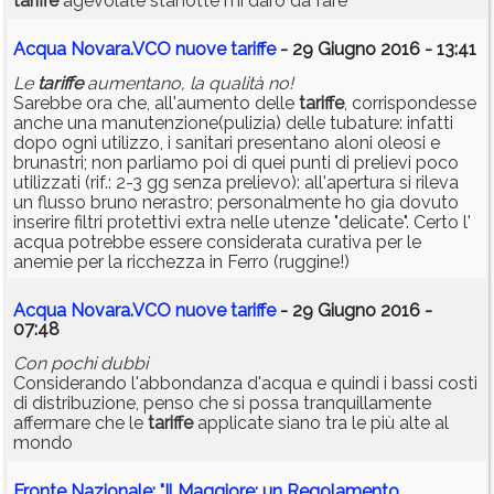
tariffe
agevolate stanotte mi darò da fare
Acqua Novara.VCO nuove tariffe
- 29 Giugno 2016 - 13:41
Le
tariffe
aumentano, la qualità no!
Sarebbe ora che, all'aumento delle
tariffe
, corrispondesse
anche una manutenzione(pulizia) delle tubature: infatti
dopo ogni utilizzo, i sanitari presentano aloni oleosi e
brunastri; non parliamo poi di quei punti di prelievi poco
utilizzati (rif.: 2-3 gg senza prelievo): all'apertura si rileva
un flusso bruno nerastro; personalmente ho gia dovuto
inserire filtri protettivi extra nelle utenze "delicate". Certo l'
acqua potrebbe essere considerata curativa per le
anemie per la ricchezza in Ferro (ruggine!)
Acqua Novara.VCO nuove tariffe
- 29 Giugno 2016 -
07:48
Con pochi dubbi
Considerando l'abbondanza d'acqua e quindi i bassi costi
di distribuzione, penso che si possa tranquillamente
affermare che le
tariffe
applicate siano tra le più alte al
mondo
Fronte Nazionale: "Il Maggiore: un Regolamento