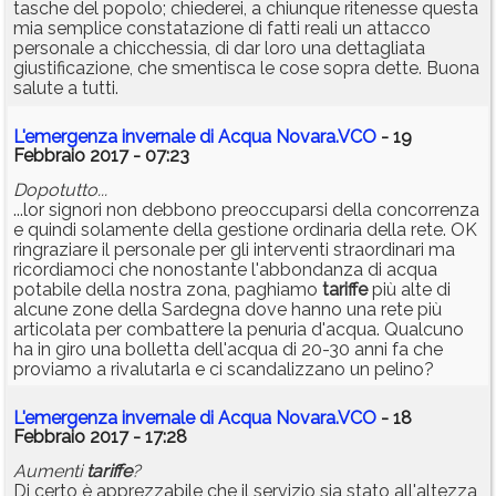
tasche del popolo; chiederei, a chiunque ritenesse questa
mia semplice constatazione di fatti reali un attacco
personale a chicchessia, di dar loro una dettagliata
giustificazione, che smentisca le cose sopra dette. Buona
salute a tutti.
L'emergenza invernale di Acqua Novara.VCO
- 19
Febbraio 2017 - 07:23
Dopotutto...
...lor signori non debbono preoccuparsi della concorrenza
e quindi solamente della gestione ordinaria della rete. OK
ringraziare il personale per gli interventi straordinari ma
ricordiamoci che nonostante l'abbondanza di acqua
potabile della nostra zona, paghiamo
tariffe
più alte di
alcune zone della Sardegna dove hanno una rete più
articolata per combattere la penuria d'acqua. Qualcuno
ha in giro una bolletta dell'acqua di 20-30 anni fa che
proviamo a rivalutarla e ci scandalizzano un pelino?
L'emergenza invernale di Acqua Novara.VCO
- 18
Febbraio 2017 - 17:28
Aumenti
tariffe
?
Di certo è apprezzabile che il servizio sia stato all'altezza