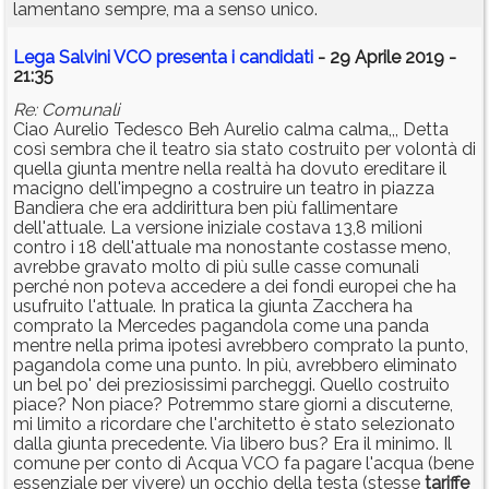
lamentano sempre, ma a senso unico.
Lega Salvini VCO presenta i candidati
- 29 Aprile 2019 -
21:35
Re: Comunali
Ciao Aurelio Tedesco Beh Aurelio calma calma,,, Detta
così sembra che il teatro sia stato costruito per volontà di
quella giunta mentre nella realtà ha dovuto ereditare il
macigno dell'impegno a costruire un teatro in piazza
Bandiera che era addirittura ben più fallimentare
dell'attuale. La versione iniziale costava 13,8 milioni
contro i 18 dell'attuale ma nonostante costasse meno,
avrebbe gravato molto di più sulle casse comunali
perché non poteva accedere a dei fondi europei che ha
usufruito l'attuale. In pratica la giunta Zacchera ha
comprato la Mercedes pagandola come una panda
mentre nella prima ipotesi avrebbero comprato la punto,
pagandola come una punto. In più, avrebbero eliminato
un bel po' dei preziosissimi parcheggi. Quello costruito
piace? Non piace? Potremmo stare giorni a discuterne,
mi limito a ricordare che l'architetto è stato selezionato
dalla giunta precedente. Via libero bus? Era il minimo. Il
comune per conto di Acqua VCO fa pagare l'acqua (bene
essenziale per vivere) un occhio della testa (stesse
tariffe