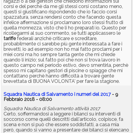
ragazzi o a dei genitori che chiedono informazioni sui
corsi e del perchè da me gli stessi corsi costano meno,
questi si giustificano rispondendo che io faccio corsi
spazzatura, senza rendersi conto che facendo questa
infelice affermazione si proclamano loro stessi frutto di
quella monnezza, visto che li ho preparati io. Questo per
ricollegarmi al suo commento, se tutti applicassero le
tariffe
federali anzichè criticare e screditare,
probabilmente ci sarebbe più gente interessata a fare i
brevetti, io ad esempio non ho mai fatto proclami per i
miei corsi ma ho sempre tanta gente che mi chiede
quando li inizio; sul fatto poi che non si trova lavoro in
questo campo nel periodo estivo, devo smentirla, perchè
spesso mi capitano gestori di piscine o spiagge che mi
contattano perchè hanno difficoltà a trovare gente
brevettata di BUONA VOLONTA' per fare la stagione.
Squadra Nautica di Salvamento i numeri del 2017
- 9
Febbraio 2018 - 08:00
Squadra Nautica di Salvamento attività 2017
Certo, soffermandosi a leggere i bilanci su interventi di
soccorso come quelli descritti dall'articolo, colpisce, fa
scena e non si può che essere soddisfatti, a casa mia
però, quando si vanno a presentare dei bilanci si elencano