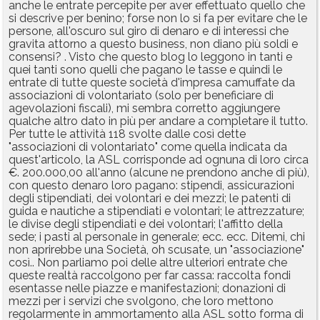
anche le entrate percepite per aver effettuato quello che
si descrive per benino; forse non lo si fa per evitare che le
persone, all'oscuro sul giro di denaro e di interessi che
gravita attorno a questo business, non diano più soldi e
consensi? . Visto che questo blog lo leggono in tanti e
quei tanti sono quelli che pagano le tasse e quindi le
entrate di tutte queste società d'impresa camuffate da
associazioni di volontariato (solo per beneficiare di
agevolazioni fiscali), mi sembra corretto aggiungere
qualche altro dato in più per andare a completare il tutto.
Per tutte le attività 118 svolte dalle così dette
"associazioni di volontariato" come quella indicata da
quest'articolo, la ASL corrisponde ad ognuna di loro circa
€. 200.000,00 all'anno (alcune ne prendono anche di più),
con questo denaro loro pagano: stipendi, assicurazioni
degli stipendiati, dei volontari e dei mezzi; le patenti di
guida e nautiche a stipendiati e volontari; le attrezzature;
le divise degli stipendiati e dei volontari; l'affitto della
sede; i pasti al personale in generale; ecc. ecc. Ditemi, chi
non aprirebbe una Società, oh scusate, un "associazione"
così.. Non parliamo poi delle altre ulteriori entrate che
queste realtà raccolgono per far cassa: raccolta fondi
esentasse nelle piazze e manifestazioni; donazioni di
mezzi per i servizi che svolgono, che loro mettono
regolarmente in ammortamento alla ASL sotto forma di