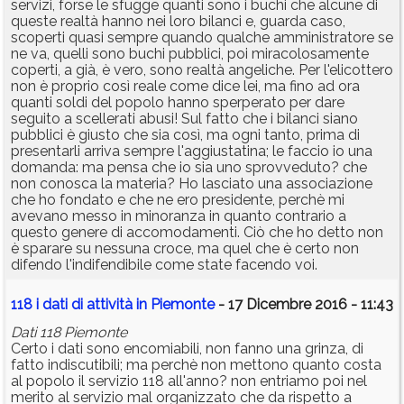
servizi, forse le sfugge quanti sono i buchi che alcune di
queste realtà hanno nei loro bilanci e, guarda caso,
scoperti quasi sempre quando qualche amministratore se
ne va, quelli sono buchi pubblici, poi miracolosamente
coperti, a già, è vero, sono realtà angeliche. Per l'elicottero
non è proprio così reale come dice lei, ma fino ad ora
quanti soldi del popolo hanno sperperato per dare
seguito a scellerati abusi! Sul fatto che i bilanci siano
pubblici è giusto che sia così, ma ogni tanto, prima di
presentarli arriva sempre l'aggiustatina; le faccio io una
domanda: ma pensa che io sia uno sprovveduto? che
non conosca la materia? Ho lasciato una associazione
che ho fondato e che ne ero presidente, perchè mi
avevano messo in minoranza in quanto contrario a
questo genere di accomodamenti. Ciò che ho detto non
è sparare su nessuna croce, ma quel che è certo non
difendo l'indifendibile come state facendo voi.
118 i dati di attività in Piemonte
- 17 Dicembre 2016 - 11:43
Dati 118 Piemonte
Certo i dati sono encomiabili, non fanno una grinza, di
fatto indiscutibili; ma perchè non mettono quanto costa
al popolo il servizio 118 all'anno? non entriamo poi nel
merito al servizio mal organizzato che da rispetto a