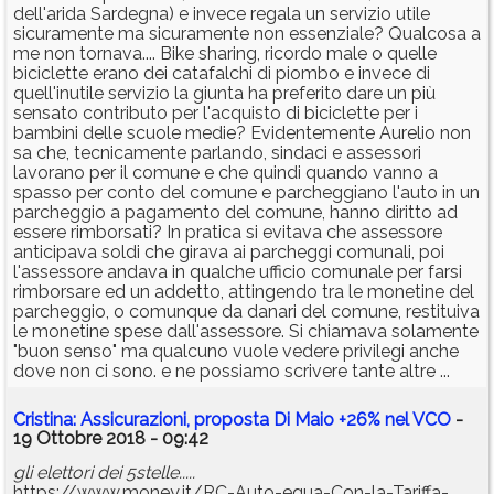
dell'arida Sardegna) e invece regala un servizio utile
sicuramente ma sicuramente non essenziale? Qualcosa a
me non tornava.... Bike sharing, ricordo male o quelle
biciclette erano dei catafalchi di piombo e invece di
quell'inutile servizio la giunta ha preferito dare un più
sensato contributo per l'acquisto di biciclette per i
bambini delle scuole medie? Evidentemente Aurelio non
sa che, tecnicamente parlando, sindaci e assessori
lavorano per il comune e che quindi quando vanno a
spasso per conto del comune e parcheggiano l'auto in un
parcheggio a pagamento del comune, hanno diritto ad
essere rimborsati? In pratica si evitava che assessore
anticipava soldi che girava ai parcheggi comunali, poi
l'assessore andava in qualche ufficio comunale per farsi
rimborsare ed un addetto, attingendo tra le monetine del
parcheggio, o comunque da danari del comune, restituiva
le monetine spese dall'assessore. Si chiamava solamente
"buon senso" ma qualcuno vuole vedere privilegi anche
dove non ci sono. e ne possiamo scrivere tante altre ...
Cristina: Assicurazioni, proposta Di Maio +26% nel VCO
-
19 Ottobre 2018 - 09:42
gli elettori dei 5stelle.....
https://www.money.it/RC-Auto-equa-Con-la-Tariffa-