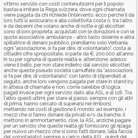
ottimo servizio con costi contenutissimi per il popolo
bastava imitare la Rega svizzera, dove ogni chiamata
viene pagata da chi richiede l'intervento, ecco perchè li da
loro tutti si assicurano e alla collettività costa 0, tra l'altro
è da decenni che volano anche di notte e gli elicotteri
sono di loro proprietà, acquistati con le donazioni e con le
quote associative. ambulanze - altro tasto dolente e altra
spillatrice di denaro pubblico, prendiamo solo Verbania,
ogni "associazione, si fa per dire, di volontariato", costa ai
cittadini cifre spropositate, si parte da €. 200.000 all'anno
in su per ognuna di queste realtà e, attenzione, adesso
viene il bello, per non stare indietro dal servizio elicotteri,
anche queste pseudo società camuffate da "associazioni,
si fa per dire, di volontariato", con tanto di stipendiati al
seguito, anche loro vengono pagate per stare in stand by
in attesa di chiamate e non, come sarebbe di logica,
pagati invece per ogni servizio dato alla ASL e al 118. Tra
l'altro questi ultimi, per stare al passo, sempre con gli altri
di prima, hanno cercato di superarsi nei rimborsi,
mettendo nei costi di gestione il mondo: ad esempio, i
mezzi che si fanno donare da privati e/o da banche, li
mettono in ammortamento, cioè, la ASL anzichè pagare
per un servizio che queste realtà gli forniscono gli ripaga
per nuovo un mezzo che si sono fatti donare, (alla faccia
del volontariato); sempre a carico della ASL, quindi del