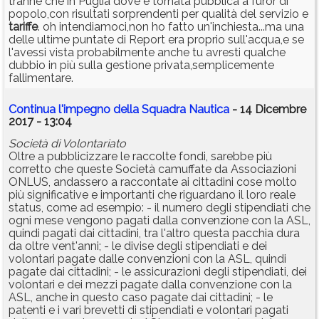
tranne che in Puglia dove è tornata pubblica a furor di
popolo,con risultati sorprendenti per qualità del servizio e
tariffe
. oh intendiamoci,non ho fatto un'inchiesta...ma una
delle ultime puntate di Report era proprio sull'acqua,e se
l'avessi vista probabilmente anche tu avresti qualche
dubbio in più sulla gestione privata,semplicemente
fallimentare.
Continua l'impegno della Squadra Nautica
- 14 Dicembre
2017 - 13:04
Società di Volontariato
Oltre a pubblicizzare le raccolte fondi, sarebbe più
corretto che queste Società camuffate da Associazioni
ONLUS, andassero a raccontate ai cittadini cose molto
più significative e importanti che riguardano il loro reale
status, come ad esempio: - il numero degli stipendiati che
ogni mese vengono pagati dalla convenzione con la ASL,
quindi pagati dai cittadini, tra l'altro questa pacchia dura
da oltre vent'anni; - le divise degli stipendiati e dei
volontari pagate dalle convenzioni con la ASL, quindi
pagate dai cittadini; - le assicurazioni degli stipendiati, dei
volontari e dei mezzi pagate dalla convenzione con la
ASL, anche in questo caso pagate dai cittadini; - le
patenti e i vari brevetti di stipendiati e volontari pagati