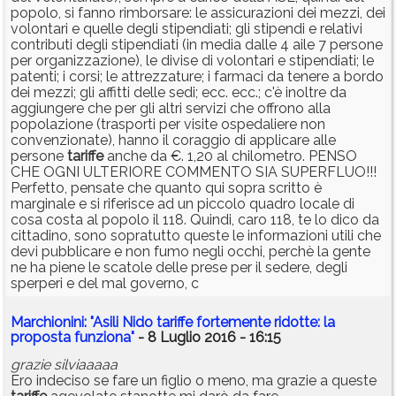
popolo, si fanno rimborsare: le assicurazioni dei mezzi, dei
volontari e quelle degli stipendiati; gli stipendi e relativi
contributi degli stipendiati (in media dalle 4 aile 7 persone
per organizzazione), le divise di volontari e stipendiati; le
patenti; i corsi; le attrezzature; i farmaci da tenere a bordo
dei mezzi; gli affitti delle sedi; ecc. ecc.; c'è inoltre da
aggiungere che per gli altri servizi che offrono alla
popolazione (trasporti per visite ospedaliere non
convenzionate), hanno il coraggio di applicare alle
persone
tariffe
anche da €. 1,20 al chilometro. PENSO
CHE OGNI ULTERIORE COMMENTO SIA SUPERFLUO!!!
Perfetto, pensate che quanto qui sopra scritto è
marginale e si riferisce ad un piccolo quadro locale di
cosa costa al popolo il 118. Quindi, caro 118, te lo dico da
cittadino, sono sopratutto queste le informazioni utili che
devi pubblicare e non fumo negli occhi, perchè la gente
ne ha piene le scatole delle prese per il sedere, degli
sperperi e del mal governo, c
Marchionini: "Asili Nido tariffe fortemente ridotte: la
proposta funziona"
- 8 Luglio 2016 - 16:15
grazie silviaaaaa
Ero indeciso se fare un figlio o meno, ma grazie a queste