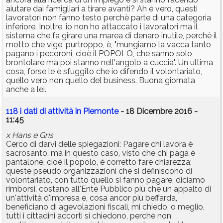
aiutare dai famigliari a tirare avanti? Ah è vero, questi
lavoratori non fanno testo perchè parte di una categoria
inferiore. Inoltre, io non ho attaccato i lavoratori ma il
sistema che fa girare una marea di denaro inutile, perchè il
motto che vige, purtroppo, è, "mungiamo la vacca tanto
pagano i pecoroni, cioè il POPOLO, che sanno solo
brontolare ma poi stanno nell'angolo a cuccia". Un ultima
cosa, forse le è sfuggito che io difendo il volontariato,
quello vero non quello del business. Buona giornata
anche a lei.
118 i dati di attività in Piemonte
- 18 Dicembre 2016 -
11:45
x Hans e Gris
Cerco di darvi delle spiegazioni: Pagare chi lavora è
sacrosanto, ma in questo caso, visto che chi paga è
pantalone, cioè il popolo, è corretto fare chiarezza;
queste pseudo organizzazioni che si definiscono di
volontariato, con tutto quello si fanno pagare, diciamo
rimborsi, costano all'Ente Pubblico più che un appalto di
un'attività d'impresa e, cosa ancor più beffarda,
beneficiano di agevolazioni fiscali, mi chiedo, o meglio,
tutti i cittadini accorti si chiedono, perchè non