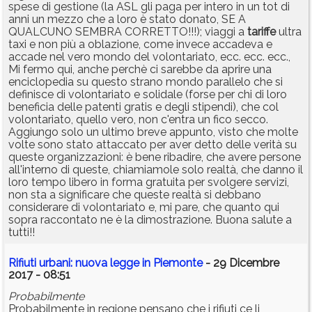
spese di gestione (la ASL gli paga per intero in un tot di
anni un mezzo che a loro è stato donato, SE A
QUALCUNO SEMBRA CORRETTO!!!); viaggi a
tariffe
ultra
taxi e non più a oblazione, come invece accadeva e
accade nel vero mondo del volontariato, ecc. ecc. ecc.,
Mi fermo qui, anche perchè ci sarebbe da aprire una
enciclopedia su questo strano mondo parallelo che si
definisce di volontariato e solidale (forse per chi di loro
beneficia delle patenti gratis e degli stipendi), che col
volontariato, quello vero, non c'entra un fico secco.
Aggiungo solo un ultimo breve appunto, visto che molte
volte sono stato attaccato per aver detto delle verità su
queste organizzazioni: è bene ribadire, che avere persone
all'interno di queste, chiamiamole solo realtà, che danno il
loro tempo libero in forma gratuita per svolgere servizi,
non sta a significare che queste realtà si debbano
considerare di volontariato e, mi pare, che quanto qui
sopra raccontato ne è la dimostrazione. Buona salute a
tutti!!
Rifiuti urbani: nuova legge in Piemonte
- 29 Dicembre
2017 - 08:51
Probabilmente
Probabilmente in regione pensano che i rifiuti ce li