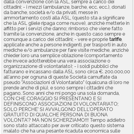
dalla convenzione con la ASL, sempre a carico dei
cittadini; - i mezzi (ambulanze, barche, ecc. ecc.), donati
da banche, società e/o da privati, messe in
ammortamento costi alla ASL, (questo sta a significare
che la ASL gliele ripaga come nuove), anzichè metterle in
affitto per i servizi che danno; rimborso che viene fatto
tramite la convenzione, anche in questo caso sempre e
comunque a carico dei cittadini; - vere e proprie
tariffe
,
applicate anche a persone indigenti, per trasporti in auto
mediche e/o ambulanze per fare visite mediche, anzichè
chieder loro una semplice oblazione (comportamento
che invece adotterebbe una vera associazione o
organizzazione di volontariato); - i soldi pubblici che
fatturano e incassano dalla ASL sono circa €. 200.000,00
all'anno per ognuna di queste Società camuffate da
pseudo "Associazioni di Volontariato" (qualcuna di loro ne
prende anche di più), e sono sempre i cittadini che
pagano. Sono anni che mi pongo una sola domanda,
CON CHE CORAGGIO SI PRESENTANO E SI
DEFINISCONO ASSOCIAZIONI DI VOLONTARIATO;
SOLO PERCHE' SI AVVALGONO DELL'OPERATO
GRATUITO DI QUALCHE PERSONA DI BUONA
VOLONTA'? MA NON SCHERZIAMO!!! Tempo addietro
sono stato attaccato per aver criticato questo sistema
malato che ha una pesante ricaduta economica sulle