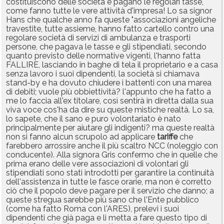
costituiscono delle società e pagano le regolari tasse,
come fanno tutte le vere attività d'impresa! Lo sa signor
Hans che qualche anno fa queste "associazioni angeliche
travestite, tutte assieme, hanno fatto cartello contro una
regolare società di servizi di ambulanza e trasporti
persone, che pagava le tasse e gli stipendiati, secondo
quanto previsto delle normative vigenti, l'hanno fatta
FALLIRE, lasciando in baghe di tela il proprietario e a casa
senza lavoro i suoi dipendenti, la società si chiamava
stand-by e ha dovuto chiudere i battenti con una marea
di debiti; vuole più obbiettività? l'appunto che ha fatto a
me lo faccia all'ex titolare, così sentirà in diretta dalla sua
viva voce cos'ha da dire su queste mistiche realtà. Lo sa,
lo sapete, che il sano e puro volontariato è nato
principalmente per aiutare gli indigenti? ma queste realtà
non si fanno alcun scrupolo ad applicare
tariffe
che
farebbero arrossire anche il più scaltro NCC (noleggio con
conducente). Alla signora Gris confermo che in quelle che
prima erano delle vere associazioni di volontari gli
stipendiati sono stati introdotti per garantire la continuità
dell'assistenza in tutte le fasce orarie, ma non è corretto
ciò che il popolo deve pagare per il servizio che danno; a
queste stregua sarebbe più sano che l'Ente pubblico
(come ha fatto Roma con l'ARES), prelevi i suoi
dipendenti che già paga e li metta a fare questo tipo di