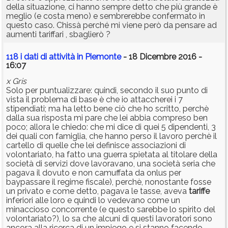
della situazione, ci hanno sempre detto che più grande è
meglio (e costa meno) e sembrerebbe confermato in
questo caso. Chissà perché mi viene però da pensare ad
aumenti tariffari , sbaglierò ?
118 i dati di attività in Piemonte
- 18 Dicembre 2016 -
16:07
x Gris
Solo per puntualizzare: quindi, secondo il suo punto di
vista il problema di base è che io attaccherei i 7
stipendiati; ma ha letto bene ciò che ho scritto, perchè
dalla sua risposta mi pare che lei abbia compreso ben
poco; allora le chiedo: che mi dice di quei 5 dipendenti, 3
dei quali con famiglia, che hanno perso il lavoro perchè il
cartello di quelle che lei definisce associazioni di
volontariato, ha fatto una guerra spietata al titolare della
società di servizi dove lavoravano, una società seria che
pagava il dovuto e non camuffata da onlus per
baypassare il regime fiscale), perchè, nonostante fosse
un privato e come detto, pagava le tasse, aveva
tariffe
inferiori alle loro e quindi lo vedevano come un
minaccioso concorrente (e questo sarebbe lo spirito del
volontariato?), lo sa che alcuni di questi lavoratori sono
ancora alla ricerca di un impiego e si stanno facendo