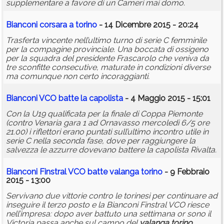
supplementare a favore di un Cameri mai domo.
Bianconi corsara a
torino
- 14 Dicembre 2015 - 20:24
Trasferta vincente nell’ultimo turno di serie C femminile
per la compagine provinciale. Una boccata di ossigeno
per la squadra del presidente Frascarolo che veniva da
tre sconfitte consecutive, maturate in condizioni diverse
ma comunque non certo incoraggianti.
Bianconi VCO batte la capolista
- 4 Maggio 2015 - 15:01
Con la U19 qualificata per la finale di Coppa Piemonte
(contro Venaria gara 1 ad Ornavasso mercoledì 6/5 ore
21.00) i riflettori erano puntati sull’ultimo incontro utile in
serie C nella seconda fase, dove per raggiungere la
salvezza le azzurre dovevano battere la capolista Rivalta.
Bianconi Finstral VCO batte
valanga
torino
- 9 Febbraio
2015 - 13:00
Servivano due vittorie contro le torinesi per continuare ad
inseguire il terzo posto e la Bianconi Finstral VCO riesce
nell’impresa: dopo aver battuto una settimana or sono il
Victoria passa anche sul campo del
valanga
torino
.