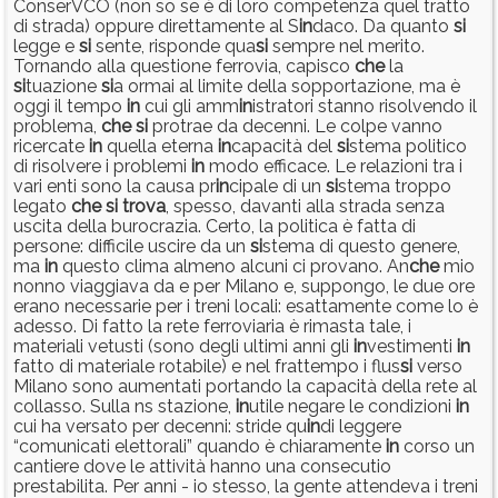
ConserVCO (non so se è di loro competenza quel tratto
di strada) oppure direttamente al S
in
daco. Da quanto
si
legge e
si
sente, risponde qua
si
sempre nel merito.
Tornando alla questione ferrovia, capisco
che
la
si
tuazione
si
a ormai al limite della sopportazione, ma è
oggi il tempo
in
cui gli amm
in
istratori stanno risolvendo il
problema,
che
si
protrae da decenni. Le colpe vanno
ricercate
in
quella eterna
in
capacità del
si
stema politico
di risolvere i problemi
in
modo efficace. Le relazioni tra i
vari enti sono la causa pr
in
cipale di un
si
stema troppo
legato
che
si
trova
, spesso, davanti alla strada senza
uscita della burocrazia. Certo, la politica è fatta di
persone: difficile uscire da un
si
stema di questo genere,
ma
in
questo clima almeno alcuni ci provano. An
che
mio
nonno viaggiava da e per Milano e, suppongo, le due ore
erano necessarie per i treni locali: esattamente come lo è
adesso. Di fatto la rete ferroviaria è rimasta tale, i
materiali vetusti (sono degli ultimi anni gli
in
vestimenti
in
fatto di materiale rotabile) e nel frattempo i flus
si
verso
Milano sono aumentati portando la capacità della rete al
collasso. Sulla ns stazione,
in
utile negare le condizioni
in
cui ha versato per decenni: stride qu
in
di leggere
“comunicati elettorali” quando è chiaramente
in
corso un
cantiere dove le attività hanno una consecutio
prestabilita. Per anni - io stesso, la gente attendeva i treni