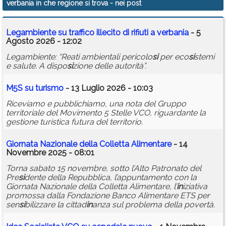
verbania in che regione si trova
- nei post
Calendario
Legambiente su traffico illecito di rifiuti a
verbania
- 5
Annunci
Agosto 2026 - 12:02
Legambiente: “Reati ambientali pericolo
si
per eco
si
stemi
e salute. A dispo
si
zione delle autorità”.
M5S su turismo
- 13 Luglio 2026 - 10:03
Riceviamo e pubblichiamo, una nota del Gruppo
territoriale del Movimento 5 Stelle VCO, riguardante la
gestione turistica futura del territorio.
Giornata Nazionale della Colletta Alimentare
- 14
Novembre 2025 - 08:01
Torna sabato 15 novembre, sotto l’Alto Patronato del
Pre
si
dente della Repubblica, l’appuntamento con la
Giornata Nazionale della Colletta Alimentare, l’
in
iziativa
promossa dalla Fondazione Banco Alimentare ETS per
sen
si
bilizzare la cittad
in
anza sul problema della povertà.