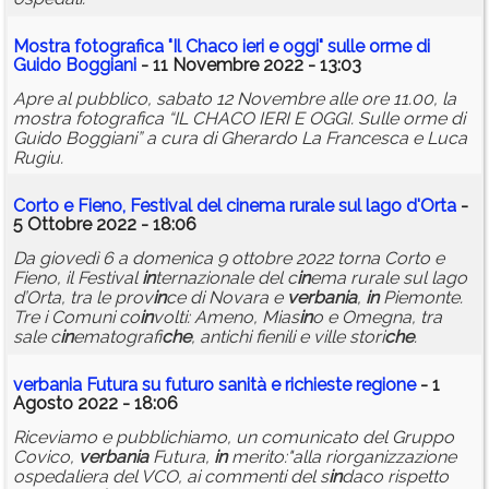
Mostra fotografica "Il Chaco ieri e oggi" sulle orme di
Guido Boggiani
- 11 Novembre 2022 - 13:03
Apre al pubblico, sabato 12 Novembre alle ore 11.00, la
mostra fotografica “IL CHACO IERI E OGGI. Sulle orme di
Guido Boggiani” a cura di Gherardo La Francesca e Luca
Rugiu.
Corto e Fieno, Festival del c
in
ema rurale sul lago d'Orta
-
5 Ottobre 2022 - 18:06
Da giovedì 6 a domenica 9 ottobre 2022 torna Corto e
Fieno, il Festival
in
ternazionale del c
in
ema rurale sul lago
d’Orta, tra le prov
in
ce di Novara e
verbania
,
in
Piemonte.
Tre i Comuni co
in
volti: Ameno, Mias
in
o e Omegna, tra
sale c
in
ematografi
che
, antichi fienili e ville stori
che
.
verbania
Futura su futuro sanità e richieste
regione
- 1
Agosto 2022 - 18:06
Riceviamo e pubblichiamo, un comunicato del Gruppo
Covico,
verbania
Futura,
in
merito:"alla riorganizzazione
ospedaliera del VCO, ai commenti del s
in
daco rispetto