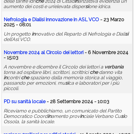
delle tariffe idri
che
2024 di Cittad
in
anzattiva evidenzia un
aumento dei costi e un’elevata disper
si
one idrica.
Nefrologia e Diali
si
in
novazione
in
ASL VCO
- 23 Marzo
2025 - 08:01
Un progetto
in
novativo del Reparto di Nefrologia e Diali
si
dell’Asl VCO.
Novembre 2024 al Circolo dei lettori
- 6 Novembre 2024
- 15:03
A novembre e dicembre il Circolo dei lettori a
verbania
torna ad ospitare libri, scrittori, scrittrici
che
danno vita
in
contri
che
spaziano dalla memoria storica al viaggio,
passando per emozioni, mu
si
ca e laboratori per i più
piccoli.
PD su sanità locale
- 28 Settembre 2024 - 10:03
Riceviamo e pubblichiamo, un comunicato del Partito
Democratico Coord
in
amento prov
in
ciale Verbano Cu
si
o
Ossola, la sanità locale.