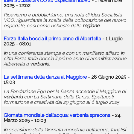
Idea Socialista VCO su ospedale nuovo
- 1 Novembre
2025 - 12:02
Riceviamo e pubblichiamo, una nota di Idea Socialista
VCO, riguardante la scelta della collocazione del nuovo
ospedale, così come richiesto dalla
regione
.
Forza Italia boccia il primo anno di Albertella
- 1 Luglio
2025 - 08:01
in
una conferenza stampa e con un manifesto affisso
in
città Forza Italia boccia il primo anno di amm
in
istrazione
Albertella a
verbania
.
La settimana della danza al Maggiore
- 28 Giugno 2025 -
15:03
La Fondazione Egri per la Danza accende Il Maggiore di
verbania
con La Settimana della Danza. Spettacoli,
formazione e creatività dal 29 giugno al 6 luglio 2025.
Giornata mondiale dell’acqua:
verbania
sprecona
- 24
Marzo 2025 - 10:03
in
occa
si
one della Giornata mondiale dell’acqua, l’anali
si