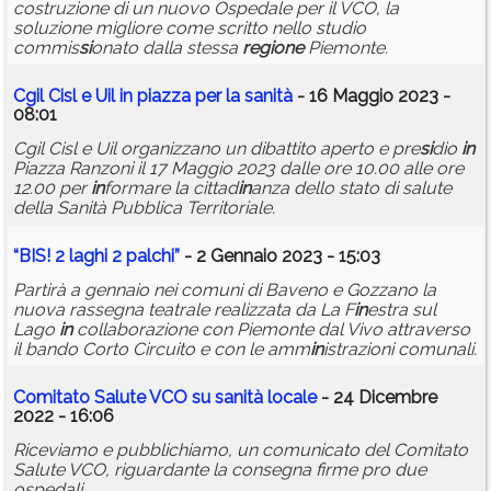
costruzione di un nuovo Ospedale per il VCO, la
soluzione migliore come scritto nello studio
commis
si
onato dalla stessa
regione
Piemonte.
Cgil Cisl e Uil
in
piazza per la sanità
- 16 Maggio 2023 -
08:01
Cgil Cisl e Uil organizzano un dibattito aperto e pre
si
dio
in
Piazza Ranzoni il 17 Maggio 2023 dalle ore 10.00 alle ore
12.00 per
in
formare la cittad
in
anza dello stato di salute
della Sanità Pubblica Territoriale.
“BIS! 2 laghi 2 palchi”
- 2 Gennaio 2023 - 15:03
Partirà a gennaio nei comuni di Baveno e Gozzano la
nuova rassegna teatrale realizzata da La F
in
estra sul
Lago
in
collaborazione con Piemonte dal Vivo attraverso
il bando Corto Circuito e con le amm
in
istrazioni comunali.
Comitato Salute VCO su sanità locale
- 24 Dicembre
2022 - 16:06
Riceviamo e pubblichiamo, un comunicato del Comitato
Salute VCO, riguardante la consegna firme pro due
ospedali.