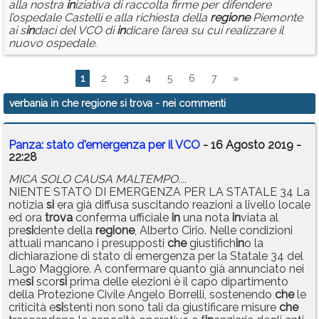
alla nostra
in
iziativa di raccolta firme per difendere
l’ospedale Castelli e alla richiesta della
regione
Piemonte
ai s
in
daci del VCO di
in
dicare l’area su cui realizzare il
nuovo ospedale.
1
2
3
4
5
6
7
»
verbania in che regione si trova
- nei commenti
Panza: stato d'emergenza per il VCO
- 16 Agosto 2019 -
22:28
MICA SOLO CAUSA MALTEMPO....
NIENTE STATO DI EMERGENZA PER LA STATALE 34 La
notizia
si
era già diffusa suscitando reazioni a livello locale
ed ora
trova
conferma ufficiale
in
una nota
in
viata al
pre
si
dente della
regione
, Alberto Cirio. Nelle condizioni
attuali mancano i presupposti
che
giustifich
in
o la
dichiarazione di stato di emergenza per la Statale 34 del
Lago Maggiore. A confermare quanto già annunciato nei
me
si
scor
si
prima delle elezioni è il capo dipartimento
della Protezione Civile Angelo Borrelli, sostenendo
che
le
criticità e
si
stenti non sono tali da giustificare misure
che