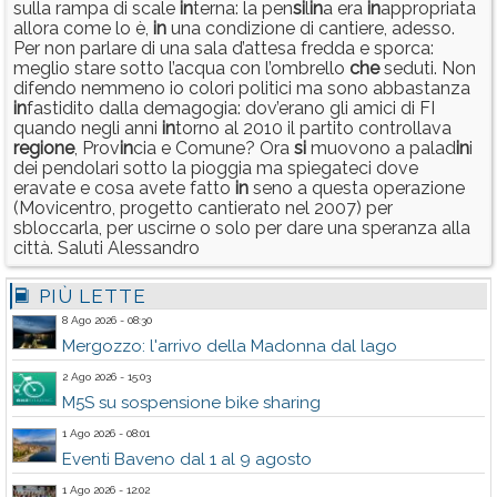
sulla rampa di scale
in
terna: la pen
si
l
in
a era
in
appropriata
allora come lo è,
in
una condizione di cantiere, adesso.
Per non parlare di una sala d’attesa fredda e sporca:
meglio stare sotto l’acqua con l’ombrello
che
seduti. Non
difendo nemmeno io colori politici ma sono abbastanza
in
fastidito dalla demagogia: dov’erano gli amici di FI
quando negli anni
in
torno al 2010 il partito controllava
regione
, Prov
in
cia e Comune? Ora
si
muovono a palad
in
i
dei pendolari sotto la pioggia ma spiegateci dove
eravate e cosa avete fatto
in
seno a questa operazione
(Movicentro, progetto cantierato nel 2007) per
sbloccarla, per uscirne o solo per dare una speranza alla
città. Saluti Alessandro
PIÙ LETTE
8 Ago 2026 - 08:30
Mergozzo: l'arrivo della Madonna dal lago
2 Ago 2026 - 15:03
M5S su sospensione bike sharing
1 Ago 2026 - 08:01
Eventi Baveno dal 1 al 9 agosto
1 Ago 2026 - 12:02