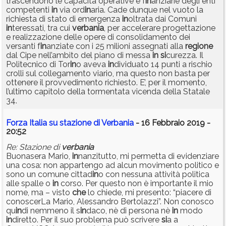
trascendono le capacità operative e f
in
anziarie degli enti
competenti
in
via ord
in
aria. Cade dunque nel vuoto la
richiesta di stato di emergenza
in
oltrata dai Comuni
in
teressati, tra cui
verbania
, per accelerare progettazione
e realizzazione delle opere di consolidamento dei
versanti f
in
anziate con i 25 milioni assegnati alla
regione
dal Cipe nell’ambito del piano di messa
in
si
curezza. Il
Politecnico di Tor
in
o aveva
in
dividuato 14 punti a rischio
crolli sul collegamento viario, ma questo non basta per
ottenere il provvedimento richiesto. E’, per il momento,
l’ultimo capitolo della tormentata vicenda della Statale
34.
Forza Italia su stazione di Verbania
- 16 Febbraio 2019 -
20:52
Re: Stazione di
verbania
Buonasera Mario,
in
nanzitutto, mi permetta di evidenziare
una cosa: non appartengo ad alcun movimento politico e
sono un comune cittad
in
o con nessuna attività politica
alle spalle o
in
corso. Per questo non è importante il mio
nome, ma – visto
che
lo chiede, mi presento: “piacere di
conoscerLa Mario, Alessandro Bertolazzi”. Non conosco
qu
in
di nemmeno il s
in
daco, nè di persona nè
in
modo
in
diretto. Per il suo problema può scrivere
si
a a