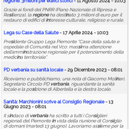
regione
: 3milioni per edifici storici
- 11 Agosto 2024 - 10:03
Grazie ai fondi del PNRR (Piano Nazionale di Ripresa e
Re
si
lienza), la
regione
ha dest
in
ato 3 milioni di euro per il
restauro di edifici di
in
teresse culturale, religioso e rurale.
Lega su Case della Salute
- 17 Aprile 2024 - 10:03
Pre
si
dente Gruppo Lega Piemonte “Case della salute e
ospedale di Comunità nel Vco: mas
si
ma attenzione
dell’amm
in
istrazione regionale per il potenziamento della
medic
in
a territoriale”.
PD
verbania
su sanità locale
- 29 Dicembre 2023 - 08:01
Riceviamo e pubblichiamo, una nota di Giacomo Mol
in
ari,
Segretario Circolo PD
verbania
, riguardante la sanità
locale e la po
si
zione di Albertella e la destra locale.
Sanità: Marchion
in
i scrive al Con
si
glio Regionale
- 13
Giugno 2023 - 08:01
Il s
in
daco di
verbania
ha scritto a tutti i Con
si
glieri
regionali del Piemonte
in
vista della riunione di Con
si
glio
di domani (martedì 13 giugno). Lavoriamo as
si
eme per la