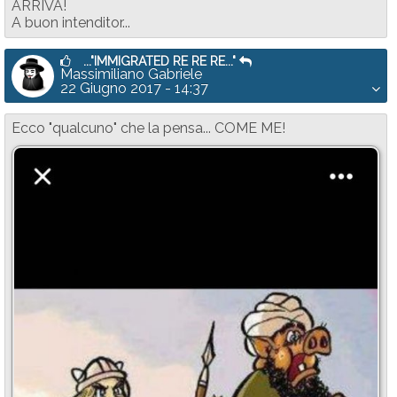
ARRIVA!
A buon intenditor...
..."IMMIGRATED RE RE RE..."
Massimiliano Gabriele
22 Giugno 2017 - 14:37
Ecco "qualcuno" che la pensa... COME ME!