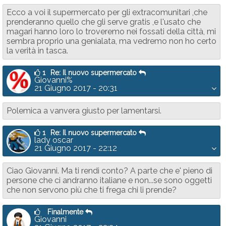
Ecco a voi il supermercato per gli extracomunitari ,che
prenderanno quello che gli serve gratis ,e l'usato che
magari hanno loro lo troveremo nei fossati della città, mi
sembra proprio una genialata, ma vedremo non ho certo
la verità in tasca.
1
Re: Il nuovo supermercato
Giovanni%
21 Giugno 2017 - 20:31
Polemica a vanvera giusto per lamentarsi.
1
Re: Il nuovo supermercato
lady oscar
21 Giugno 2017 - 22:12
Ciao Giovanni. Ma ti rendi conto? A parte che e' pieno di
persone che ci andranno italiane e non...se sono oggetti
che non servono più che ti frega chi li prende?
Finalmente
Giovanni