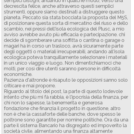
semplici bisogni, andando in qualche modo, verso una
decrescita felice, anche attraverso questi semplici
strumenti, oppure siamo destinati a distruggere questo
pianeta. Peccato sia stata bocciata la proposta del M5S,
di posizionare questa sorta di mercatino del riuso e dello
scambio, nei pressi dell'isola ecologica del Plusc, a mio
avviso avrebbe avuto più efficacia e partecipazione. chi
decide di sgomberare una soffitta o cantina o garage o
magari ha in corso un trasloco, avrà sicuramente parte
degli oggetti o materiali irrecuperabili, andando all'isola
ecologica poteva tranquillamente selezionare i materiali
in un unico viaggio e luogo. Non dimentichiamoci che
molti, per così dire utenti saranno persone in difficoltà
economiche.
Pazienza d'altronde è risaputo le opposizioni sanno solo
criticare e mai proporre.
Riguardo al titolo del post, la parte di questo lodevole
intento che più mi fà rabbia, è l'ipocrisia della finanza, per
chi non lo sapesse, la benemerita e generosa
fondazione che finanzia il progetto in questione, altro
non è che la cassaforte delle banche, dove spesso le
poltrone sono garantite per nomine politiche. Ora da una
parte il sistema Bancario ha disgregato ed impoverito la
società civile, alimentando una finanza altamente