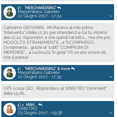
"MERCHANDISING"
Massimiliano Gabriele
22 Giugno 2017 - 17:34
Carissimo GIOVANNI... Mi rifacevo al mio primo
"intervento" (delle 12.30, per intenderci) a cui tu, intorno
alle 12.42, rispondevi, e che quindi hai letto..., ma che poi,
MOOOLTO STRANAMENTE...,è "SCOMPARSO"...
Ovviamente... grazie ai "soliti" "COMPAGNI DI
MERENDE"..., a cui brucia "in gola" (!!!) se uno scrive ciò
che si pensa!
"MERCHANDISING" & more
Massimiliano Gabriele
22 Giugno 2017 - 17:39
OPS scusa GIO... Rispondevo al SINISTRO "comment"
delle 15.28...
1
MAH....
SINISTRO
23 Giugno 2017 - 09:38