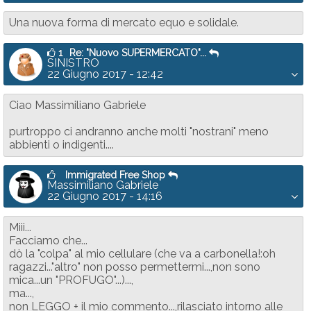
Una nuova forma di mercato equo e solidale.
1
Re: "Nuovo SUPERMERCATO"...
SINISTRO
22 Giugno 2017 - 12:42
Ciao Massimiliano Gabriele
purtroppo ci andranno anche molti "nostrani" meno
abbienti o indigenti....
Immigrated Free Shop
Massimiliano Gabriele
22 Giugno 2017 - 14:16
Miii...
Facciamo che...
dò la "colpa" al mio cellulare (che va a carbonella!:oh
ragazzi..."altro" non posso permettermi...,non sono
mica...un "PROFUGO"...)...,
ma...,
non LEGGO + il mio commento...,rilasciato intorno alle