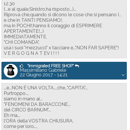
12.30
(...e al quale,Sinistro,ha risposto...)...
Riprova che,quando si dicono le cose che si pensano (..
e che in TANTI PENSIAMO!,
ma in POCHI!,hanno il coraggio di ESPRIMERE
APERTAMENTE!...)
IMMEDIATAMENTE,
"CHI COMANDA",
usa i suoi "mezzucci" x tacciare e..."NON FAR SAPERE"!
V E R G O G N A T EV I ! ! !
"Immigrated FREE SHOP"
Massimiliano Gabriele
22 Giugno 2017 - 14:21
...e...NON É UNA VOLTA...,che..."CAPITA"...
Purtroppo...,
siamo in mano ai...
"FENOMENI DA BARACCONE...
del CIRCO BARNUM"...
Eh ma...
l'ORA della VOSTRA CHIUSURA,
come per loro...,