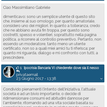
Ciao Massimiliano Gabriele
dimenticavo: sono un semplice utente di questo sito
che, insieme al suo omologo, per quanto amatoriale,
considero uno dei migliori. In quanto a tolleranza, credo
che ne abbiano avuta fin troppa, per questo sono
costretti, spesso e volentieri, soprattutto nella pagina
politica, a ricorrere al controllo preventivo. Pertanto, non
essendo un moderatore, tanto meno un utente
certificato, non so a quali miei amici tu ti riferisca; per
quanto mi riguarda, dialogo e mi confronto con tutti, a
prescindere.
1
Ipocrisia Bancaria Vi chiederete dove sia il nesso
privataemail
23 Giugno 2017 - 13:38
Condivido pienamenti l'intento dell'iniziativa, l'attuale
società è ad un bivio importante, o decide di
ridimensionare consumi ed abitudini dannose per
l'ambiente, ritornando ad una vita sociale basata su