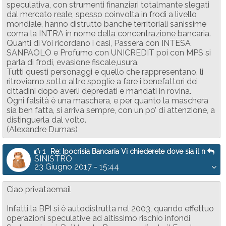
speculativa, con strumenti finanziari totalmante slegati
dal mercato reale, spesso coinvolta in frodi a livello
mondiale, hanno distrutto banche territoriali sanissime
coma la INTRA in nome della concentrazione bancaria.
Quanti di Voi ricordano i casi, Passera con INTESA
SANPAOLO e Profumo con UNICREDIT poi con MPS si
parla di frodi, evasione fiscale,usura.
Tutti questi personaggi e quello che rappresentano, li
ritroviamo sotto altre spoglie a fare i benefattori dei
cittadini dopo averli depredati e mandati in rovina.
Ogni falsità è una maschera, e per quanto la maschera
sia ben fatta, si arriva sempre, con un po’ di attenzione, a
distinguerla dal volto.
(Alexandre Dumas)
1
Re: Ipocrisia Bancaria Vi chiederete dove sia il n
SINISTRO
23 Giugno 2017 - 15:44
Ciao privataemail
Infatti la BPI si è autodistrutta nel 2003, quando effettuo
operazioni speculative ad altissimo rischio infondi