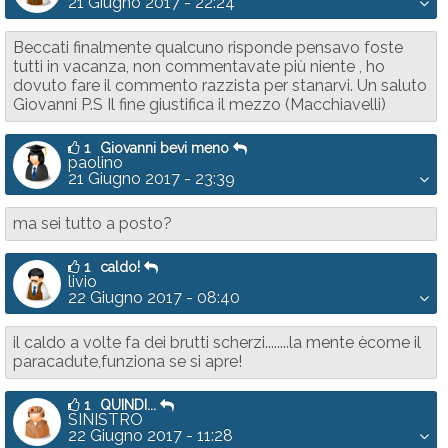
21 Giugno 2017 - 22:24
Beccati finalmente qualcuno risponde pensavo foste
tutti in vacanza, non commentavate più niente , ho
dovuto fare il commento razzista per stanarvi. Un saluto
Giovanni P.S Il fine giustifica il mezzo (Macchiavelli)
1
Giovanni bevi meno
paolino
21 Giugno 2017 - 23:39
ma sei tutto a posto?
1
caldo!
livio
22 Giugno 2017 - 08:40
il caldo a volte fa dei brutti scherzi........la mente ècome il
paracadute,funziona se si apre!
1
QUINDI...
SINISTRO
22 Giugno 2017 - 11:28