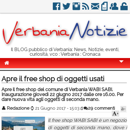
Il BLOG pubblico di Verbania: News, Notizie, eventi,
curiosità, vco : Verbania : Cronaca
Cronaca
Apre il free shop di oggetti usati
Politica
Apre il free shop del comune di Verbania WABI SABI.
Inaugurazione giovedì 22 giugno 2017 dalle ore 16.00. Per
Sport
dare nuova vita agli oggetti di seconda mano.
Eventi
👤
Redazione
⌚
21 Giugno 2017 - 15:03
29 commenti
a-
+
Info Utili
Il free shop WABI SABI è un negozio
Rubriche
di oggetti di seconda mano, dove i