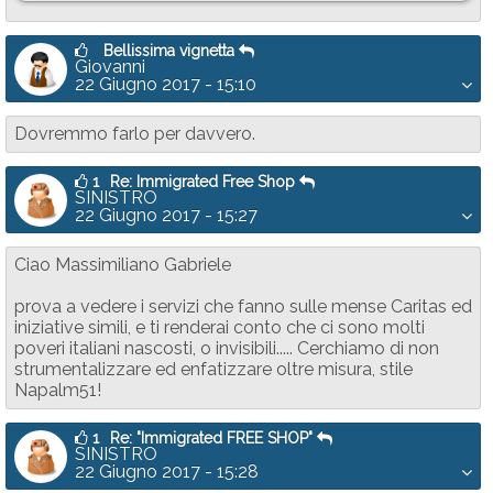
Bellissima vignetta
Giovanni
22 Giugno 2017 - 15:10
Dovremmo farlo per davvero.
1
Re: Immigrated Free Shop
SINISTRO
22 Giugno 2017 - 15:27
Ciao Massimiliano Gabriele
prova a vedere i servizi che fanno sulle mense Caritas ed
iniziative simili, e ti renderai conto che ci sono molti
poveri italiani nascosti, o invisibili..... Cerchiamo di non
strumentalizzare ed enfatizzare oltre misura, stile
Napalm51!
1
Re: "Immigrated FREE SHOP"
SINISTRO
22 Giugno 2017 - 15:28