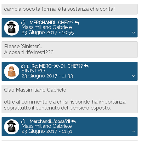
cambia poco la forma, è la sostanza che conta!
MERCHANDI...CHE???
Massimiliano Gabriele
23 Giugno 2017 - 10:55
Please "Sinister"...
A cosa ti riferiresti???
1
Re: MERCHANDI...CHE???
SINISTRO
23 Giugno 2017 - 11:33
Ciao Massimiliano Gabriele
oltre al commento e a chi si risponde, ha importanza
soprattutto il contenuto del pensiero esposto.
Merchandi..."cosa"?II
Massimiliano Gabriele
23 Giugno 2017 - 11:51