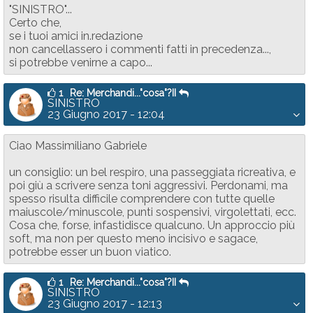
"SINISTRO"...
Certo che,
se i tuoi amici in.redazione
non cancellassero i commenti fatti in precedenza...,
si potrebbe venirne a capo...
1
Re: Merchandi..."cosa"?II
SINISTRO
23 Giugno 2017 - 12:04
Ciao Massimiliano Gabriele
un consiglio: un bel respiro, una passeggiata ricreativa, e
poi giù a scrivere senza toni aggressivi. Perdonami, ma
spesso risulta difficile comprendere con tutte quelle
maiuscole/minuscole, punti sospensivi, virgolettati, ecc.
Cosa che, forse, infastidisce qualcuno. Un approccio più
soft, ma non per questo meno incisivo e sagace,
potrebbe esser un buon viatico.
1
Re: Merchandi..."cosa"?II
SINISTRO
23 Giugno 2017 - 12:13