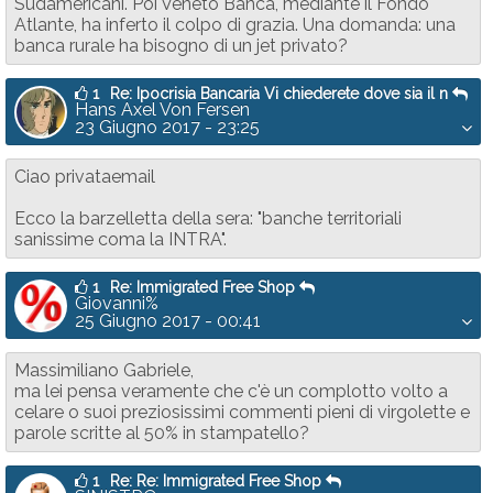
Sudamericani. Poi Veneto Banca, mediante il Fondo
Atlante, ha inferto il colpo di grazia. Una domanda: una
banca rurale ha bisogno di un jet privato?
1
Re: Ipocrisia Bancaria Vi chiederete dove sia il n
Hans Axel Von Fersen
23 Giugno 2017 - 23:25
Ciao privataemail
Ecco la barzelletta della sera: "banche territoriali
sanissime coma la INTRA".
1
Re: Immigrated Free Shop
Giovanni%
25 Giugno 2017 - 00:41
Massimiliano Gabriele,
ma lei pensa veramente che c'è un complotto volto a
celare o suoi preziosissimi commenti pieni di virgolette e
parole scritte al 50% in stampatello?
1
Re: Re: Immigrated Free Shop