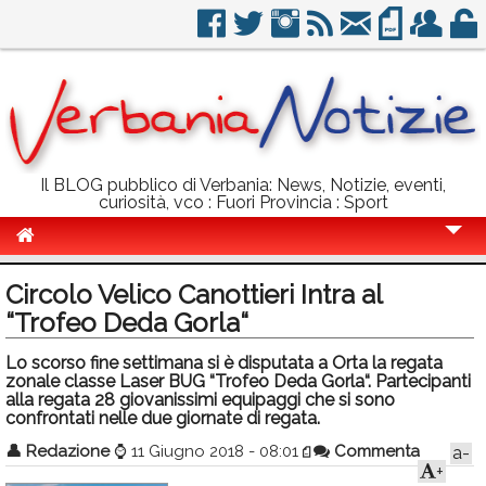
Il BLOG pubblico di Verbania: News, Notizie, eventi,
curiosità, vco : Fuori Provincia : Sport
Cronaca
Circolo Velico Canottieri Intra al
Politica
“Trofeo Deda Gorla“
Sport
Lo scorso fine settimana si è disputata a Orta la regata
zonale classe Laser BUG “Trofeo Deda Gorla“. Partecipanti
Eventi
alla regata 28 giovanissimi equipaggi che si sono
confrontati nelle due giornate di regata.
Info Utili
👤
Redazione
⌚
11 Giugno 2018 - 08:01
Commenta
a-
+
Rubriche