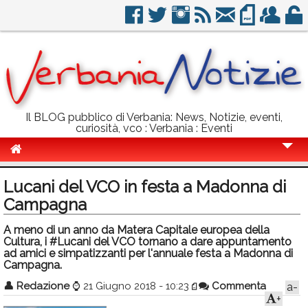
Il BLOG pubblico di Verbania: News, Notizie, eventi,
curiosità, vco : Verbania : Eventi
Cronaca
Lucani del VCO in festa a Madonna di
Politica
Campagna
Sport
A meno di un anno da Matera Capitale europea della
Cultura, i #Lucani del VCO tornano a dare appuntamento
Eventi
ad amici e simpatizzanti per l'annuale festa a Madonna di
Campagna.
Info Utili
👤
Redazione
⌚
21 Giugno 2018 - 10:23
Commenta
a-
+
Rubriche