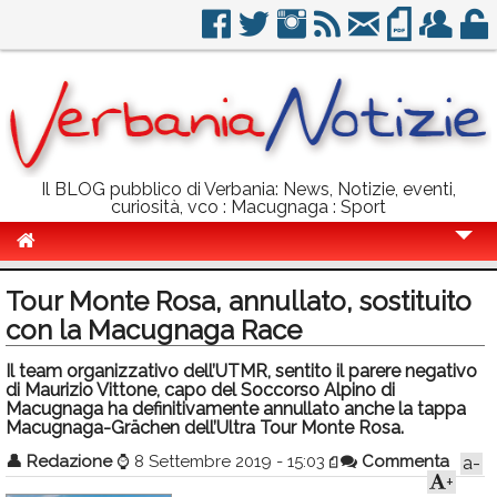
Il BLOG pubblico di Verbania: News, Notizie, eventi,
curiosità, vco : Macugnaga : Sport
Cronaca
Tour Monte Rosa, annullato, sostituito
Politica
con la Macugnaga Race
Sport
Il team organizzativo dell’UTMR, sentito il parere negativo
di Maurizio Vittone, capo del Soccorso Alpino di
Eventi
Macugnaga ha definitivamente annullato anche la tappa
Macugnaga-Grächen dell’Ultra Tour Monte Rosa.
Info Utili
👤
Redazione
⌚
8 Settembre 2019 - 15:03
Commenta
a-
+
Rubriche