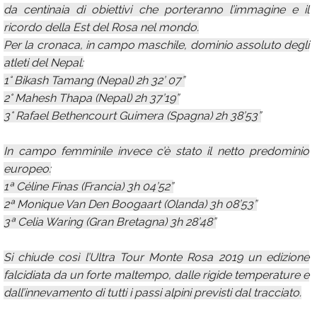
da centinaia di obiettivi che porteranno l’immagine e il
ricordo della Est del Rosa nel mondo.
Per la cronaca, in campo maschile, dominio assoluto degli
atleti del Nepal:
1° Bikash Tamang (Nepal) 2h 32’ 07”
2° Mahesh Thapa (Nepal) 2h 37’19”
3° Rafael Bethencourt Guimera (Spagna) 2h 38’53”
In campo femminile invece c’è stato il netto predominio
europeo:
1ª Céline Finas (Francia) 3h 04’52”
2ª Monique Van Den Boogaart (Olanda) 3h 08’53”
3ª Celia Waring (Gran Bretagna) 3h 28’48”
Si chiude così l’Ultra Tour Monte Rosa 2019 un edizione
falcidiata da un forte maltempo, dalle rigide temperature e
dall’innevamento di tutti i passi alpini previsti dal tracciato.