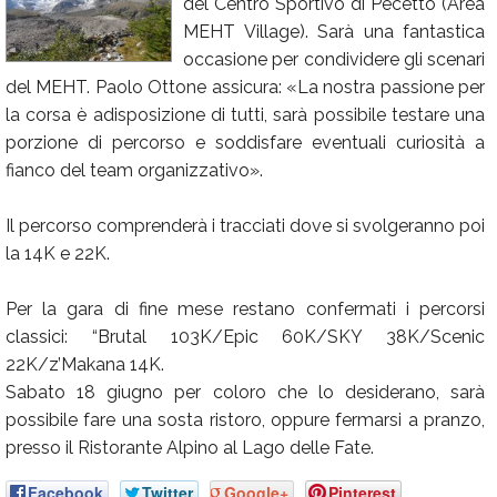
del Centro Sportivo di Pecetto (Area
Calendario
MEHT Village). Sarà una fantastica
occasione per condividere gli scenari
Annunci
del MEHT. Paolo Ottone assicura: «La nostra passione per
la corsa è adisposizione di tutti, sarà possibile testare una
porzione di percorso e soddisfare eventuali curiosità a
fianco del team organizzativo».
Il percorso comprenderà i tracciati dove si svolgeranno poi
la 14K e 22K.
Per la gara di fine mese restano confermati i percorsi
classici: “Brutal 103K/Epic 60K/SKY 38K/Scenic
22K/z’Makana 14K.
Sabato 18 giugno per coloro che lo desiderano, sarà
possibile fare una sosta ristoro, oppure fermarsi a pranzo,
presso il Ristorante Alpino al Lago delle Fate.
Facebook
Twitter
Google+
Pinterest