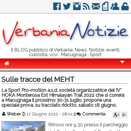
Il BLOG pubblico di Verbania: News, Notizie, eventi,
curiosità, vco : Macugnaga : Sport
Cronaca
Sulle tracce del MEHT
Politica
La Sport Pro-motion a.s.d, società organizzatrice del IV°
HOKA Monterosa Est Himalayan Trail 2022 che si correrà
Sport
a Macugnaga il prossimo 30-31 luglio, propone una
speciale prova, su tracciato ridotto, sabato 18 giugno.
Eventi
👤
Weber
⌚
17 Giugno 2022 - 08:01
Commenta
a-
+
Info Utili
Ritrovo ore 9.30 presso il parcheggio
Rubriche