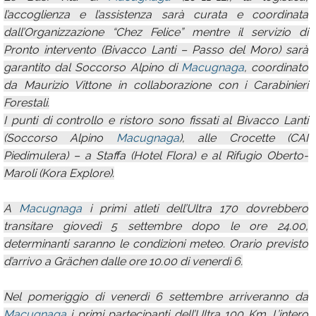
l’accoglienza e l’assistenza sarà curata e coordinata
dall’Organizzazione “Chez Felice” mentre il servizio di
Pronto intervento (Bivacco Lanti – Passo del Moro) sarà
garantito dal Soccorso Alpino di
Macugnaga
, coordinato
da Maurizio Vittone in collaborazione con i Carabinieri
Forestali.
I punti di controllo e ristoro sono fissati al Bivacco Lanti
(Soccorso Alpino
Macugnaga
), alle Crocette (CAI
Piedimulera) – a Staffa (Hotel Flora) e al Rifugio Oberto-
Maroli (Kora Explore).
A
Macugnaga
i primi atleti dell’Ultra 170 dovrebbero
transitare giovedì 5 settembre dopo le ore 24.00,
determinanti saranno le condizioni meteo. Orario previsto
d’arrivo a Grächen dalle ore 10.00 di venerdì 6.
Nel pomeriggio di venerdì 6 settembre arriveranno da
Macugnaga
i primi partecipanti dell’Ultra 100 Km. L’intero