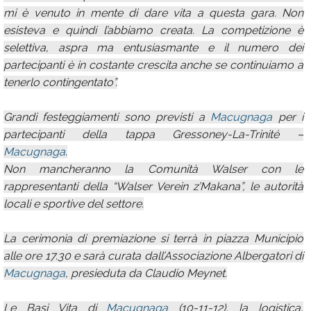
mi è venuto in mente di dare vita a questa gara. Non
esisteva e quindi l’abbiamo creata. La competizione è
selettiva, aspra ma entusiasmante e il numero dei
partecipanti è in costante crescita anche se continuiamo a
tenerlo contingentato”.
Grandi festeggiamenti sono previsti a
Macugnaga
per i
partecipanti della tappa Gressoney-La-Trinité –
Macugnaga
.
Non mancheranno la Comunità Walser con le
rappresentanti della “Walser Verein z’Makana”, le autorità
locali e sportive del settore.
La cerimonia di premiazione si terrà in piazza Municipio
alle ore 17.30 e sarà curata dall’Associazione Albergatori di
Macugnaga
, presieduta da Claudio Meynet.
Le Basi Vita di
Macugnaga
(10-11-12), la logistica,