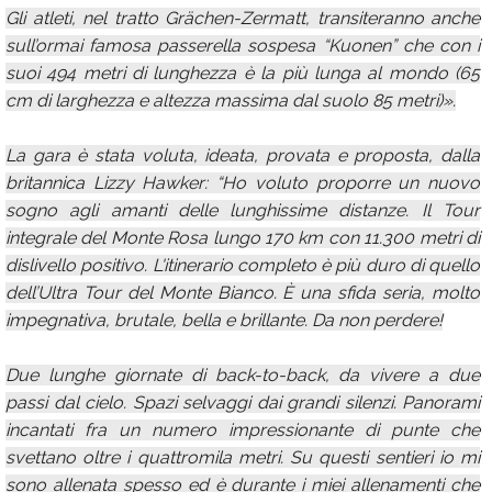
Gli atleti, nel tratto Grächen-Zermatt, transiteranno anche
sull’ormai famosa passerella sospesa “Kuonen” che con i
suoi 494 metri di lunghezza è la più lunga al mondo (65
cm di larghezza e altezza massima dal suolo 85 metri)».
La gara è stata voluta, ideata, provata e proposta, dalla
britannica Lizzy Hawker: “Ho voluto proporre un nuovo
sogno agli amanti delle lunghissime distanze. Il Tour
integrale del Monte Rosa lungo 170 km con 11.300 metri di
dislivello positivo. L'itinerario completo è più duro di quello
dell’Ultra Tour del Monte Bianco. È una sfida seria, molto
impegnativa, brutale, bella e brillante. Da non perdere!
Due lunghe giornate di back-to-back, da vivere a due
passi dal cielo. Spazi selvaggi dai grandi silenzi. Panorami
incantati fra un numero impressionante di punte che
svettano oltre i quattromila metri. Su questi sentieri io mi
sono allenata spesso ed è durante i miei allenamenti che