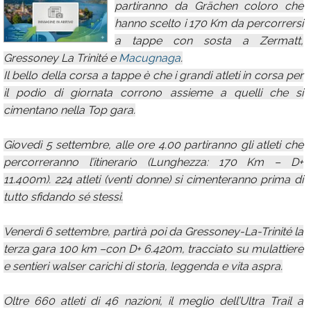
partiranno da Grächen coloro che
Calendario
hanno scelto i 170 Km da percorrersi
a tappe con sosta a Zermatt,
Annunci
Gressoney La Trinité e
Macugnaga
.
Il bello della corsa a tappe è che i grandi atleti in corsa per
il podio di giornata corrono assieme a quelli che si
cimentano nella Top gara.
Giovedì 5 settembre, alle ore 4.00 partiranno gli atleti che
percorreranno l’itinerario (Lunghezza: 170 Km – D+
11.400m). 224 atleti (venti donne) si cimenteranno prima di
tutto sfidando sé stessi.
Venerdì 6 settembre, partirà poi da Gressoney-La-Trinité la
terza gara 100 km –con D+ 6.420m, tracciato su mulattiere
e sentieri walser carichi di storia, leggenda e vita aspra.
Oltre 660 atleti di 46 nazioni, il meglio dell’Ultra Trail a