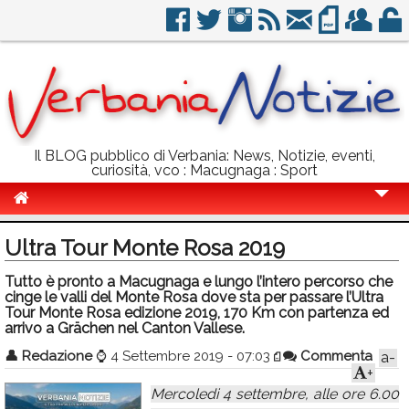
Il BLOG pubblico di Verbania: News, Notizie, eventi,
curiosità, vco : Macugnaga : Sport
Cronaca
Ultra Tour Monte Rosa 2019
Politica
Tutto è pronto a Macugnaga e lungo l’intero percorso che
cinge le valli del Monte Rosa dove sta per passare l’Ultra
Sport
Tour Monte Rosa edizione 2019, 170 Km con partenza ed
arrivo a Grächen nel Canton Vallese.
Eventi
👤
Redazione
⌚
4 Settembre 2019 - 07:03
Commenta
a-
Info Utili
+
Mercoledi 4 settembre, alle ore 6.00
Rubriche